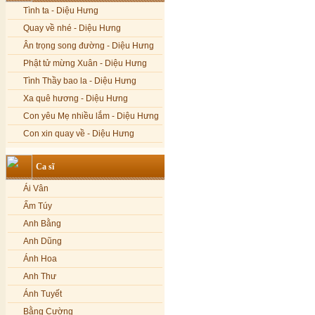
Tình ta - Diệu Hưng
Quay về nhé - Diệu Hưng
Ân trọng song đường - Diệu Hưng
Phật tử mừng Xuân - Diệu Hưng
Tình Thầy bao la - Diệu Hưng
Xa quê hương - Diệu Hưng
Con yêu Mẹ nhiều lắm - Diệu Hưng
Con xin quay về - Diệu Hưng
Hoa đăng đêm Di Đà - Diệu Hưng
Ca sĩ
Nếu xa Phật - Diệu Hưng
Ái Vân
Tình Lam - Kim Khánh & Hoàng
Vĩnh
Ẩm Túy
Xin cho con niềm tin - Kim Linh
Anh Bằng
Quán Âm Mẹ hiền - Kim Linh
Anh Dũng
Nhạc niệm Nam Mô A Di Đà Phật -
Ánh Hoa
Kim Linh
Anh Thư
Mẹ Từ Bi - Kim Linh
Ánh Tuyết
12 Lời nguyện của Bồ tát Quán Thế
Âm - Kim Linh
Bằng Cường