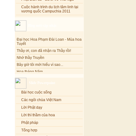
Cuộc hành trình du lịch tâm linh tại
vương quốc Campuchia 2011
Blog mới cập nhật
Đại học Hoa Phạm Đài Loan - Mùa hoa
Tuyết
Thầy ơi, con đã nhận ra Thầy rồi!
Nhớ thầy Truyền
Bây giờ tôi mới hiểu vì sao...
Hoa tháng Năm
Cổ phần công đức
Tôi mắc nợ ông Sáu
Slide Powerpoint
Đi tìm vũ khúc mùa hè
Bài học cuộc sống
Mơ màng Phật dạy....
Các ngôi chùa Việt Nam
Lời thú tội của chị gái nhỏ nhen
Lời Phật dạy
Lời thì thầm của hoa
Phật pháp
Tổng hợp