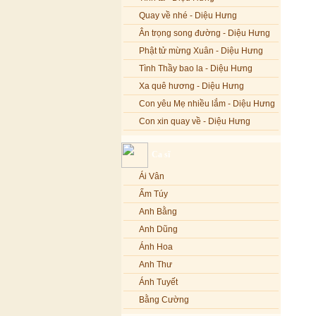
Quay về nhé - Diệu Hưng
Ân trọng song đường - Diệu Hưng
Phật tử mừng Xuân - Diệu Hưng
Tình Thầy bao la - Diệu Hưng
Xa quê hương - Diệu Hưng
Con yêu Mẹ nhiều lắm - Diệu Hưng
Con xin quay về - Diệu Hưng
Hoa đăng đêm Di Đà - Diệu Hưng
Ca sĩ
Nếu xa Phật - Diệu Hưng
Ái Vân
Tình Lam - Kim Khánh & Hoàng
Vĩnh
Ẩm Túy
Xin cho con niềm tin - Kim Linh
Anh Bằng
Quán Âm Mẹ hiền - Kim Linh
Anh Dũng
Nhạc niệm Nam Mô A Di Đà Phật -
Ánh Hoa
Kim Linh
Anh Thư
Mẹ Từ Bi - Kim Linh
Ánh Tuyết
12 Lời nguyện của Bồ tát Quán Thế
Âm - Kim Linh
Bằng Cường