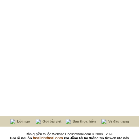
Lời ngỏ
Gửi bài viết
Ban thực hiện
Về đầu trang
Bản quyền thuộc Website Hoalinhthoai.com © 2008 - 2026
hoalinhthoai.com
Ghi rõ nguồn
khi đăng tải lại thông tin từ website này