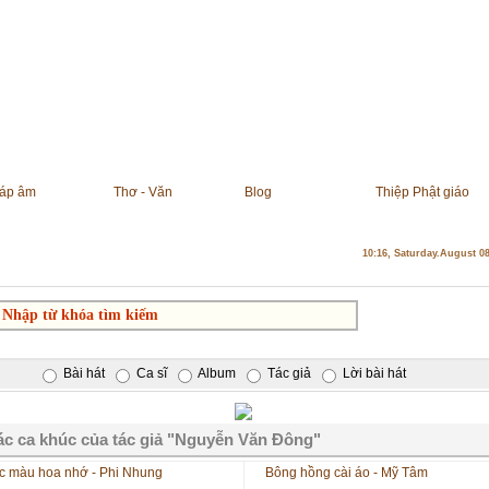
áp âm
Thơ - Văn
Blog
Thiệp Phật giáo
10:16, Saturday.August 0
Bài hát
Ca sĩ
Album
Tác giả
Lời bài hát
ác ca khúc của tác giả "Nguyễn Văn Đông"
c màu hoa nhớ - Phi Nhung
Bông hồng cài áo - Mỹ Tâm