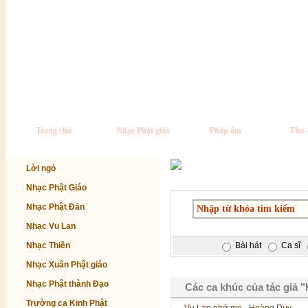
Trang chủ
Nhạc Phật giáo
Pháp âm
Thơ 
Lời ngỏ
Nhạc Phật Giáo
Nhạc Phật Đản
Nhạc Vu Lan
Nhạc Thiền
Bài hát
Ca sĩ
Nhạc Xuân Phật giáo
Nhạc Phật thành Đạo
Các ca khúc của tác giả
Trường ca Kinh Phật