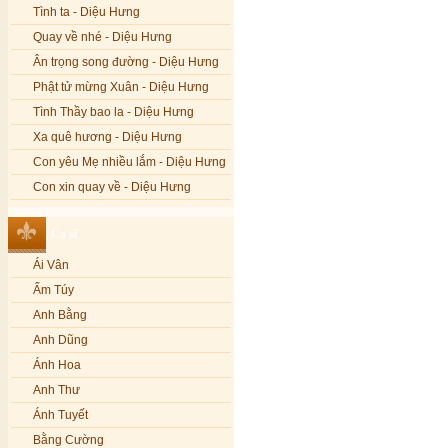
Tình ta - Diệu Hưng
Quay về nhé - Diệu Hưng
Ân trọng song đường - Diệu Hưng
Phật tử mừng Xuân - Diệu Hưng
Tình Thầy bao la - Diệu Hưng
Xa quê hương - Diệu Hưng
Con yêu Mẹ nhiều lắm - Diệu Hưng
Con xin quay về - Diệu Hưng
Hoa đăng đêm Di Đà - Diệu Hưng
Ca sĩ
Nếu xa Phật - Diệu Hưng
Ái Vân
Tình Lam - Kim Khánh & Hoàng
Vĩnh
Ẩm Túy
Xin cho con niềm tin - Kim Linh
Anh Bằng
Quán Âm Mẹ hiền - Kim Linh
Anh Dũng
Nhạc niệm Nam Mô A Di Đà Phật -
Ánh Hoa
Kim Linh
Anh Thư
Mẹ Từ Bi - Kim Linh
Ánh Tuyết
12 Lời nguyện của Bồ tát Quán Thế
Âm - Kim Linh
Bằng Cường