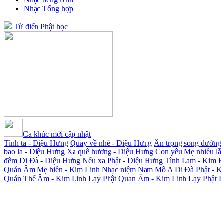
Nhạc Tổng hợp
Từ điển Phật học
Ca khúc mới cập nhật
Tình ta - Diệu Hưng
Quay về nhé - Diệu Hưng
Ân trọng song đường
bao la - Diệu Hưng
Xa quê hương - Diệu Hưng
Con yêu Mẹ nhiều l
đêm Di Đà - Diệu Hưng
Nếu xa Phật - Diệu Hưng
Tình Lam - Kim 
Quán Âm Mẹ hiền - Kim Linh
Nhạc niệm Nam Mô A Di Đà Phật - 
Quán Thế Âm - Kim Linh
Lạy Phật Quan Âm - Kim Linh
Lạy Phật 