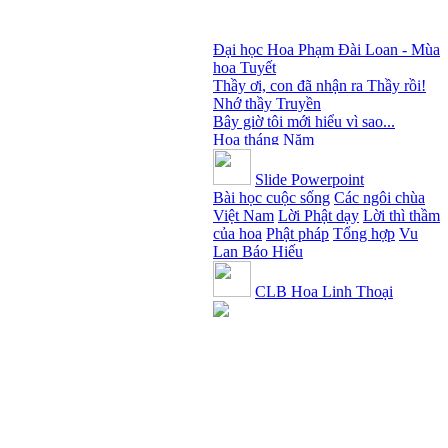
Đại học Hoa Phạm Đài Loan - Mùa
hoa Tuyết
Thầy ơi, con đã nhận ra Thầy rồi!
Nhớ thầy Truyền
Bây giờ tôi mới hiểu vì sao...
Hoa tháng Năm
Cổ phần công đức
Tôi mắc nợ ông Sáu
Slide Powerpoint
Đi tìm vũ khúc mùa hè
Bài học cuộc sống
Các ngôi chùa
Mơ màng Phật dạy....
Việt Nam
Lời Phật dạy
Lời thì thầm
Lời thú tội của chị gái nhỏ nhen
của hoa
Phật pháp
Tổng hợp
Vu
Lan Báo Hiếu
CLB Hoa Linh Thoại