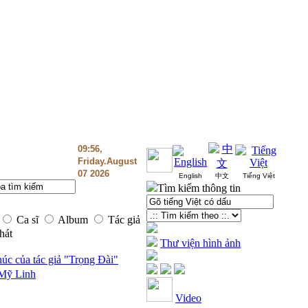
09:56,
Friday.August
07 2026
English
中文
Tiếng Việt
Tìm kiếm thông tin
Ca sĩ
Album
Tác giả
hát
Thư viện hình ảnh
úc của tác giả "Trọng Đài"
 Mỹ Linh
Video