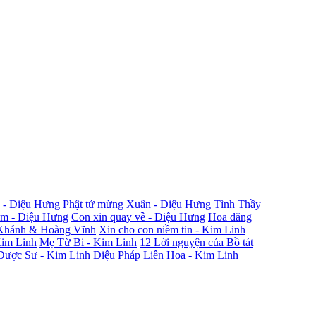
 - Diệu Hưng
Phật tử mừng Xuân - Diệu Hưng
Tình Thầy
ắm - Diệu Hưng
Con xin quay về - Diệu Hưng
Hoa đăng
Khánh & Hoàng Vĩnh
Xin cho con niềm tin - Kim Linh
Kim Linh
Mẹ Từ Bi - Kim Linh
12 Lời nguyện của Bồ tát
Dược Sư - Kim Linh
Diệu Pháp Liên Hoa - Kim Linh