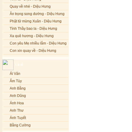
Quay về nhé - Diệu Hưng
Ân trọng song đường - Diệu Hưng
Phật tử mừng Xuân - Diệu Hưng
Tình Thầy bao la - Diệu Hưng
Xa quê hương - Diệu Hưng
Con yêu Mẹ nhiều lắm - Diệu Hưng
Con xin quay về - Diệu Hưng
Hoa đăng đêm Di Đà - Diệu Hưng
Ca sĩ
Nếu xa Phật - Diệu Hưng
Ái Vân
Tình Lam - Kim Khánh & Hoàng
Vĩnh
Ẩm Túy
Xin cho con niềm tin - Kim Linh
Anh Bằng
Quán Âm Mẹ hiền - Kim Linh
Anh Dũng
Nhạc niệm Nam Mô A Di Đà Phật -
Ánh Hoa
Kim Linh
Anh Thư
Mẹ Từ Bi - Kim Linh
Ánh Tuyết
12 Lời nguyện của Bồ tát Quán Thế
Âm - Kim Linh
Bằng Cường