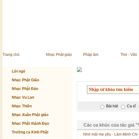
Trang chủ
Nhạc Phật giáo
Pháp âm
Thơ - Văn
Lời ngỏ
Nhạc Phật Giáo
Nhạc Phật Đản
Nhạc Vu Lan
Nhạc Thiền
Bài hát
Ca sĩ
Nhạc Xuân Phật giáo
Nhạc Phật thành Đạo
Các ca khúc của tác giả 
Trường ca Kinh Phật
Nhớ mãi mẹ yêu - Lâm Minh Chi