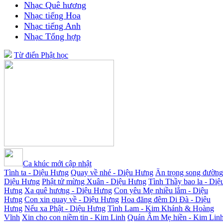
Nhạc Quê hương
Nhạc tiếng Hoa
Nhạc tiếng Anh
Nhạc Tổng hợp
Từ điển Phật học
Ca khúc mới cập nhật
Tình ta - Diệu Hưng
Quay về nhé - Diệu Hưng
Ân trọng song đường
Diệu Hưng
Phật tử mừng Xuân - Diệu Hưng
Tình Thầy bao la - Diệ
Hưng
Xa quê hương - Diệu Hưng
Con yêu Mẹ nhiều lắm - Diệu
Hưng
Con xin quay về - Diệu Hưng
Hoa đăng đêm Di Đà - Diệu
Hưng
Nếu xa Phật - Diệu Hưng
Tình Lam - Kim Khánh & Hoàng
Vĩnh
Xin cho con niềm tin - Kim Linh
Quán Âm Mẹ hiền - Kim Lin