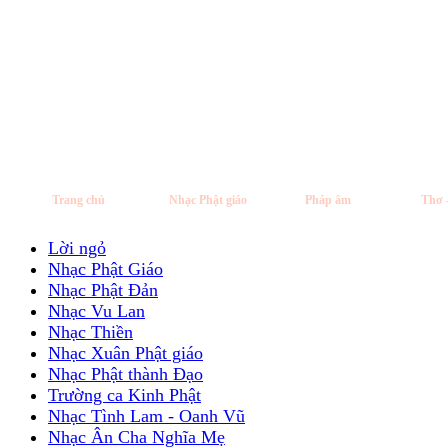
Trang chủ
Nhạc Phật giáo
Pháp âm
Thơ 
Lời ngỏ
Nhạc Phật Giáo
Nhạc Phật Đản
Nhạc Vu Lan
Nhạc Thiền
Nhạc Xuân Phật giáo
Nhạc Phật thành Đạo
Trường ca Kinh Phật
Nhạc Tình Lam - Oanh Vũ
Nhạc Ân Cha Nghĩa Mẹ