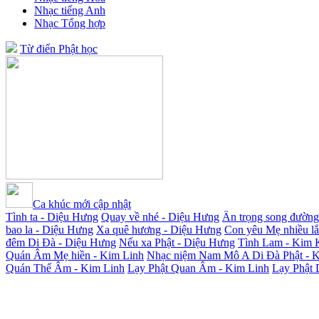
Nhạc tiếng Anh
Nhạc Tổng hợp
Từ điển Phật học
Ca khúc mới cập nhật
Tình ta - Diệu Hưng
Quay về nhé - Diệu Hưng
Ân trọng song đường
bao la - Diệu Hưng
Xa quê hương - Diệu Hưng
Con yêu Mẹ nhiều l
đêm Di Đà - Diệu Hưng
Nếu xa Phật - Diệu Hưng
Tình Lam - Kim 
Quán Âm Mẹ hiền - Kim Linh
Nhạc niệm Nam Mô A Di Đà Phật - 
Quán Thế Âm - Kim Linh
Lạy Phật Quan Âm - Kim Linh
Lạy Phật 