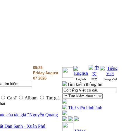
09:29,
Friday.August
07 2026
English
中文
Tiếng Việt
Tìm kiếm thông tin
Ca sĩ
Album
Tác giả
hát
Thư viện hình ảnh
húc của tác giả "Nguyễn Quang
t Đản Sanh - Xuân Phú