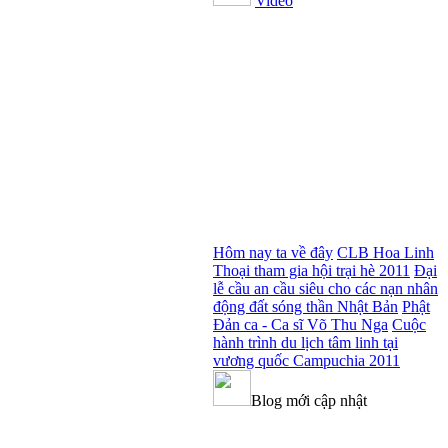
Video
Hôm nay ta về đây
CLB Hoa Linh
Thoại tham gia hội trại hè 2011
Đại
lễ cầu an cầu siêu cho các nạn nhân
động đất sóng thần Nhật Bản
Phật
Đản ca - Ca sĩ Võ Thu Nga
Cuộc
hành trình du lịch tâm linh tại
vương quốc Campuchia 2011
Blog mới cập nhật