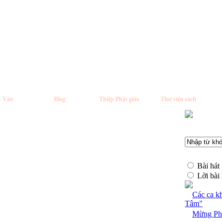
- Văn
Blog
Thiệp Phật giáo
Thư viện sách
Bài hát
Lời bài 
Các ca k
Tâm"
Mừng Phậ