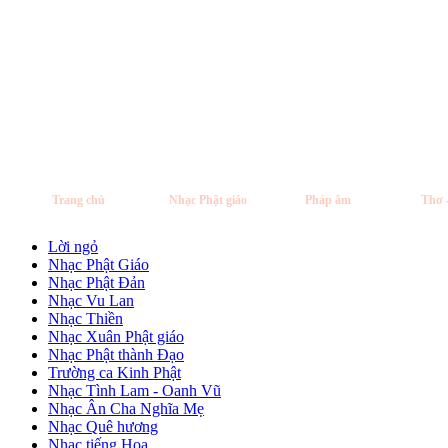
Trang chủ
Nhạc Phật giáo
Pháp âm
Thơ 
Lời ngỏ
Nhạc Phật Giáo
Nhạc Phật Đản
Nhạc Vu Lan
Nhạc Thiền
Nhạc Xuân Phật giáo
Nhạc Phật thành Đạo
Trường ca Kinh Phật
Nhạc Tình Lam - Oanh Vũ
Nhạc Ân Cha Nghĩa Mẹ
Nhạc Quê hương
Nhạc tiếng Hoa