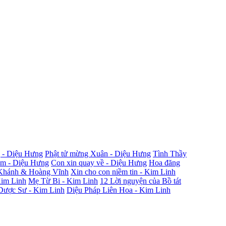
 - Diệu Hưng
Phật tử mừng Xuân - Diệu Hưng
Tình Thầy
ắm - Diệu Hưng
Con xin quay về - Diệu Hưng
Hoa đăng
Khánh & Hoàng Vĩnh
Xin cho con niềm tin - Kim Linh
Kim Linh
Mẹ Từ Bi - Kim Linh
12 Lời nguyện của Bồ tát
Dược Sư - Kim Linh
Diệu Pháp Liên Hoa - Kim Linh