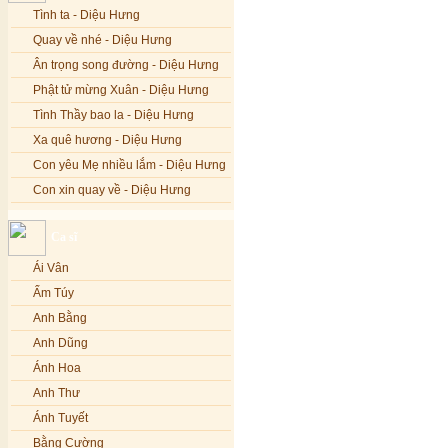
Tình ta - Diệu Hưng
Quay về nhé - Diệu Hưng
Ân trọng song đường - Diệu Hưng
Phật tử mừng Xuân - Diệu Hưng
Tình Thầy bao la - Diệu Hưng
Xa quê hương - Diệu Hưng
Con yêu Mẹ nhiều lắm - Diệu Hưng
Con xin quay về - Diệu Hưng
Hoa đăng đêm Di Đà - Diệu Hưng
Ca sĩ
Nếu xa Phật - Diệu Hưng
Ái Vân
Tình Lam - Kim Khánh & Hoàng
Vĩnh
Ẩm Túy
Xin cho con niềm tin - Kim Linh
Anh Bằng
Quán Âm Mẹ hiền - Kim Linh
Anh Dũng
Nhạc niệm Nam Mô A Di Đà Phật -
Ánh Hoa
Kim Linh
Anh Thư
Mẹ Từ Bi - Kim Linh
Ánh Tuyết
12 Lời nguyện của Bồ tát Quán Thế
Âm - Kim Linh
Bằng Cường