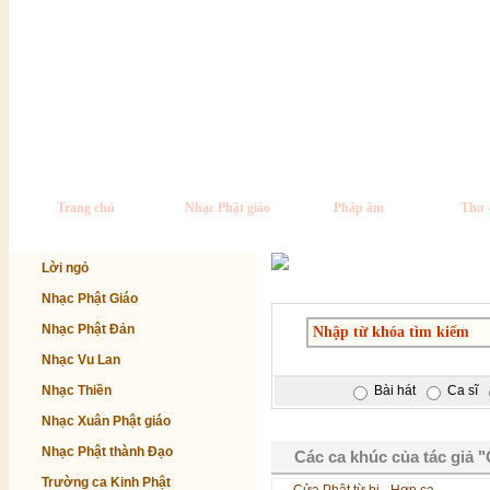
Trang chủ
Nhạc Phật giáo
Pháp âm
Thơ 
Lời ngỏ
Nhạc Phật Giáo
Nhạc Phật Đản
Nhạc Vu Lan
Nhạc Thiền
Bài hát
Ca sĩ
Nhạc Xuân Phật giáo
Nhạc Phật thành Đạo
Các ca khúc của tác giả 
Trường ca Kinh Phật