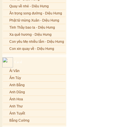
Quay về nhé - Diệu Hưng
Ân trọng song đường - Diệu Hưng
Phật tử mừng Xuân - Diệu Hưng
Tình Thầy bao la - Diệu Hưng
Xa quê hương - Diệu Hưng
Con yêu Mẹ nhiều lắm - Diệu Hưng
Con xin quay về - Diệu Hưng
Hoa đăng đêm Di Đà - Diệu Hưng
Ca sĩ
Nếu xa Phật - Diệu Hưng
Ái Vân
Tình Lam - Kim Khánh & Hoàng
Vĩnh
Ẩm Túy
Xin cho con niềm tin - Kim Linh
Anh Bằng
Quán Âm Mẹ hiền - Kim Linh
Anh Dũng
Nhạc niệm Nam Mô A Di Đà Phật -
Ánh Hoa
Kim Linh
Anh Thư
Mẹ Từ Bi - Kim Linh
Ánh Tuyết
12 Lời nguyện của Bồ tát Quán Thế
Âm - Kim Linh
Bằng Cường