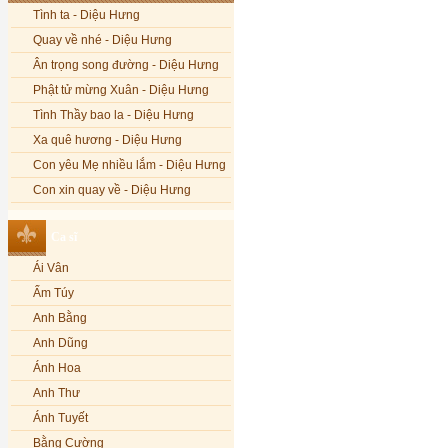
Tình ta - Diệu Hưng
Quay về nhé - Diệu Hưng
Ân trọng song đường - Diệu Hưng
Phật tử mừng Xuân - Diệu Hưng
Tình Thầy bao la - Diệu Hưng
Xa quê hương - Diệu Hưng
Con yêu Mẹ nhiều lắm - Diệu Hưng
Con xin quay về - Diệu Hưng
Hoa đăng đêm Di Đà - Diệu Hưng
Ca sĩ
Nếu xa Phật - Diệu Hưng
Ái Vân
Tình Lam - Kim Khánh & Hoàng
Vĩnh
Ẩm Túy
Xin cho con niềm tin - Kim Linh
Anh Bằng
Quán Âm Mẹ hiền - Kim Linh
Anh Dũng
Nhạc niệm Nam Mô A Di Đà Phật -
Ánh Hoa
Kim Linh
Anh Thư
Mẹ Từ Bi - Kim Linh
Ánh Tuyết
12 Lời nguyện của Bồ tát Quán Thế
Âm - Kim Linh
Bằng Cường