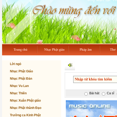
Trang chủ
Nhạc Phật giáo
Pháp âm
Thơ 
Lời ngỏ
Nhạc Phật Giáo
Nhạc Phật Đản
Nhạc Vu Lan
Nhạc Thiền
Bài hát
Ca sĩ
Nhạc Xuân Phật giáo
Nhạc Phật thành Đạo
Trường ca Kinh Phật