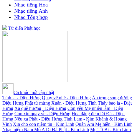
Nhạc tiếng Hoa
Nhạc tiếng Anh
Nhạc Tổng hợp
Từ điển Phật học
Ca khúc mới cập nhật
Tình ta - Diệu Hưng
Quay về nhé - Diệu Hưng
Ân trọng song đường
Diệu Hưng
Phật tử mừng Xuân - Diệu Hưng
Tình Thầy bao la - Diệ
Hưng
Xa quê hương - Diệu Hưng
Con yêu Mẹ nhiều lắm - Diệu
Hưng
Con xin quay về - Diệu Hưng
Hoa đăng đêm Di Đà - Diệu
Hưng
Nếu xa Phật - Diệu Hưng
Tình Lam - Kim Khánh & Hoàng
Vĩnh
Xin cho con niềm tin - Kim Linh
Quán Âm Mẹ hiền - Kim Lin
Nhạc niệm Nam Mô A Di Đà Phật - Kim Linh
Mẹ Từ Bi - Kim Linh