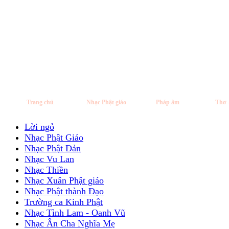
Trang chủ
Nhạc Phật giáo
Pháp âm
Thơ 
Lời ngỏ
Nhạc Phật Giáo
Nhạc Phật Đản
Nhạc Vu Lan
Nhạc Thiền
Nhạc Xuân Phật giáo
Nhạc Phật thành Đạo
Trường ca Kinh Phật
Nhạc Tình Lam - Oanh Vũ
Nhạc Ân Cha Nghĩa Mẹ