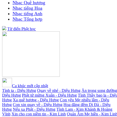
Nhạc Quê hương
Nhạc tiếng Hoa
Nhạc tiếng Anh
Nhạc Tổng hợp
Từ điển Phật học
Ca khúc mới cập nhật
Tình ta - Diệu Hưng
Quay về nhé - Diệu Hưng
Ân trọng song đường
Diệu Hưng
Phật tử mừng Xuân - Diệu Hưng
Tình Thầy bao la - Diệ
Hưng
Xa quê hương - Diệu Hưng
Con yêu Mẹ nhiều lắm - Diệu
Hưng
Con xin quay về - Diệu Hưng
Hoa đăng đêm Di Đà - Diệu
Hưng
Nếu xa Phật - Diệu Hưng
Tình Lam - Kim Khánh & Hoàng
Vĩnh
Xin cho con niềm tin - Kim Linh
Quán Âm Mẹ hiền - Kim Lin