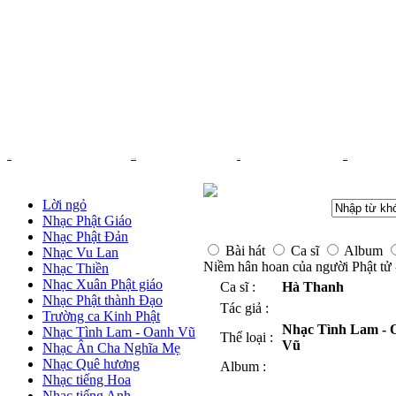
Trang chủ
Nhạc Phật giáo
Pháp âm
Thơ - Văn
Lời ngỏ
Nhạc Phật Giáo
Nhạc Phật Đản
Bài hát
Ca sĩ
Album
Nhạc Vu Lan
Niềm hân hoan của người Phật tử
Nhạc Thiền
Nhạc Xuân Phật giáo
Ca sĩ :
Hà Thanh
Nhạc Phật thành Đạo
Tác giả :
Trường ca Kinh Phật
Nhạc Tình Lam - 
Nhạc Tình Lam - Oanh Vũ
Thể loại :
Vũ
Nhạc Ân Cha Nghĩa Mẹ
Nhạc Quê hương
Album :
Nhạc tiếng Hoa
Nhạc tiếng Anh