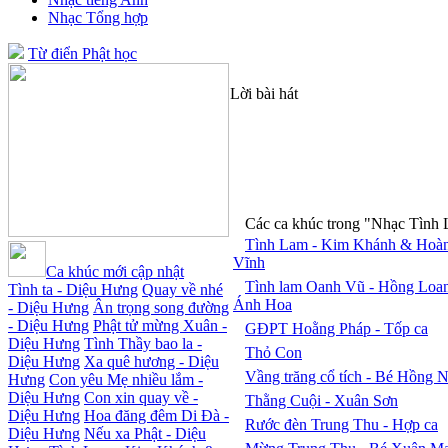
Nhạc Tổng hợp
Từ điển Phật học
Lời bài hát
Các ca khúc trong "Nhạc Tình
Tình Lam - Kim Khánh & Hoà
Vĩnh
Ca khúc mới cập nhật
Tình lam Oanh Vũ - Hồng Loa
Tình ta - Diệu Hưng
Quay về nhé
Ánh Hoa
- Diệu Hưng
Ân trọng song đường
- Diệu Hưng
Phật tử mừng Xuân -
GĐPT Hoằng Pháp - Tốp ca
Diệu Hưng
Tình Thầy bao la -
Thỏ Con
Diệu Hưng
Xa quê hương - Diệu
Vầng trăng cổ tích - Bé Hồng 
Hưng
Con yêu Mẹ nhiều lắm -
Diệu Hưng
Con xin quay về -
Thằng Cuội - Xuân Sơn
Diệu Hưng
Hoa đăng đêm Di Đà -
Rước đèn Trung Thu - Hợp ca
Diệu Hưng
Nếu xa Phật - Diệu