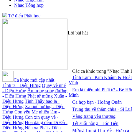
Nhạc Tổng hợp
Từ điển Phật học
Lời bài hát
Các ca khúc trong "Nhạc Tình
Tình Lam - Kim Khánh & Hoà
Ca khúc mới cập nhật
Vĩnh
Tình ta - Diệu Hưng
Quay về nhé
Em là thiếu nhi Phật tử - Bé Hồ
- Diệu Hưng
Ân trọng song đường
Minh
- Diệu Hưng
Phật tử mừng Xuân -
Diệu Hưng
Tình Thầy bao la -
Ca họp bạn - Hoàng Quân
Diệu Hưng
Xa quê hương - Diệu
Trung thu về thăm chùa - Sĩ Lu
Hưng
Con yêu Mẹ nhiều lắm -
Vầng trăng yêu thương
Diệu Hưng
Con xin quay về -
Diệu Hưng
Hoa đăng đêm Di Đà -
Tết suối hồng - Tóc Tiên
Diệu Hưng
Nếu xa Phật - Diệu
Mừng Trung Thu Về - Hợp ca