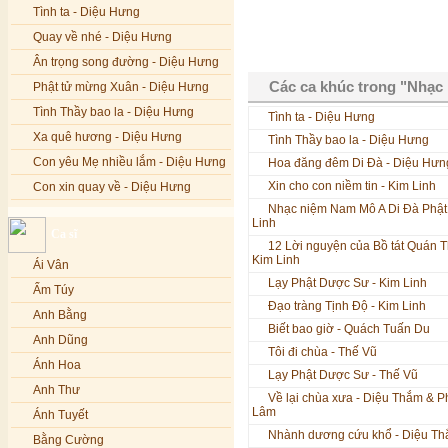
Tình ta - Diệu Hưng
Quay về nhé - Diệu Hưng
Ân trọng song đường - Diệu Hưng
Các ca khúc trong "Nhạc 
Phật tử mừng Xuân - Diệu Hưng
Tình Thầy bao la - Diệu Hưng
Tình ta - Diệu Hưng
Xa quê hương - Diệu Hưng
Tình Thầy bao la - Diệu Hưng
Con yêu Mẹ nhiều lắm - Diệu Hưng
Hoa đăng đêm Di Đà - Diệu Hưn
Xin cho con niềm tin - Kim Linh
Con xin quay về - Diệu Hưng
Nhạc niệm Nam Mô A Di Đà Phật 
Hoa đăng đêm Di Đà - Diệu Hưng
Linh
Ca sĩ
Nếu xa Phật - Diệu Hưng
12 Lời nguyện của Bồ tát Quán 
Kim Linh
Ái Vân
Tình Lam - Kim Khánh & Hoàng
Lạy Phật Dược Sư - Kim Linh
Vĩnh
Ẩm Túy
Đạo tràng Tịnh Độ - Kim Linh
Xin cho con niềm tin - Kim Linh
Anh Bằng
Biết bao giờ - Quách Tuấn Du
Quán Âm Mẹ hiền - Kim Linh
Anh Dũng
Tôi đi chùa - Thế Vũ
Nhạc niệm Nam Mô A Di Đà Phật -
Ánh Hoa
Lạy Phật Dược Sư - Thế Vũ
Kim Linh
Anh Thư
Về lại chùa xưa - Diệu Thắm & 
Mẹ Từ Bi - Kim Linh
Lâm
Ánh Tuyết
12 Lời nguyện của Bồ tát Quán Thế
Nhành dương cứu khổ - Diệu T
Âm - Kim Linh
Bằng Cường