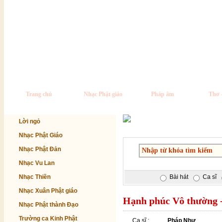
Trang chủ
Nhạc Phật giáo
Pháp âm
Thơ 
Lời ngỏ
Nhạc Phật Giáo
Nhạc Phật Đản
Nhạc Vu Lan
Nhạc Thiền
Bài hát
Ca sĩ
Nhạc Xuân Phật giáo
Hạnh phúc Vô thường 
Nhạc Phật thành Đạo
Trường ca Kinh Phật
Ca sĩ :
Pháp Như