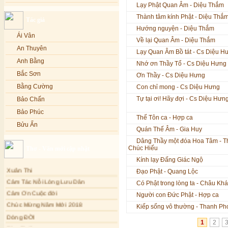
Lạy Phật Quan Âm - Diệu Thắm
Lạy Phật Quan Âm - Kim Linh
Bảo Phúc
Thành tâm kính Phật - Diệu Thắ
Tác giả
Lạy Phật Dược Sư - Kim Linh
Bảo Yến
Hướng nguyện - Diệu Thắm
Diệu Pháp Liên Hoa - Kim Linh
Bảo Yến và Khắc Dũng
Ái Vân
Về lại Quan Âm - Diệu Thắm
Bé Minh Tú
An Thuyên
Lạy Quan Âm Bồ tát - Cs Diệu H
Bé Phương Anh
Anh Bằng
Nhớ ơn Thầy Tổ - Cs Diệu Hưng
Bé Xuân Mai
Bắc Sơn
Ơn Thầy - Cs Diệu Hưng
Bích Hồng
Bằng Cường
Con chỉ mong - Cs Diệu Hưng
Bích Phượng
Tự tại ơi! Hãy đợi - Cs Diệu Hưn
Bảo Chấn
Bích Thảo
Bảo Phúc
Thế Tôn ca - Hợp ca
Bích Tuyền
Bửu Ấn
Quán Thế Âm - Gia Huy
Boneur Trinh
Bửu Bác
Dâng Thầy một đóa Hoa Tâm - T
Chúc Hiếu
Thơ - Văn mới cập nhật
Cali
Châu Kỳ
Kính lạy Đấng Giác Ngộ
Cẩm Ly
Chí Tâm
Xuân Thi
Đạo Phật - Quang Lộc
Cẩm Vân
Chúc Hiếu
Cảm Tác Nỗi Lòng Lưu Dân
Có Phật trong lòng ta - Châu Kh
Cao Duy
Chúc Linh
Cảm Ơn Cuộc đời
Người con Đức Phật - Hợp ca
Cao Minh
Chung Quân
Chúc Mừng Năm Mới 2018
Kiếp sống vô thường - Thanh Ph
Châu Khánh Hà
Dòng ĐỜI
Chương Đức
1
2
Tâm Thiền
Chế Thanh
Cù Lệ Duyên