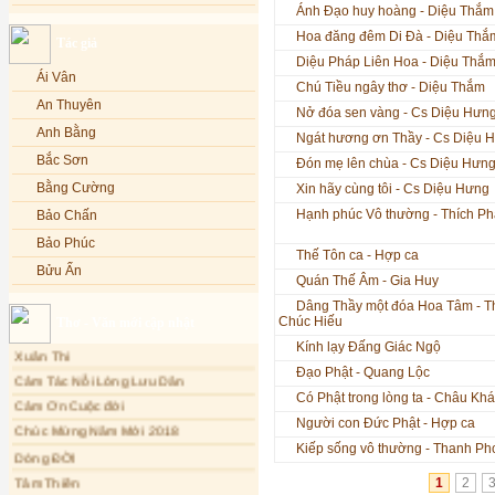
Ánh Đạo huy hoàng - Diệu Thắm
Lạy Phật Quan Âm - Kim Linh
Bảo Phúc
Hoa đăng đêm Di Đà - Diệu Thắ
Tác giả
Lạy Phật Dược Sư - Kim Linh
Bảo Yến
Diệu Pháp Liên Hoa - Diệu Thắ
Diệu Pháp Liên Hoa - Kim Linh
Bảo Yến và Khắc Dũng
Ái Vân
Chú Tiều ngây thơ - Diệu Thắm
Bé Minh Tú
An Thuyên
Nở đóa sen vàng - Cs Diệu Hưn
Bé Phương Anh
Anh Bằng
Ngát hương ơn Thầy - Cs Diệu 
Bé Xuân Mai
Bắc Sơn
Đón mẹ lên chùa - Cs Diệu Hưn
Bích Hồng
Bằng Cường
Xin hãy cùng tôi - Cs Diệu Hưng
Bích Phượng
Hạnh phúc Vô thường - Thích P
Bảo Chấn
Bích Thảo
Bảo Phúc
Thế Tôn ca - Hợp ca
Bích Tuyền
Bửu Ấn
Quán Thế Âm - Gia Huy
Boneur Trinh
Bửu Bác
Dâng Thầy một đóa Hoa Tâm - T
Chúc Hiếu
Thơ - Văn mới cập nhật
Cali
Châu Kỳ
Kính lạy Đấng Giác Ngộ
Xuân Thi
Cẩm Ly
Chí Tâm
Đạo Phật - Quang Lộc
Cảm Tác Nỗi Lòng Lưu Dân
Cẩm Vân
Chúc Hiếu
Có Phật trong lòng ta - Châu Kh
Cảm Ơn Cuộc đời
Cao Duy
Chúc Linh
Người con Đức Phật - Hợp ca
Chúc Mừng Năm Mới 2018
Cao Minh
Chung Quân
Kiếp sống vô thường - Thanh Ph
Dòng ĐỜI
Châu Khánh Hà
Chương Đức
Tâm Thiền
1
2
Chế Thanh
Cù Lệ Duyên