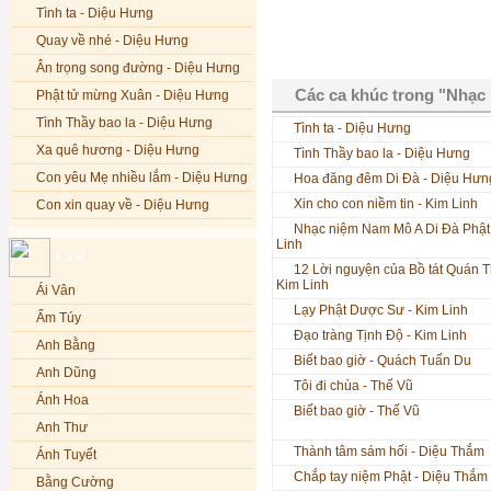
Tình ta - Diệu Hưng
Quay về nhé - Diệu Hưng
Ân trọng song đường - Diệu Hưng
Các ca khúc trong "Nhạc 
Phật tử mừng Xuân - Diệu Hưng
Tình Thầy bao la - Diệu Hưng
Tình ta - Diệu Hưng
Xa quê hương - Diệu Hưng
Tình Thầy bao la - Diệu Hưng
Con yêu Mẹ nhiều lắm - Diệu Hưng
Hoa đăng đêm Di Đà - Diệu Hưn
Xin cho con niềm tin - Kim Linh
Con xin quay về - Diệu Hưng
Nhạc niệm Nam Mô A Di Đà Phật 
Hoa đăng đêm Di Đà - Diệu Hưng
Linh
Ca sĩ
Nếu xa Phật - Diệu Hưng
12 Lời nguyện của Bồ tát Quán 
Kim Linh
Ái Vân
Tình Lam - Kim Khánh & Hoàng
Lạy Phật Dược Sư - Kim Linh
Vĩnh
Ẩm Túy
Đạo tràng Tịnh Độ - Kim Linh
Xin cho con niềm tin - Kim Linh
Anh Bằng
Biết bao giờ - Quách Tuấn Du
Quán Âm Mẹ hiền - Kim Linh
Anh Dũng
Tôi đi chùa - Thế Vũ
Nhạc niệm Nam Mô A Di Đà Phật -
Ánh Hoa
Biết bao giờ - Thế Vũ
Kim Linh
Anh Thư
Mẹ Từ Bi - Kim Linh
Thành tâm sám hối - Diệu Thắm
Ánh Tuyết
12 Lời nguyện của Bồ tát Quán Thế
Chắp tay niệm Phật - Diệu Thắm
Âm - Kim Linh
Bằng Cường