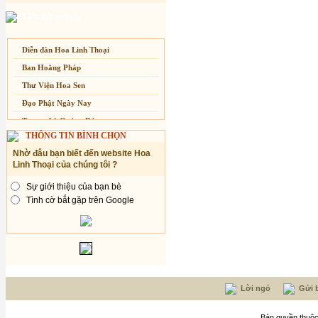
Chuông Ngân
Chí Tâm
Cung Tiến
Liên kết website
Kính mừng Phật Đản
Chúc Đạo
Diệu Hương
Anh không chết đâu em
Chúc Linh
Diễn đàn Hoa Linh Thoại
Diệu Như Tăng Tố
Kiếp này
Chúc Tâm
Ban Hoằng Pháp
Dương Thiệu Tước
Công Khanh
Thư Viện Hoa Sen
Duy Khánh
Diệp Thanh Thanh
Đạo Phật Ngày Nay
Đàm Nguyên - Hữu Nghĩa
Diệu Hiền
Trang nhà Quảng Đức
Đặng Được
THÔNG TIN BÌNH CHỌN
Diệu Hưng
Báo Giác Ngộ
Đặng Quang Vinh
Nhờ đâu bạn biết đến website Hoa
Diệu Hương
Vesak 2014
Đặng Thanh Phong
Linh Thoại của chúng tôi ?
Diệu Thắm
Đỗ Kim Bằng
Sự giới thiệu của bạn bè
Diệu Trầm
Đoan Thanh
Tình cờ bắt gặp trên Google
Dương Ngọc Thái
Đức Quảng
Dương Quốc Hưng
Đức Quỳnh
Duy Kha
Đức Trí
Duy Linh
Giác An
Duyên Anh
Hàn Châu
Lời ngỏ
Gửi b
Duyên Huyền
Hằng Vang
Dzoãn Minh
Hoài Anh
Bản quyền thuộc