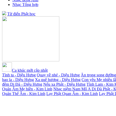
Nhạc Tổng hợp
Từ điển Phật học
Ca khúc mới cập nhật
Tình ta - Diệu Hưng
Quay về nhé - Diệu Hưng
Ân trọng song đường
bao la - Diệu Hưng
Xa quê hương - Diệu Hưng
Con yêu Mẹ nhiều l
đêm Di Đà - Diệu Hưng
Nếu xa Phật - Diệu Hưng
Tình Lam - Kim 
Quán Âm Mẹ hiền - Kim Linh
Nhạc niệm Nam Mô A Di Đà Phật - 
Quán Thế Âm - Kim Linh
Lạy Phật Quan Âm - Kim Linh
Lạy Phật 