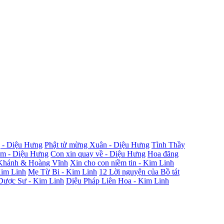
 - Diệu Hưng
Phật tử mừng Xuân - Diệu Hưng
Tình Thầy
ắm - Diệu Hưng
Con xin quay về - Diệu Hưng
Hoa đăng
Khánh & Hoàng Vĩnh
Xin cho con niềm tin - Kim Linh
Kim Linh
Mẹ Từ Bi - Kim Linh
12 Lời nguyện của Bồ tát
Dược Sư - Kim Linh
Diệu Pháp Liên Hoa - Kim Linh