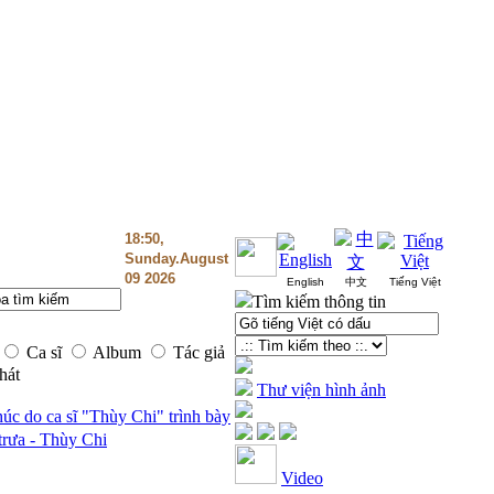
18:50,
Sunday.August
09 2026
English
中文
Tiếng Việt
Tìm kiếm thông tin
Ca sĩ
Album
Tác giả
hát
Thư viện hình ảnh
úc do ca sĩ "Thùy Chi" trình bày
trưa - Thùy Chi
Video