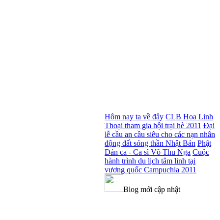
Hôm nay ta về đây
CLB Hoa Linh
Thoại tham gia hội trại hè 2011
Đại
lễ cầu an cầu siêu cho các nạn nhân
động đất sóng thần Nhật Bản
Phật
Đản ca - Ca sĩ Võ Thu Nga
Cuộc
hành trình du lịch tâm linh tại
vương quốc Campuchia 2011
Blog mới cập nhật