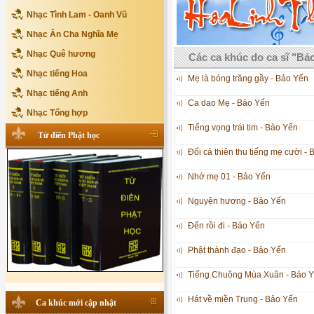
Nhạc Tình Lam - Oanh Vũ
Nhạc Ân Cha Nghĩa Mẹ
Nhạc Quê hương
Các ca khúc do ca sĩ "Bảo
Nhạc tiếng Hoa
Mẹ là bóng trăng gầy - Bảo Yến
Nhạc tiếng Anh
Ca dao Mẹ - Bảo Yến
Nhạc Tổng hợp
Tiếng vọng trái tim - Bảo Yến
Từ điển Phật học
Đổi cả thiên thu tiếng mẹ cười -
Nhớ mẹ 01 - Bảo Yến
Nguyện hương - Bảo Yến
Đến rồi đi - Bảo Yến
Phật thành đạo - Bảo Yến
Tiếng Chuông Mùa Xuân - Bảo 
Hát về miền Trung - Bảo Yến
Ca khúc mới cập nhật