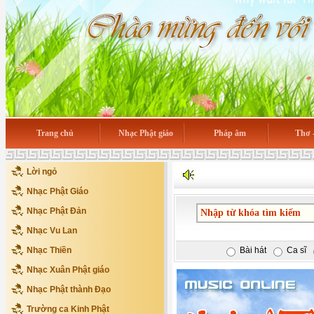
Trang chủ
Nhạc Phật giáo
Pháp âm
Thơ 
Lời ngỏ
Nhạc Phật Giáo
Nhạc Phật Đản
Nhạc Vu Lan
Nhạc Thiền
Bài hát
Ca sĩ
Nhạc Xuân Phật giáo
Nhạc Phật thành Đạo
Trường ca Kinh Phật