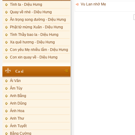
Vu Lan nhớ Mẹ
Tình ta - Diệu Hưng
Quay về nhé - Diệu Hưng
Ân trọng song đường - Diệu Hưng
Phật tử mừng Xuân - Diệu Hưng
Tình Thầy bao la - Diệu Hưng
Xa quê hương - Diệu Hưng
Con yêu Mẹ nhiều lắm - Diệu Hưng
Con xin quay về - Diệu Hưng
Hoa đăng đêm Di Đà - Diệu Hưng
Ca sĩ
Nếu xa Phật - Diệu Hưng
Ái Vân
Tình Lam - Kim Khánh & Hoàng
Vĩnh
Ẩm Túy
Xin cho con niềm tin - Kim Linh
Anh Bằng
Quán Âm Mẹ hiền - Kim Linh
Anh Dũng
Nhạc niệm Nam Mô A Di Đà Phật -
Ánh Hoa
Kim Linh
Anh Thư
Mẹ Từ Bi - Kim Linh
Ánh Tuyết
12 Lời nguyện của Bồ tát Quán Thế
Âm - Kim Linh
Bằng Cường