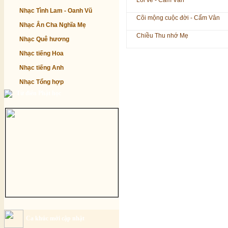
Lối về - Cẩm Vân
Nhạc Tình Lam - Oanh Vũ
Cõi mộng cuộc đời - Cẩm Vân
Nhạc Ân Cha Nghĩa Mẹ
Chiều Thu nhớ Mẹ
Nhạc Quê hương
Nhạc tiếng Hoa
Nhạc tiếng Anh
Nhạc Tổng hợp
Từ điển Phật học
Ca khúc mới cập nhật