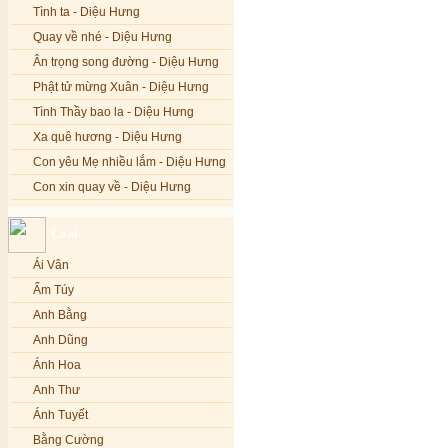
Tình ta - Diệu Hưng
Quay về nhé - Diệu Hưng
Ân trọng song đường - Diệu Hưng
Phật tử mừng Xuân - Diệu Hưng
Tình Thầy bao la - Diệu Hưng
Xa quê hương - Diệu Hưng
Con yêu Mẹ nhiều lắm - Diệu Hưng
Con xin quay về - Diệu Hưng
Hoa đăng đêm Di Đà - Diệu Hưng
Ca sĩ
Nếu xa Phật - Diệu Hưng
Ái Vân
Tình Lam - Kim Khánh & Hoàng
Vĩnh
Ẩm Túy
Xin cho con niềm tin - Kim Linh
Anh Bằng
Quán Âm Mẹ hiền - Kim Linh
Anh Dũng
Nhạc niệm Nam Mô A Di Đà Phật -
Ánh Hoa
Kim Linh
Anh Thư
Mẹ Từ Bi - Kim Linh
Ánh Tuyết
12 Lời nguyện của Bồ tát Quán Thế
Âm - Kim Linh
Bằng Cường