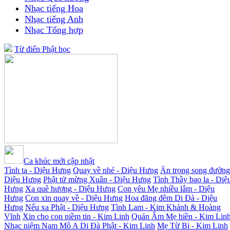
Nhạc tiếng Hoa
Nhạc tiếng Anh
Nhạc Tổng hợp
Từ điển Phật học
Ca khúc mới cập nhật
Tình ta - Diệu Hưng
Quay về nhé - Diệu Hưng
Ân trọng song đường
Diệu Hưng
Phật tử mừng Xuân - Diệu Hưng
Tình Thầy bao la - Diệ
Hưng
Xa quê hương - Diệu Hưng
Con yêu Mẹ nhiều lắm - Diệu
Hưng
Con xin quay về - Diệu Hưng
Hoa đăng đêm Di Đà - Diệu
Hưng
Nếu xa Phật - Diệu Hưng
Tình Lam - Kim Khánh & Hoàng
Vĩnh
Xin cho con niềm tin - Kim Linh
Quán Âm Mẹ hiền - Kim Lin
Nhạc niệm Nam Mô A Di Đà Phật - Kim Linh
Mẹ Từ Bi - Kim Linh