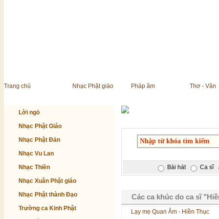
Trang chủ
Nhạc Phật giáo
Pháp âm
Thơ - Văn
Lời ngỏ
Nhạc Phật Giáo
Nhạc Phật Đản
Nhạc Vu Lan
Nhạc Thiền
Bài hát
Ca sĩ
Nhạc Xuân Phật giáo
Nhạc Phật thành Đạo
Các ca khúc do ca sĩ "Hiề
Trường ca Kinh Phật
Lạy mẹ Quan Âm - Hiền Thục