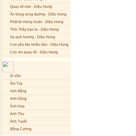
Quay về nhé - Diệu Hưng
Ân trọng song đường - Diệu Hưng
Phật tử mừng Xuân - Diệu Hưng
Tình Thầy bao la - Diệu Hưng
Xa quê hương - Diệu Hưng
Con yêu Mẹ nhiều lắm - Diệu Hưng
Con xin quay về - Diệu Hưng
Hoa đăng đêm Di Đà - Diệu Hưng
Ca sĩ
Nếu xa Phật - Diệu Hưng
Ái Vân
Tình Lam - Kim Khánh & Hoàng
Vĩnh
Ẩm Túy
Xin cho con niềm tin - Kim Linh
Anh Bằng
Quán Âm Mẹ hiền - Kim Linh
Anh Dũng
Nhạc niệm Nam Mô A Di Đà Phật -
Ánh Hoa
Kim Linh
Anh Thư
Mẹ Từ Bi - Kim Linh
Ánh Tuyết
12 Lời nguyện của Bồ tát Quán Thế
Âm - Kim Linh
Bằng Cường