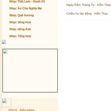
Nhạc Tình Lam - Oanh Vũ
Ngày Rằm Tháng Tư - Hiền Thục
Nhạc Ân Cha Nghĩa Mẹ
Chiều Vu lan trắng - Hiền Thục
Nhạc Quê hương
Nhạc tiếng Hoa
Nhạc tiếng Anh
Nhạc Tổng hợp
Từ điển Phật học
Ca khúc mới cập nhật
Tình ta - Diệu Hưng