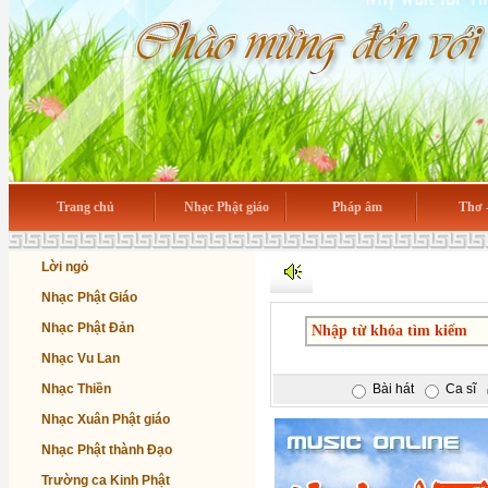
Trang chủ
Nhạc Phật giáo
Pháp âm
Thơ 
Lời ngỏ
Nhạc Phật Giáo
Nhạc Phật Đản
Nhạc Vu Lan
Nhạc Thiền
Bài hát
Ca sĩ
Nhạc Xuân Phật giáo
Nhạc Phật thành Đạo
Trường ca Kinh Phật