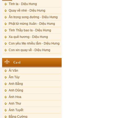
Tình ta - Diệu Hưng
Quay về nhé - Diệu Hưng
Ân trọng song đường - Diệu Hưng
Phật tử mừng Xuân - Diệu Hưng
Tình Thầy bao la - Diệu Hưng
Xa quê hương - Diệu Hưng
Con yêu Mẹ nhiều lắm - Diệu Hưng
Con xin quay về - Diệu Hưng
Hoa đăng đêm Di Đà - Diệu Hưng
Ca sĩ
Nếu xa Phật - Diệu Hưng
Ái Vân
Tình Lam - Kim Khánh & Hoàng
Vĩnh
Ẩm Túy
Xin cho con niềm tin - Kim Linh
Anh Bằng
Quán Âm Mẹ hiền - Kim Linh
Anh Dũng
Nhạc niệm Nam Mô A Di Đà Phật -
Ánh Hoa
Kim Linh
Anh Thư
Mẹ Từ Bi - Kim Linh
Ánh Tuyết
12 Lời nguyện của Bồ tát Quán Thế
Âm - Kim Linh
Bằng Cường