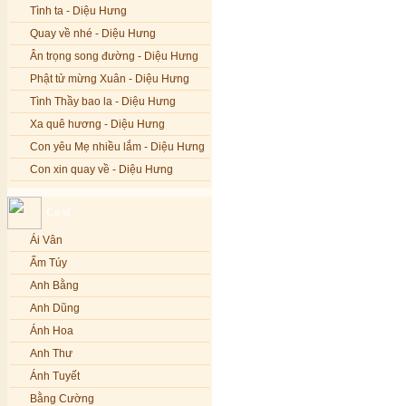
Tình ta - Diệu Hưng
Quay về nhé - Diệu Hưng
Ân trọng song đường - Diệu Hưng
Phật tử mừng Xuân - Diệu Hưng
Tình Thầy bao la - Diệu Hưng
Xa quê hương - Diệu Hưng
Con yêu Mẹ nhiều lắm - Diệu Hưng
Con xin quay về - Diệu Hưng
Hoa đăng đêm Di Đà - Diệu Hưng
Ca sĩ
Nếu xa Phật - Diệu Hưng
Ái Vân
Tình Lam - Kim Khánh & Hoàng
Vĩnh
Ẩm Túy
Xin cho con niềm tin - Kim Linh
Anh Bằng
Quán Âm Mẹ hiền - Kim Linh
Anh Dũng
Nhạc niệm Nam Mô A Di Đà Phật -
Ánh Hoa
Kim Linh
Anh Thư
Mẹ Từ Bi - Kim Linh
Ánh Tuyết
12 Lời nguyện của Bồ tát Quán Thế
Âm - Kim Linh
Bằng Cường