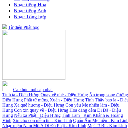
Nhạc tiếng Hoa
Nhạc tiếng Anh
Nhạc Tổng hợp
Từ điển Phật học
Ca khúc mới cập nhật
Tình ta - Diệu Hưng
Quay về nhé - Diệu Hưng
Ân trọng song đường
Diệu Hưng
Phật tử mừng Xuân - Diệu Hưng
Tình Thầy bao la - Diệ
Hưng
Xa quê hương - Diệu Hưng
Con yêu Mẹ nhiều lắm - Diệu
Hưng
Con xin quay về - Diệu Hưng
Hoa đăng đêm Di Đà - Diệu
Hưng
Nếu xa Phật - Diệu Hưng
Tình Lam - Kim Khánh & Hoàng
Vĩnh
Xin cho con niềm tin - Kim Linh
Quán Âm Mẹ hiền - Kim Lin
Nhạc niệm Nam Mô A Di Đà Phật - Kim Linh
Mẹ Từ Bi - Kim Linh