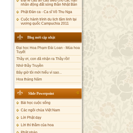
nhân động đất sóng thần Nhật Bản
Phật Đản ca - Ca sĩ Võ Thu Nga
Cuộc hành trình du lịch tâm linh tại
vương quốc Campuchia 2011
Blog mới cập nhật
Đại học Hoa Phạm Đài Loan - Mùa hoa
Tuyết
Thầy ơi, con đã nhận ra Thầy rồi!
Nhớ thầy Truyền
Bây giờ tôi mới hiểu vì sao...
Hoa tháng Năm
Cổ phần công đức
Tôi mắc nợ ông Sáu
Slide Powerpoint
Đi tìm vũ khúc mùa hè
Mơ màng Phật dạy....
Bài học cuộc sống
Lời thú tội của chị gái nhỏ nhen
Các ngôi chùa Việt Nam
Lời Phật dạy
Lời thì thầm của hoa
Phật pháp