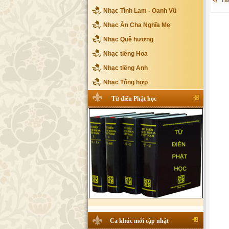
Tấ
Nhạc Tình Lam - Oanh Vũ
Nhạc Ân Cha Nghĩa Mẹ
Nhạc Quê hương
Nhạc tiếng Hoa
Nhạc tiếng Anh
Nhạc Tổng hợp
Từ điển Phật học
Ca khúc mới cập nhật