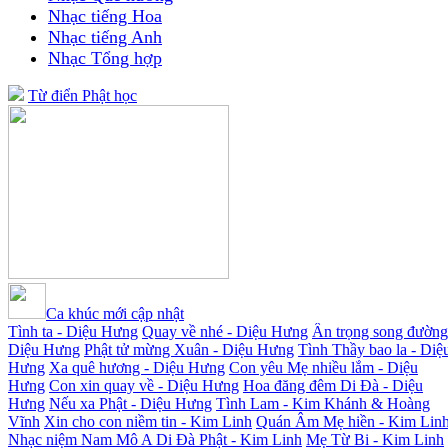
Nhạc tiếng Hoa
Nhạc tiếng Anh
Nhạc Tổng hợp
Từ điển Phật học
Ca khúc mới cập nhật
Tình ta - Diệu Hưng
Quay về nhé - Diệu Hưng
Ân trọng song đường
Diệu Hưng
Phật tử mừng Xuân - Diệu Hưng
Tình Thầy bao la - Diệ
Hưng
Xa quê hương - Diệu Hưng
Con yêu Mẹ nhiều lắm - Diệu
Hưng
Con xin quay về - Diệu Hưng
Hoa đăng đêm Di Đà - Diệu
Hưng
Nếu xa Phật - Diệu Hưng
Tình Lam - Kim Khánh & Hoàng
Vĩnh
Xin cho con niềm tin - Kim Linh
Quán Âm Mẹ hiền - Kim Lin
Nhạc niệm Nam Mô A Di Đà Phật - Kim Linh
Mẹ Từ Bi - Kim Linh