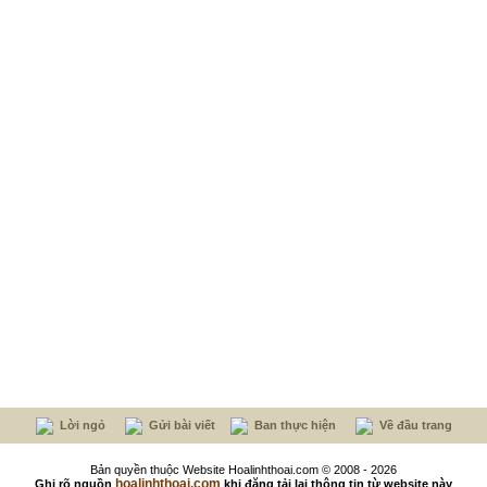
Lời ngỏ
Gửi bài viết
Ban thực hiện
Về đầu trang
Bản quyền thuộc Website Hoalinhthoai.com © 2008 - 2026
hoalinhthoai.com
Ghi rõ nguồn
khi đăng tải lại thông tin từ website này