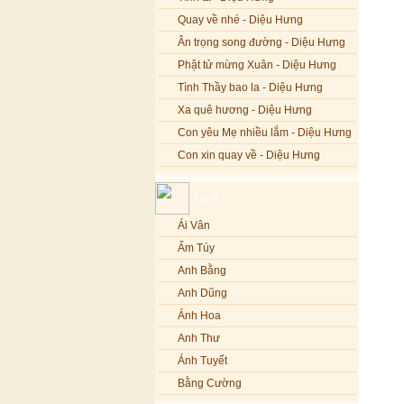
Quay về nhé - Diệu Hưng
Ân trọng song đường - Diệu Hưng
Phật tử mừng Xuân - Diệu Hưng
Tình Thầy bao la - Diệu Hưng
Xa quê hương - Diệu Hưng
Con yêu Mẹ nhiều lắm - Diệu Hưng
Con xin quay về - Diệu Hưng
Hoa đăng đêm Di Đà - Diệu Hưng
Ca sĩ
Nếu xa Phật - Diệu Hưng
Ái Vân
Tình Lam - Kim Khánh & Hoàng
Vĩnh
Ẩm Túy
Xin cho con niềm tin - Kim Linh
Anh Bằng
Quán Âm Mẹ hiền - Kim Linh
Anh Dũng
Nhạc niệm Nam Mô A Di Đà Phật -
Ánh Hoa
Kim Linh
Anh Thư
Mẹ Từ Bi - Kim Linh
Ánh Tuyết
12 Lời nguyện của Bồ tát Quán Thế
Âm - Kim Linh
Bằng Cường