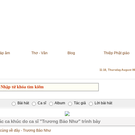
áp âm
Thơ - Văn
Blog
Thiệp Phật giáo
11:18, Thursday.August 0
Bài hát
Ca sĩ
Album
Tác giả
Lời bài hát
c ca khúc do ca sĩ "Trương Bảo Như" trình bày
 cùng về đây - Trương Bảo Như