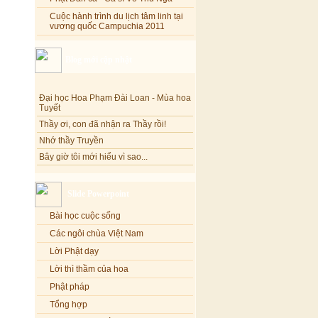
Cuộc hành trình du lịch tâm linh tại
vương quốc Campuchia 2011
Blog mới cập nhật
Đại học Hoa Phạm Đài Loan - Mùa hoa
Tuyết
Thầy ơi, con đã nhận ra Thầy rồi!
Nhớ thầy Truyền
Bây giờ tôi mới hiểu vì sao...
Hoa tháng Năm
Cổ phần công đức
Slide Powerpoint
Tôi mắc nợ ông Sáu
Đi tìm vũ khúc mùa hè
Bài học cuộc sống
Mơ màng Phật dạy....
Các ngôi chùa Việt Nam
Lời thú tội của chị gái nhỏ nhen
Lời Phật dạy
Lời thì thầm của hoa
Phật pháp
Tổng hợp