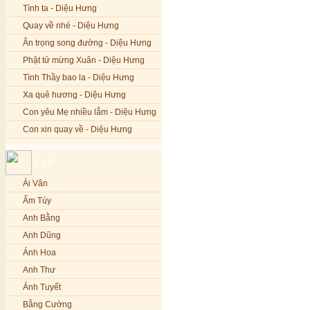
Tình ta - Diệu Hưng
Quay về nhé - Diệu Hưng
Ân trọng song đường - Diệu Hưng
Phật tử mừng Xuân - Diệu Hưng
Tình Thầy bao la - Diệu Hưng
Xa quê hương - Diệu Hưng
Con yêu Mẹ nhiều lắm - Diệu Hưng
Con xin quay về - Diệu Hưng
Hoa đăng đêm Di Đà - Diệu Hưng
Ca sĩ
Nếu xa Phật - Diệu Hưng
Ái Vân
Tình Lam - Kim Khánh & Hoàng
Vĩnh
Ẩm Túy
Xin cho con niềm tin - Kim Linh
Anh Bằng
Quán Âm Mẹ hiền - Kim Linh
Anh Dũng
Nhạc niệm Nam Mô A Di Đà Phật -
Ánh Hoa
Kim Linh
Anh Thư
Mẹ Từ Bi - Kim Linh
Ánh Tuyết
12 Lời nguyện của Bồ tát Quán Thế
Âm - Kim Linh
Bằng Cường