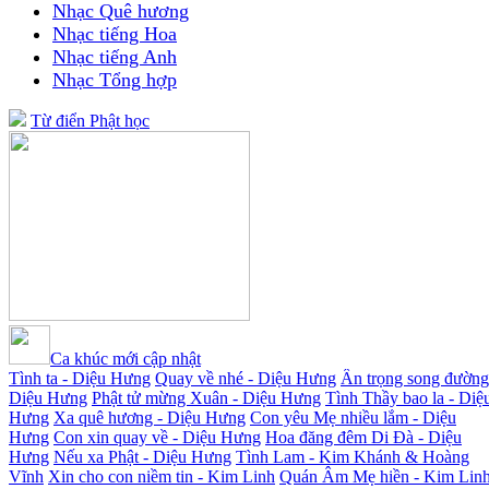
Nhạc Quê hương
Nhạc tiếng Hoa
Nhạc tiếng Anh
Nhạc Tổng hợp
Từ điển Phật học
Ca khúc mới cập nhật
Tình ta - Diệu Hưng
Quay về nhé - Diệu Hưng
Ân trọng song đường
Diệu Hưng
Phật tử mừng Xuân - Diệu Hưng
Tình Thầy bao la - Diệ
Hưng
Xa quê hương - Diệu Hưng
Con yêu Mẹ nhiều lắm - Diệu
Hưng
Con xin quay về - Diệu Hưng
Hoa đăng đêm Di Đà - Diệu
Hưng
Nếu xa Phật - Diệu Hưng
Tình Lam - Kim Khánh & Hoàng
Vĩnh
Xin cho con niềm tin - Kim Linh
Quán Âm Mẹ hiền - Kim Lin