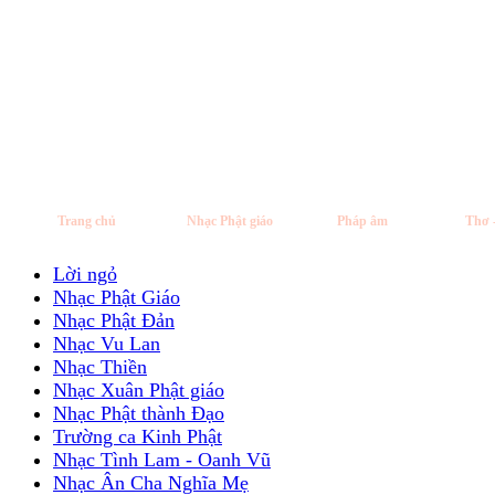
Trang chủ
Nhạc Phật giáo
Pháp âm
Thơ 
Lời ngỏ
Nhạc Phật Giáo
Nhạc Phật Đản
Nhạc Vu Lan
Nhạc Thiền
Nhạc Xuân Phật giáo
Nhạc Phật thành Đạo
Trường ca Kinh Phật
Nhạc Tình Lam - Oanh Vũ
Nhạc Ân Cha Nghĩa Mẹ