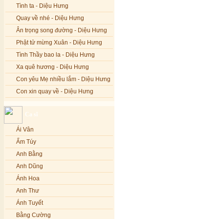
Tình ta - Diệu Hưng
Quay về nhé - Diệu Hưng
Ân trọng song đường - Diệu Hưng
Phật tử mừng Xuân - Diệu Hưng
Tình Thầy bao la - Diệu Hưng
Xa quê hương - Diệu Hưng
Con yêu Mẹ nhiều lắm - Diệu Hưng
Con xin quay về - Diệu Hưng
Hoa đăng đêm Di Đà - Diệu Hưng
Ca sĩ
Nếu xa Phật - Diệu Hưng
Ái Vân
Tình Lam - Kim Khánh & Hoàng
Vĩnh
Ẩm Túy
Xin cho con niềm tin - Kim Linh
Anh Bằng
Quán Âm Mẹ hiền - Kim Linh
Anh Dũng
Nhạc niệm Nam Mô A Di Đà Phật -
Ánh Hoa
Kim Linh
Anh Thư
Mẹ Từ Bi - Kim Linh
Ánh Tuyết
12 Lời nguyện của Bồ tát Quán Thế
Âm - Kim Linh
Bằng Cường