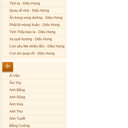
Tình ta - Diệu Hưng
Quay về nhé - Diệu Hưng
Ân trọng song đường - Diệu Hưng
Phật tử mừng Xuân - Diệu Hưng
Tình Thầy bao la - Diệu Hưng
Xa quê hương - Diệu Hưng
Con yêu Mẹ nhiều lắm - Diệu Hưng
Con xin quay về - Diệu Hưng
Hoa đăng đêm Di Đà - Diệu Hưng
Ca sĩ
Nếu xa Phật - Diệu Hưng
Ái Vân
Tình Lam - Kim Khánh & Hoàng
Vĩnh
Ẩm Túy
Xin cho con niềm tin - Kim Linh
Anh Bằng
Quán Âm Mẹ hiền - Kim Linh
Anh Dũng
Nhạc niệm Nam Mô A Di Đà Phật -
Ánh Hoa
Kim Linh
Anh Thư
Mẹ Từ Bi - Kim Linh
Ánh Tuyết
12 Lời nguyện của Bồ tát Quán Thế
Âm - Kim Linh
Bằng Cường