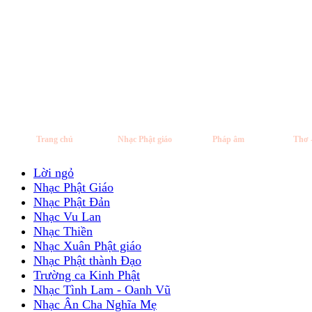
Trang chủ
Nhạc Phật giáo
Pháp âm
Thơ 
Lời ngỏ
Nhạc Phật Giáo
Nhạc Phật Đản
Nhạc Vu Lan
Nhạc Thiền
Nhạc Xuân Phật giáo
Nhạc Phật thành Đạo
Trường ca Kinh Phật
Nhạc Tình Lam - Oanh Vũ
Nhạc Ân Cha Nghĩa Mẹ