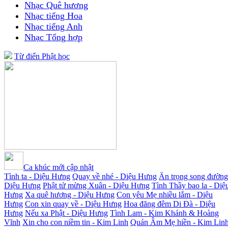
Nhạc Quê hương
Nhạc tiếng Hoa
Nhạc tiếng Anh
Nhạc Tổng hợp
Từ điển Phật học
Ca khúc mới cập nhật
Tình ta - Diệu Hưng
Quay về nhé - Diệu Hưng
Ân trọng song đường
Diệu Hưng
Phật tử mừng Xuân - Diệu Hưng
Tình Thầy bao la - Diệ
Hưng
Xa quê hương - Diệu Hưng
Con yêu Mẹ nhiều lắm - Diệu
Hưng
Con xin quay về - Diệu Hưng
Hoa đăng đêm Di Đà - Diệu
Hưng
Nếu xa Phật - Diệu Hưng
Tình Lam - Kim Khánh & Hoàng
Vĩnh
Xin cho con niềm tin - Kim Linh
Quán Âm Mẹ hiền - Kim Lin