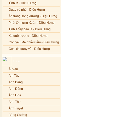
Tình ta - Diệu Hưng
Quay về nhé - Diệu Hưng
Ân trọng song đường - Diệu Hưng
Phật tử mừng Xuân - Diệu Hưng
Tình Thầy bao la - Diệu Hưng
Xa quê hương - Diệu Hưng
Con yêu Mẹ nhiều lắm - Diệu Hưng
Con xin quay về - Diệu Hưng
Hoa đăng đêm Di Đà - Diệu Hưng
Ca sĩ
Nếu xa Phật - Diệu Hưng
Ái Vân
Tình Lam - Kim Khánh & Hoàng
Vĩnh
Ẩm Túy
Xin cho con niềm tin - Kim Linh
Anh Bằng
Quán Âm Mẹ hiền - Kim Linh
Anh Dũng
Nhạc niệm Nam Mô A Di Đà Phật -
Ánh Hoa
Kim Linh
Anh Thư
Mẹ Từ Bi - Kim Linh
Ánh Tuyết
12 Lời nguyện của Bồ tát Quán Thế
Âm - Kim Linh
Bằng Cường