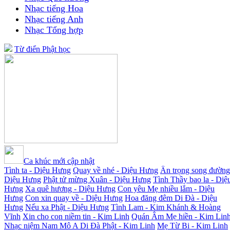
Nhạc tiếng Hoa
Nhạc tiếng Anh
Nhạc Tổng hợp
Từ điển Phật học
Ca khúc mới cập nhật
Tình ta - Diệu Hưng
Quay về nhé - Diệu Hưng
Ân trọng song đường
Diệu Hưng
Phật tử mừng Xuân - Diệu Hưng
Tình Thầy bao la - Diệ
Hưng
Xa quê hương - Diệu Hưng
Con yêu Mẹ nhiều lắm - Diệu
Hưng
Con xin quay về - Diệu Hưng
Hoa đăng đêm Di Đà - Diệu
Hưng
Nếu xa Phật - Diệu Hưng
Tình Lam - Kim Khánh & Hoàng
Vĩnh
Xin cho con niềm tin - Kim Linh
Quán Âm Mẹ hiền - Kim Lin
Nhạc niệm Nam Mô A Di Đà Phật - Kim Linh
Mẹ Từ Bi - Kim Linh