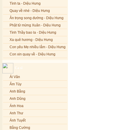
Tình ta - Diệu Hưng
Quay về nhé - Diệu Hưng
Ân trọng song đường - Diệu Hưng
Phật tử mừng Xuân - Diệu Hưng
Tình Thầy bao la - Diệu Hưng
Xa quê hương - Diệu Hưng
Con yêu Mẹ nhiều lắm - Diệu Hưng
Con xin quay về - Diệu Hưng
Hoa đăng đêm Di Đà - Diệu Hưng
Ca sĩ
Nếu xa Phật - Diệu Hưng
Ái Vân
Tình Lam - Kim Khánh & Hoàng
Vĩnh
Ẩm Túy
Xin cho con niềm tin - Kim Linh
Anh Bằng
Quán Âm Mẹ hiền - Kim Linh
Anh Dũng
Nhạc niệm Nam Mô A Di Đà Phật -
Ánh Hoa
Kim Linh
Anh Thư
Mẹ Từ Bi - Kim Linh
Ánh Tuyết
12 Lời nguyện của Bồ tát Quán Thế
Âm - Kim Linh
Bằng Cường