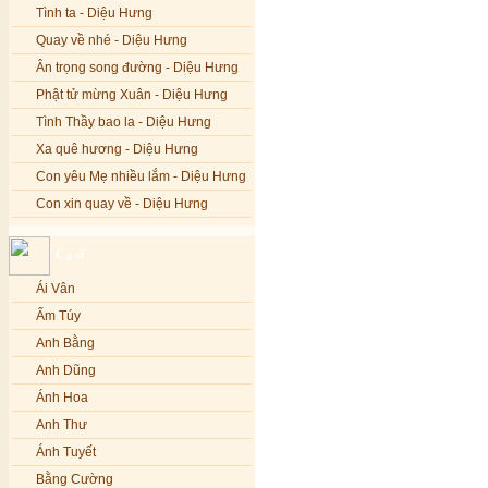
Tình ta - Diệu Hưng
Quay về nhé - Diệu Hưng
Ân trọng song đường - Diệu Hưng
Phật tử mừng Xuân - Diệu Hưng
Tình Thầy bao la - Diệu Hưng
Xa quê hương - Diệu Hưng
Con yêu Mẹ nhiều lắm - Diệu Hưng
Con xin quay về - Diệu Hưng
Hoa đăng đêm Di Đà - Diệu Hưng
Ca sĩ
Nếu xa Phật - Diệu Hưng
Ái Vân
Tình Lam - Kim Khánh & Hoàng
Vĩnh
Ẩm Túy
Xin cho con niềm tin - Kim Linh
Anh Bằng
Quán Âm Mẹ hiền - Kim Linh
Anh Dũng
Nhạc niệm Nam Mô A Di Đà Phật -
Ánh Hoa
Kim Linh
Anh Thư
Mẹ Từ Bi - Kim Linh
Ánh Tuyết
12 Lời nguyện của Bồ tát Quán Thế
Âm - Kim Linh
Bằng Cường