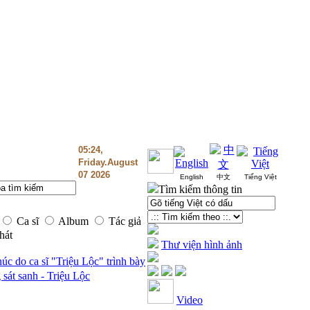
05:24,
Friday.August
07 2026
English
中文
Tiếng Việt
Tìm kiếm thông tin
Ca sĩ
Album
Tác giả
hát
Thư viện hình ảnh
úc do ca sĩ "Triệu Lộc" trình bày
sát sanh - Triệu Lộc
Video