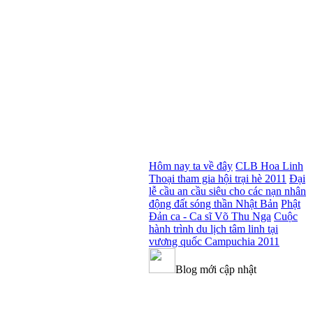
Hôm nay ta về đây
CLB Hoa Linh
Thoại tham gia hội trại hè 2011
Đại
lễ cầu an cầu siêu cho các nạn nhân
động đất sóng thần Nhật Bản
Phật
Đản ca - Ca sĩ Võ Thu Nga
Cuộc
hành trình du lịch tâm linh tại
vương quốc Campuchia 2011
Blog mới cập nhật