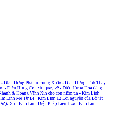
 - Diệu Hưng
Phật tử mừng Xuân - Diệu Hưng
Tình Thầy
ắm - Diệu Hưng
Con xin quay về - Diệu Hưng
Hoa đăng
Khánh & Hoàng Vĩnh
Xin cho con niềm tin - Kim Linh
Kim Linh
Mẹ Từ Bi - Kim Linh
12 Lời nguyện của Bồ tát
Dược Sư - Kim Linh
Diệu Pháp Liên Hoa - Kim Linh