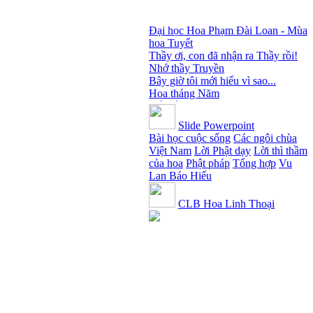
Đại học Hoa Phạm Đài Loan - Mùa
hoa Tuyết
Thầy ơi, con đã nhận ra Thầy rồi!
Nhớ thầy Truyền
Bây giờ tôi mới hiểu vì sao...
Hoa tháng Năm
Cổ phần công đức
Tôi mắc nợ ông Sáu
Đi tìm vũ khúc mùa hè
Slide Powerpoint
Mơ màng Phật dạy....
Bài học cuộc sống
Các ngôi chùa
Lời thú tội của chị gái nhỏ nhen
Việt Nam
Lời Phật dạy
Lời thì thầm
của hoa
Phật pháp
Tổng hợp
Vu
Lan Báo Hiếu
CLB Hoa Linh Thoại