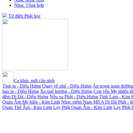
Nhạc Tổng hợp
Từ điển Phật học
Ca khúc mới cập nhật
Tình ta - Diệu Hưng
Quay về nhé - Diệu Hưng
Ân trọng song đường
bao la - Diệu Hưng
Xa quê hương - Diệu Hưng
Con yêu Mẹ nhiều l
đêm Di Đà - Diệu Hưng
Nếu xa Phật - Diệu Hưng
Tình Lam - Kim 
Quán Âm Mẹ hiền - Kim Linh
Nhạc niệm Nam Mô A Di Đà Phật - 
Quán Thế Âm - Kim Linh
Lạy Phật Quan Âm - Kim Linh
Lạy Phật 