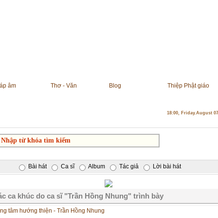
áp âm
Thơ - Văn
Blog
Thiệp Phật giáo
18:00, Friday.August 0
Bài hát
Ca sĩ
Album
Tác giả
Lời bài hát
c ca khúc do ca sĩ "Trần Hồng Nhung" trình bày
ng tâm hướng thiện - Trần Hồng Nhung