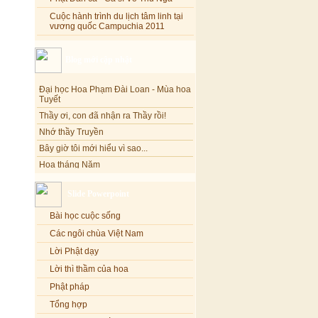
Cuộc hành trình du lịch tâm linh tại
vương quốc Campuchia 2011
Blog mới cập nhật
Đại học Hoa Phạm Đài Loan - Mùa hoa
Tuyết
Thầy ơi, con đã nhận ra Thầy rồi!
Nhớ thầy Truyền
Bây giờ tôi mới hiểu vì sao...
Hoa tháng Năm
Cổ phần công đức
Tôi mắc nợ ông Sáu
Slide Powerpoint
Đi tìm vũ khúc mùa hè
Bài học cuộc sống
Mơ màng Phật dạy....
Các ngôi chùa Việt Nam
Lời thú tội của chị gái nhỏ nhen
Lời Phật dạy
Lời thì thầm của hoa
Phật pháp
Tổng hợp