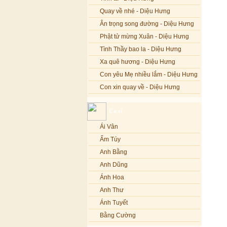
Quay về nhé - Diệu Hưng
Ân trọng song đường - Diệu Hưng
Phật tử mừng Xuân - Diệu Hưng
Tình Thầy bao la - Diệu Hưng
Xa quê hương - Diệu Hưng
Con yêu Mẹ nhiều lắm - Diệu Hưng
Con xin quay về - Diệu Hưng
Hoa đăng đêm Di Đà - Diệu Hưng
Ca sĩ
Nếu xa Phật - Diệu Hưng
Ái Vân
Tình Lam - Kim Khánh & Hoàng
Vĩnh
Ẩm Túy
Xin cho con niềm tin - Kim Linh
Anh Bằng
Quán Âm Mẹ hiền - Kim Linh
Anh Dũng
Nhạc niệm Nam Mô A Di Đà Phật -
Ánh Hoa
Kim Linh
Anh Thư
Mẹ Từ Bi - Kim Linh
Ánh Tuyết
12 Lời nguyện của Bồ tát Quán Thế
Âm - Kim Linh
Bằng Cường