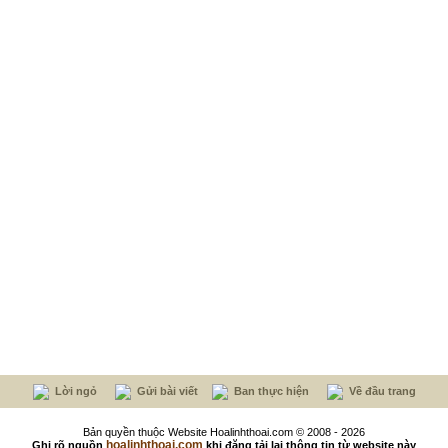
Lời ngỏ
Gửi bài viết
Ban thực hiện
Về đầu trang
Bản quyền thuộc Website Hoalinhthoai.com © 2008 - 2026
hoalinhthoai.com
Ghi rõ nguồn
khi đăng tải lại thông tin từ website này