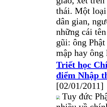
giáo, xét trê
thái. Một loạ
dân gian, ngư
những cái tên
gũi: ông Phật
mập hay ông
Triết học Ch
điểm Nhập t
[02/01/2011]
Tuy đức Phậ
nhiều về chính