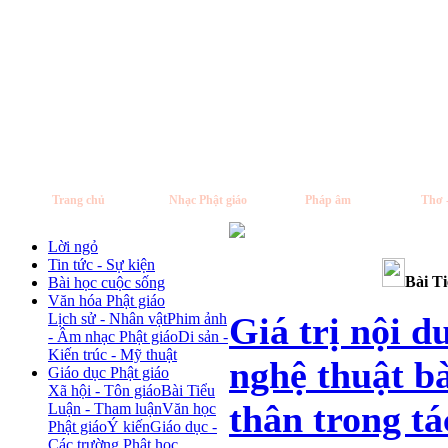
Trang chủ
Nhạc Phật giáo
Pháp âm
Thơ 
Lời ngỏ
Tin tức - Sự kiện
Bài T
Bài học cuộc sống
Văn hóa Phật giáo
Lịch sử - Nhân vật
Phim ảnh
Giá trị nội d
- Âm nhạc Phật giáo
Di sản -
Kiến trúc - Mỹ thuật
nghệ thuật bà
Giáo dục Phật giáo
Xã hội - Tôn giáo
Bài Tiểu
thân trong 
Luận - Tham luận
Văn học
Phật giáo
Ý kiến
Giáo dục -
Các trường Phật học