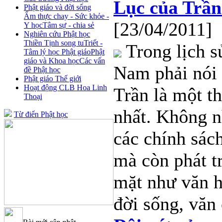
Lục của Trần
Phật giáo và đời sống
Ẩm thực chay - Sức khỏe -
[23/04/2011]
Y học
Tâm sự - chia sẻ
Nghiên cứu Phật học
Thiền Tịnh song tu
Triết -
Trong lịch s
Tâm lý học Phật giáo
Phật
giáo và Khoa học
Các vấn
Nam phải nói 
đề Phật học
Phật giáo Thế giới
Hoạt động CLB Hoa Linh
Trần là một th
Thoại
nhất. Không n
Từ điển Phật học
các chính sách
mà còn phát tr
mặt như văn hó
đời sống, văn