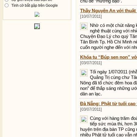
chủ đề “Hương đạo”.
Tình cờ bắt gặp trên Google
Thầy Nguyên An với thuật
[10/07/2011]
Nhờ có một chút năng k
nghệ thuật cùng với n
Chuyện Đạo Lý cho quý Tăng
Tân Bình Tp. Hồ Chí Minh n
cuốn người nghe đến với n
Khóa tu “Búp sen non” vớ
[03/07/2011]
Tối ngày 1/07/2011 (n
Quảng Trị cùng chư Tăn
Nông đã tổ chức đêm hoa đă
non” để thắp sáng những ướ
dân an lạc.
Đà Nẵng: Phật tử tuổi cao 
[03/07/2011]
Cùng với hàng trăm đoà
tiếp sức mùa thi, hơn 3
huyện trên địa bàn TP cũng r
nhiều Phật tử tuổi cao vẫn nh