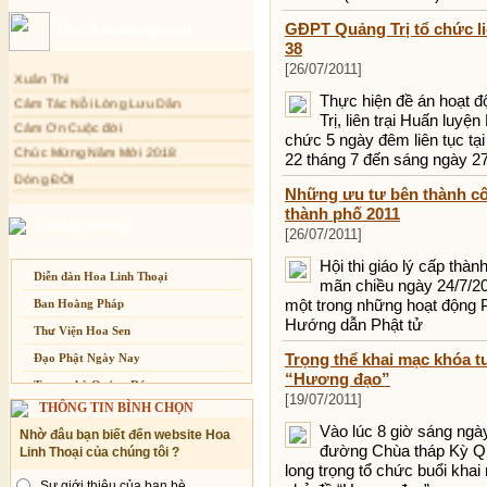
Sự thương-ghét của con người
GĐPT Quảng Trị tổ chức l
Thơ - Văn mới cập nhật
Mối lo của con người
38
[26/07/2011]
Xuân Thi
Cải đạo: Nguyên nhân & giải pháp
Cảm Tác Nỗi Lòng Lưu Dân
Nỗi lòng của các bệnh nhân nghèo
Thực hiện đề án hoạt
Trị, liên trại Huấn lu
Cảm Ơn Cuộc đời
An Giang: Tịnh thất Quy Nguyên
phát quà từ thiện tại xã Cư Yang
chức 5 ngày đêm liên tục tạ
Chúc Mừng Năm Mới 2018
22 tháng 7 đến sáng ngày 2
Tịnh xá Ngọc Đăng khai giảng Thiền
Dòng ĐỜI
dành cho Người bận rộn
Những ưu tư bên thành côn
Tâm Thiền
thành phố 2011
Chuông Ngân
Liên kết website
[26/07/2011]
Kính mừng Phật Đản
Hội thi giáo lý cấp thà
Anh không chết đâu em
Diễn đàn Hoa Linh Thoại
mãn chiều ngày 24/7/201
Kiếp này
một trong những hoạt động 
Ban Hoằng Pháp
Hướng dẫn Phật tử
Thư Viện Hoa Sen
Trọng thể khai mạc khóa t
Đạo Phật Ngày Nay
“Hương đạo”
Trang nhà Quảng Đức
[19/07/2011]
THÔNG TIN BÌNH CHỌN
Báo Giác Ngộ
Vào lúc 8 giờ sáng ngà
Nhờ đâu bạn biết đến website Hoa
Vesak 2014
đường Chùa tháp Kỳ Qu
Linh Thoại của chúng tôi ?
long trọng tổ chức buổi kha
Sự giới thiệu của bạn bè