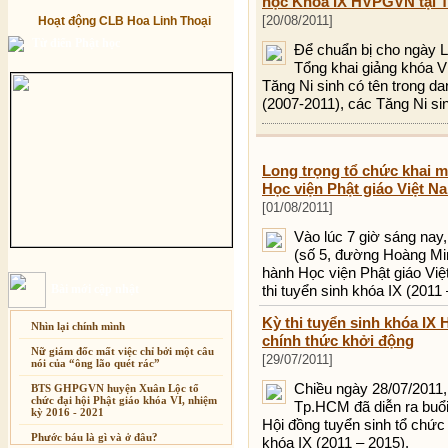
học Khóa IX HVPGVN tại 
[20/08/2011]
Hoạt động CLB Hoa Linh Thoại
Từ điển Phật học
Để chuẩn bị cho ngày L
Tổng khai giảng khóa VI
Tăng Ni sinh có tên trong d
(2007-2011), các Tăng Ni sin
Long trọng tổ chức khai mạ
Học viện Phật giáo Việt N
[01/08/2011]
Vào lúc 7 giờ sáng nay
(số 5, đường Hoàng Mi
hành Học viện Phật giáo Vi
Bài mới cập nhật
thi tuyển sinh khóa IX (2011 
Kỳ thi tuyển sinh khóa IX 
Nhìn lại chính mình
chính thức khởi động
Nữ giám đốc mất việc chỉ bởi một câu
[29/07/2011]
nói của “ông lão quét rác”
Chiều ngày 28/07/2011, 
BTS GHPGVN huyện Xuân Lộc tổ
chức đại hội Phật giáo khóa VI, nhiệm
Tp.HCM đã diễn ra buổi 
kỳ 2016 - 2021
Hội đồng tuyển sinh tổ chức
Phước báu là gì và ở đâu?
khóa IX (2011 – 2015).