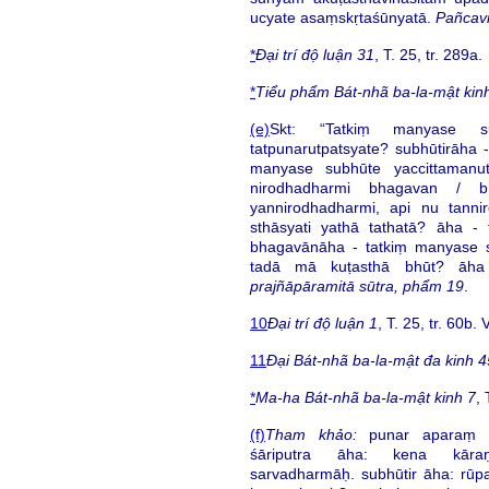
ucyate asaṃskṛtaśūnyatā.
Pañcavi
*
Đại trí độ luận 31
, T. 25, tr. 289a.
*
Tiểu phẩm Bát-nhã ba-la-mật kin
(e)
Skt: “Tatkiṃ manyase s
tatpunarutpatsyate? subhūtirāha
manyase subhūte yaccittamanu
nirodhadharmi bhagavan / 
yannirodhadharmi, api nu tanni
sthāsyati yathā tathatā? āha - 
bhagavānāha - tatkiṃ manyase su
tadā mā kuṭasthā bhūt? ā
prajñāpāramitā sūtra, phẩm 19
.
10
Đại trí độ luận 1
, T. 25, tr. 60b.
11
Đại Bát-nhã ba-la-mật đa kinh 4
*
Ma-ha Bát-nhã ba-la-mật kinh 7
, 
(f)
Tham khảo:
punar aparaṃ śā
śāriputra āha: kena kāraṇ
sarvadharmāḥ. subhūtir āha: rūp