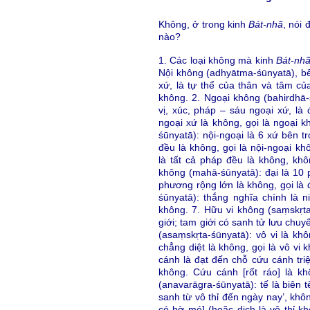
Không, ở trong kinh
Bát-nhã
, nói 
nào?
1. Các loại không mà kinh
Bát-nh
Nội không (adhyātma-śūnyatā), bên 
xứ, là tự thể của thân và tâm củ
không. 2. Ngoại không (bahirdhā-
vị, xúc, pháp – sáu ngoại xứ, là 
ngoại xứ là không, gọi là ngoại 
śūnyatā): nội-ngoại là 6 xứ bên t
đều là không, gọi là nội-ngoại k
là tất cả pháp đều là không, khô
không (mahā-śūnyatā): đại là 10
phương rộng lớn là không, gọi là
śūnyatā): thắng nghĩa chính là ni
không. 7. Hữu vi không (saṃskṛta-
giới; tam giới có sanh tử lưu chuy
(asaṃskṛta-śūnyatā): vô vi là khô
chẳng diệt là không, gọi là vô vi 
cánh là đạt đến chỗ cứu cánh tri
không. Cứu cánh [rốt ráo] là kh
(anavarāgra-śūnyatā): tế là biên t
sanh từ vô thỉ đến ngày nay’, khô
có bờ mé] (hoặc dịch là vô thỉ 