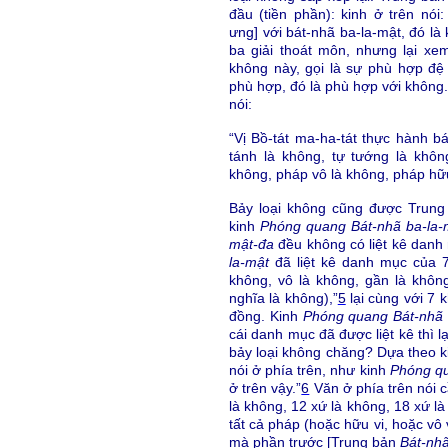
đầu (tiền phần): kinh ở trên nói
ưng] với bát-nhã ba-la-mật, đó là
ba giải thoát môn, nhưng lại xe
không này, gọi là sự phù hợp đệ 
phù hợp, đó là phù hợp với không.
nói:
“Vị Bồ-tát ma-ha-tát thực hành bá
tánh là không, tự tướng là khô
không, pháp vô là không, pháp hữ
Bảy loại không cũng được Trun
kinh
Phóng quang Bát-nhã ba-la-
mật-đa
đều không có liệt kê danh
la-mật
đã liệt kê danh mục của 7
không, vô là không, gần là không
nghĩa là không),”
5
lại cùng với 7
đồng. Kinh
Phóng quang Bát-nhã 
cái danh mục đã được liệt kê thì lạ
bảy loại không chăng? Dựa theo ki
nói ở phía trên, như kinh
Phóng q
ở trên vậy.”
6
Văn ở phía trên nói c
là không, 12 xứ là không, 18 xứ l
tất cả pháp (hoặc hữu vi, hoặc vô 
mà phần trước [Trung bản
Bát-nh