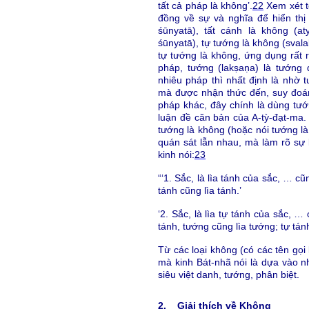
tất cả pháp là không’.
22
Xem xét t
đồng về sự và nghĩa để hiển thị 
śūnyatā), tất cánh là không (at
śūnyatā), tự tướng là không (svala
tự tướng là không, ứng dụng rất r
pháp, tướng (lakṣaṇa) là tướng
nhiêu pháp thì nhất định là nhờ 
mà được nhận thức đến, suy đoán
pháp khác, đây chính là dùng tướ
luận đề căn bản của A-tỳ-đạt-ma
tướng là không (hoặc nói tướng là
quán sát lẫn nhau, mà làm rõ sự
kinh nói:
23
“‘1. Sắc, là lìa tánh của sắc, … 
tánh cũng lìa tánh.’
‘2. Sắc, là lìa tự tánh của sắc, 
tánh, tướng cũng lìa tướng; tự tánh
Từ các loại không (có các tên gọi kh
mà kinh Bát-nhã nói là dựa vào n
siêu việt danh, tướng, phân biệt.
2. Giải thích về Không