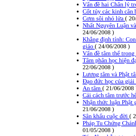
Vấn đề hai Chân lý t
Cốt tủy các kinh căn
Cơm sôi nhỏ lửa
( 20
Nhất Nguyên Luận và
24/06/2008 )
Khẳng định tính: Con
giáo
( 24/06/2008 )
Vấn đề tâm thể trong
Tâm phân học hiện đạ
22/06/2008 )
Lương tâm và Phật 
Đạo đức học của giải
An tâm
( 21/06/2008 
Cải cách tâm trước h
Nhận thức luận Phật 
21/06/2008 )
Sân khấu cuộc đời
( 
Pháp Tu Chứng Chán
01/05/2008 )