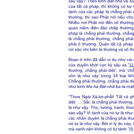
sau vậy? Theo kinh
Bát-nhã
và lu
của tất cả pháp, thì không có sự
tánh của các pháp là chẳng phải v
thường, thì sao Phật nói nếu cho 
Nhiều nơi Phật nói đến vô thường,
quan niệm điên đảo chấp thường
pháp là chẳng phải thường, chẳng
là chẳng phải thường, chẳng phải
phải ô thường. Quán tất cả pháp 
rơi vào nhị biên là thường và vô 
Đoạn ở trên đã dẫn ví dụ như cái đè
của duyên khởi cực kỳ sâu xa.”
11
thường, chẳng phải diệt’, mà ‘ch
vôn là như vậy’ trong 18 loại kh
Chẳng phải thường, chẳng phải diệ
như kinh
Ma-ha Bát-nhã ba-la-mật
“Thưa Ngài Xá-lợi-phất! Tất cả p
diệt. … Sắc là chẳng phải thường,
là như vậy. Thọ, tưởng, hành, thứ
sao vậy? Vì tánh của nó tự là như
các nhân duyên là chẳng phải thư
nó tự là như vậy. Bởi vì lý do này
mà sanh nên không có tự tánh.”
(f)