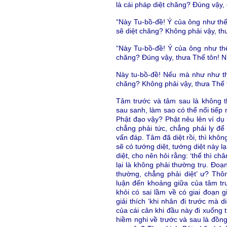
là cái pháp diệt chăng? Đúng vậy, 
“Này Tu-bồ-đề! Ý của ông như thế
sẽ diệt chăng? Không phải vậy, th
“Này Tu-bồ-đề! Ý của ông như th
chăng? Đúng vậy, thưa Thế tôn! Nh
Này tu-bồ-đề! Nếu mà như như thế
chăng? Không phải vậy, thưa Thế 
Tâm trước và tâm sau là không thể
sau sanh, làm sao có thể nối tiếp
Phật đạo vậy? Phật nêu lên ví dụ 
chẳng phải tức, chẳng phải ly để
vấn đáp. Tâm đã diệt rồi, thì không
sẽ có tướng diệt, tướng diệt này lạ
diệt, cho nên hỏi rằng: ‘thế thì c
lại là không phải thường trụ. Đoạ
thường, chẳng phải diệt’ ư? Th
luận đến khoảng giữa của tâm tr
khỏi có sai lầm về có giai đoạn 
giải thích ‘khi nhân đi trước mà d
của cái cân khi đầu này đi xuống th
hiềm nghi về trước và sau là đồng