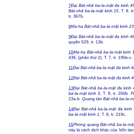
7
Đại Bát-nhã ba-la-mật đa kinh 4
Bát-nhã ba-la-mật kinh 15
, T. 8, 
tr. 367b.
8
Ma-ha Bát-nhã ba-la-mật kinh 23
9
Đại Bát-nhã ba-la-mật đa kinh 4
quyển 529, tr. 13b.
10
Ma-ha Bát-nhã ba-la-mật kinh 
436
, (phần thứ 2), T. 7, tr. 195b-c.
11
Đại Bát-nhã ba-la-mật đa kinh 
12
Đại Bát-nhã ba-la-mật đa kinh 
13
Đại Bát-nhã ba-la-mật đa kinh 
ba-la-mật kinh 5
, T. 8, tr. 250b.
P
23a-b.
Quang tán Bát-nhã ba-la-m
14
Đại Bát-nhã ba-la-mật đa kinh
ba-la-mật kinh 1
, T. 8, tr. 219c.
15
Phóng quang Bát-nhã ba-la-mật
này là cách dịch khác của ‘bổn tán