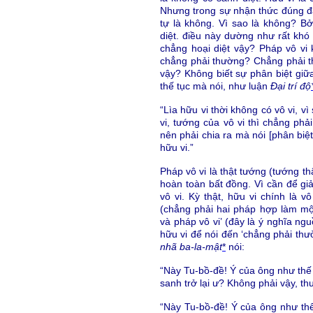
Nhưng trong sự nhận thức đúng đắn
tự là không. Vì sao là không? Bở
diệt. điều này dường như rất khó
chẳng hoại diệt vậy? Pháp vô vi k
chẳng phải thường? Chẳng phải thư
vậy? Không biết sự phân biệt giữa
thế tục mà nói, như luận
Đại trí độ
“Lìa hữu vi thời không có vô vi, v
vi, tướng của vô vi thì chẳng phả
nên phải chia ra mà nói [phân biệ
hữu vi.”
Pháp vô vi là thật tướng (tướng th
hoàn toàn bất đồng. Vì cần để giả
vô vi. Kỳ thật, hữu vi chính là v
(chẳng phải hai pháp hợp làm một
và pháp vô vi’ (đây là ý nghĩa ng
hữu vi để nói đến ‘chẳng phải thư
nhã ba-la-mật
*
nói:
“Này Tu-bồ-đề! Ý của ông như thế
sanh trở lại ư? Không phải vậy, th
“Này Tu-bồ-đề! Ý của ông như th