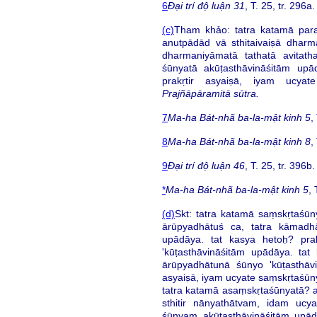
6
Đại trí độ luận 31
, T. 25, tr. 296a.
(c)
Tham khảo: tatra katamā par
anutpādād vā sthitaivaiṣā dhar
dharmaniyāmatā tathatā avitath
śūnyatā akūṭasthāvināśitām upā
prakṛtir asyaiṣā, iyam ucya
Prajñāpāramitā sūtra.
7
Ma-ha Bát-nhã ba-la-mật kinh 5
,
8
Ma-ha Bát-nhã ba-la-mật kinh 8
,
9
Đại trí độ luận 46
, T. 25, tr. 396b.
*
Ma-ha Bát-nhã ba-la-mật kinh 5
, 
(d)
Skt: tatra katamā saṃskṛtaśū
ārūpyadhātuś ca, tatra kāmadh
upādāya. tat kasya hetoḥ? prak
'kūṭasthāvināśitām upādāya. tat
ārūpyadhātunā śūnyo 'kūṭasthāv
asyaiṣā, iyam ucyate saṃskṛtaśūn
tatra katamā asaṃskṛtaśūnyatā? 
sthitir nānyathātvam, idam ucy
śūnyam akūṭasthāvināśitām upādā