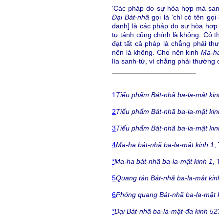
‘Các pháp do sự hòa hợp mà sanh
Đại Bát-nhã
gọi là ‘chỉ có tên gọi
danh] là các pháp do sự hòa hợp
tự tánh cũng chính là không. Có t
đạt tất cả pháp là chẳng phải thư
nên là không. Cho nên kinh
Ma-ha
lìa sanh-tử, vì chẳng phải thường 
1
Tiểu phẩm Bát-nhã ba-la-mật kin
2
Tiểu phẩm Bát-nhã ba-la-mật kin
3
Tiểu phẩm Bát-nhã ba-la-mật kin
4
Ma-ha bát-nhã ba-la-mật kinh 1
,
*
Ma-ha bát-nhã ba-la-mật kinh 1
, 
5
Quang tán Bát-nhã ba-la-mật kin
6
Phóng quang Bát-nhã ba-la-mật 
*
Đại Bát-nhã ba-la-mật-đa kinh 52