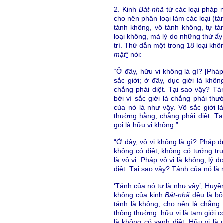
2. Kinh
Bát-nhã
từ các loại pháp 
cho nên phân loại làm các loại (tá
tánh không, vô tánh không, tự tá
loại không, mà lý do những thứ ấy 
trí. Thử dẫn một trong 18 loại khô
mật
*
nói:
“Ở đây, hữu vi không là gì? [Pháp]
sắc giới; ở đây, dục giới là khôn
chẳng phải diệt. Tại sao vậy? Tán
bởi vì sắc giới là chẳng phải th
của nó là như vậy. Vô sắc giới là
thường hằng, chẳng phải diệt. T
gọi là hữu vi không.”
“Ở đây, vô vi không là gì? Pháp đ
không có diệt, không có tướng trụ
là vô vi. Pháp vô vi là không, lý 
diệt. Tại sao vậy? Tánh của nó là 
‘Tánh của nó tự là như vậy’, Huyền 
không của kinh
Bát-nhã
đều là bổ
tánh là không, cho nên là chẳng 
thông thường: hữu vi là tam giới c
là không có sanh diệt. Hữu vi là 