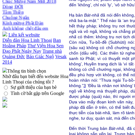
Thiền dành cho Người bận rộn
đến ‘không’, chỉ nói ‘ly’, ‘vô sở hữu
Tâm Thiền
Chuông Ngân
Hạ bản
Bát-nhã
đã nói đến không,
Kính mừng Phật Đản
nhã ba-la-mật.” Thế nào là ‘an tr
Anh không chết đâu em
hết thảy pháp; không trụ nơi thườ
Kiếp này
ngã và vô ngã, không và chẳng p
Liên kết website
nhã
có thêm: không trụ nơi tịch diệ
Diễn đàn Hoa Linh Thoại
Ban
Còn nữa, Tu-bồ-đề (Subhūti) nói
Hoằng Pháp
Thư Viện Hoa Sen
(sâu xa) không có chỗ chướng ng
Đạo Phật Ngày Nay
Trang nhà
chốn (dấu vết). Các thiên tử nghe
Quảng Đức
Báo Giác Ngộ
Vesak
sanh từ Phật; vì có thuyết một p
2014
không’, Huyền trang dịch là ‘vì tấ
không có chỗ chướng ngại, không
Thông tin bình chọn
đều phù hợp với không, có thể nó
Nhờ đâu bạn biết đến website Hoa
hoàn nhân nói: “Thưa ngài Tu-bồ-
Linh Thoại của chúng tôi ?
không.”
3
‘Đều là nhân nơi không’ 
Sự giới thiệu của bạn bè
ngộ về không mà thuyết pháp, d
Tình cờ bắt gặp trên Google
được pháp (quả) nào, thì người 
Dựa vào mấy đoạn kinh văn này, 
pháp đã dẫn ở trên, có thể biết
thực tiễn của bát-nhã, làm rõ tán
nghe, tư duy, quán sát, mà đến ch
Đến thời Trung bản
Bát-nhã
, đã 
loại không sắp xếp lại. Trung bả