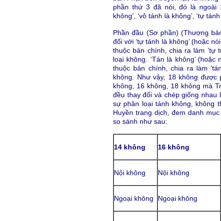
phần thứ 3 đã nói, đó là ngoài 
không’, ‘vô tánh là không’, ‘tự tánh
Phần đầu (Sơ phần) (Thượng b
đối với ‘tự tánh là không’ (hoặc n
thuộc bản chính, chia ra làm ‘tự 
loại không. ‘Tán là không’ (hoặc 
thuộc bản chính, chia ra làm ‘tán
không. Như vậy, 18 không được ph
không, 16 không, 18 không mà T
đều thay đổi và chép giống nhau l
sự phân loại tánh không, không 
Huyền trang dịch, đem danh mục
so sánh như sau:
14 không
16 không
Nội không
Nội không
Ngoại không
Ngoại không