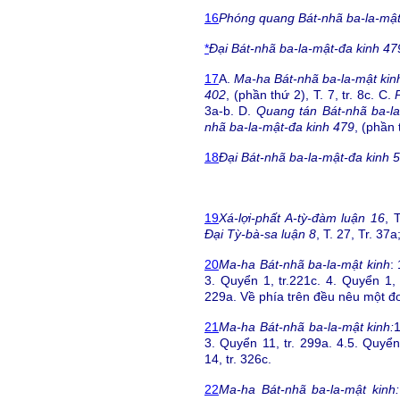
16
Phóng quang Bát-nhã ba-la-mật
*
Đại Bát-nhã ba-la-mật-đa kinh 47
17
A.
Ma-ha Bát-nhã ba-la-mật kin
402
, (phần thứ 2), T. 7, tr. 8c. C.
3a-b. D.
Quang tán Bát-nhã ba-la
nhã ba-la-mật-đa kinh 479
, (phần 
18
Đại Bát-nhã ba-la-mật-đa kinh 
19
Xá-lợi-phất A-tỳ-đàm luận 16
, 
Đại Tỳ-bà-sa luận 8
, T. 27, Tr. 37
20
Ma-ha Bát-nhã ba-la-mật kinh
:
3. Quyển 1, tr.221c. 4. Quyển 1, 
229a. Về phía trên đều nêu một đo
21
Ma-ha Bát-nhã ba-la-mật kinh:
1
3. Quyển 11, tr. 299a. 4.5. Quyển
14, tr. 326c.
22
Ma-ha Bát-nhã ba-la-mật kinh: