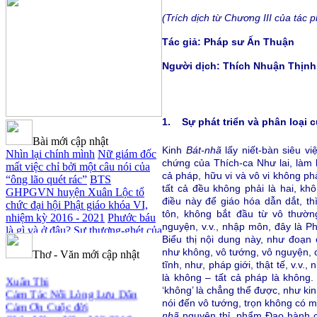
(Trích dịch từ Chương III của tác
Tác giả: Pháp sư Ấn Thuận
Người dịch: Thích Nhuận Thịnh
1. Sự phát triển và phân loại 
Bài mới cập nhật
Kinh
Bát-nhã
lấy niết-bàn siêu vi
Nhìn lại chính mình
Nữ giám đốc
chứng của Thích-ca Như lai, làm 
mất việc chỉ bởi một câu nói của
cả pháp, hữu vi và vô vi không phả
“ông lão quét rác”
BTS
tất cả đều không phải là hai, khô
GHPGVN huyện Xuân Lộc tổ
điều này để giáo hóa dẫn dắt, t
chức đại hội Phật giáo khóa VI,
tôn, không bắt đầu từ vô thườn
nhiệm kỳ 2016 - 2021
Phước báu
nguyện, v.v., nhập môn, đây là P
là gì và ở đâu?
Sự thương-ghét của
Biểu thị nội dung này, như đoạn 
con người
Mối lo của con người
như không, vô tướng, vô nguyện, c
Thơ - Văn mới cập nhật
Cải đạo: Nguyên nhân & giải pháp
tĩnh, như, pháp giới, thật tế, v.v
Xuân Thi
Nỗi lòng của các bệnh nhân nghèo
là không – tất cả pháp là không.
Cảm Tác Nỗi Lòng Lưu Dân
An Giang: Tịnh thất Quy Nguyên
‘không’ là chẳng thể được, như ki
Cảm Ơn Cuộc đời
phát quà từ thiện tại xã Cư Yang
nói đến vô tướng, trọn không có m
Chúc Mừng Năm Mới 2018
Tịnh xá Ngọc Đăng khai giảng
nhã
nguyên thỉ, phẩm Đạo hành 
Dòng ĐỜI