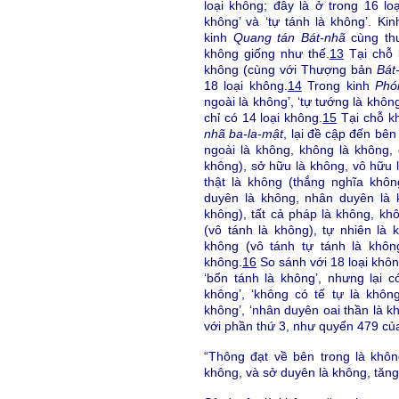
loại không; đây là ở trong 16 l
không’ và ‘tự tánh là không’. Ki
kinh
Quang tán Bát-nhã
cùng th
không giống như thế.
13
Tại chỗ k
không (cùng với Thượng bản
Bát
18 loại không.
14
Trong kinh
Phó
ngoài là không’, ‘tự tướng là không’
chỉ có 14 loại không.
15
Tại chỗ kh
nhã ba-la-mật
, lại đề cập đến bên
ngoài là không, không là không,
không), sở hữu là không, vô hữu l
thật là không (thắng nghĩa khô
duyên là không, nhân duyên là 
không), tất cả pháp là không, kh
(vô tánh là không), tự nhiên là 
không (vô tánh tự tánh là khôn
không.
16
So sánh với 18 loại không,
‘bổn tánh là không’, nhưng lại c
không’, ‘không có tế tự là khôn
không’, ‘nhân duyên oai thần là k
với phần thứ 3, như quyển 479 củ
“Thông đạt về bên trong là khôn
không, và sở duyên là không, tăng t