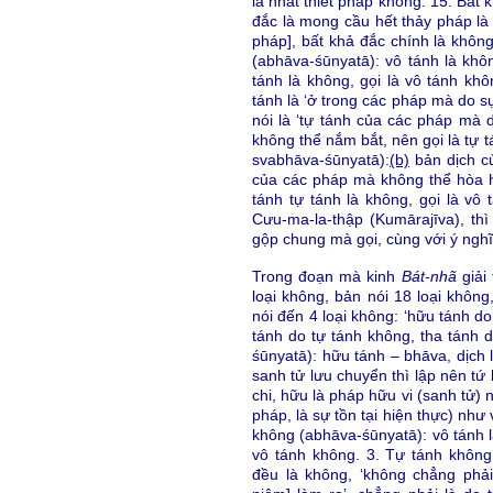
là nhất thiết pháp không. 15. Bất
đắc là mong cầu hết thảy pháp l
pháp], bất khả đắc chính là không
(abhāva-śūnyatā): vô tánh là kh
tánh là không, gọi là vô tánh kh
tánh là ‘ở trong các pháp mà do s
nói là ‘tự tánh của các pháp mà 
không thể nắm bắt, nên gọi là tự 
svabhāva-śūnyatā):
(b)
bản dịch củ
của các pháp mà không thể hòa 
tánh tự tánh là không, gọi là vô
Cưu-ma-la-thập (Kumārajīva), th
gộp chung mà gọi, cùng với ý ngh
Trong đoạn mà kinh
Bát-nhã
giải 
loại không, bản nói 18 loại không
nói đến 4 loại không: ‘hữu tánh d
tánh do tự tánh không, tha tánh 
śūnyatā): hữu tánh – bhāva, dịch l
sanh tử lưu chuyển thì lập nên tứ
chi, hữu là pháp hữu vi (sanh tử) 
pháp, là sự tồn tại hiện thực) như
không (abhāva-śūnyatā): vô tánh l
vô tánh không. 3. Tự tánh không
đều là không, ‘không chẳng phải