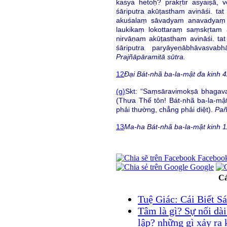
kasya hetoḥ? prakṛtir asyaiṣā,
śāriputra akūṭastham avināśi. ta
akuśalaṃ sāvadyam anavadyaṃ 
laukikaṃ lokottaraṃ saṃskṛta
nirvāṇam akūṭastham avināśi. ta
śāriputra paryāyeṇābhāvasva
Prajñāpāramitā sūtra.
12
Đại Bát-nhã ba-la-mật đa kinh 4
(g)
Skt: “Saṃsāravimokṣā bhagava
(Thưa Thế tôn! Bát-nhã ba-la-mật 
phải thường, chẳng phải diệt).
Pañ
13
Ma-ha Bát-nhã ba-la-mật kinh 1
Faceboo
Google
Cá
Tuệ Giác: Cái Biết S
Tâm là gì? Sự nối dài
lập? những gì xảy ra 