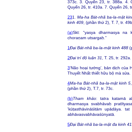
373c. 3. Quyển 23, tr. 388a. 4. 
Quyển 26, tr. 410a. 7. Quyển 26, t
23
1.
Ma-ha Bát-nhã ba-la-mật kin
kinh 409
, (phần thứ 2), T. 7, tr. 49b
(a)
Skt: “yasya dharmasya na k
choraṇam utsargaḥ.”
1
Đại Bát-nhã ba-la-mật kinh 488
(
2
Đại trí độ luận 31
, T. 25, tr. 292a.
3
‘Não hoại tướng’, bản dịch của 
Thuyết Nhất thiết hữu bộ mà sửa.
4
Ma-ha Bát-nhã ba-la-mật kinh 5
(phần thứ 2), T.7, tr. 73c.
(b)
Tham khảo
: tatra katamā a
dharmasya svabhāvaḥ pratītya
'kūṭasthāvināśitām upādāya. tat
abhāvasvabhāvaśūnyatā.
5
Đại Bát-nhã ba-la-mật đa kinh 41