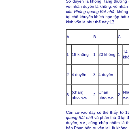
Sở duyên là không, tăng thượng 
với nhân duyên là không, vô nhân 
của
Phóng quang Bát-nhã
, không
tại chỗ khuyến khích học tập bát-
kinh vốn là như thế này:
17
A
B
C
14
1
18 không
1
20 không
1
kh
2
4 duyên
3
4 duyên
(chân)
Chân
Nh
3
2
2
như, v.v.
như, v.v.
v.v.
Căn cứ vào đây có thể thấy, từ 1
quang Bát-nhã
và phần thứ 3 lại 
duyên, v.v., cũng chép nhầm là t
bản Phạn bổn truyền lại, là không 