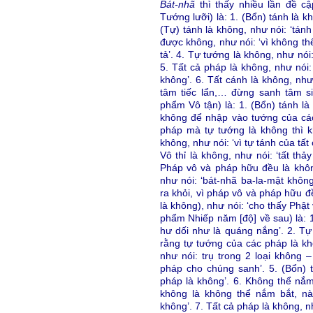
Bát-nhã
thì thấy nhiều lần đề 
Tướng lưỡi) là: 1. (Bổn) tánh là k
(Tự) tánh là không, như nói: ‘tán
được không, như nói: ‘vì không th
tả’. 4. Tự tướng là không, như nói
5. Tất cả pháp là không, như nói:
không’. 6. Tất cánh là không, như
tâm tiếc lẩn,… đừng sanh tâm si
phẩm Vô tận) là: 1. (Bổn) tánh là
không để nhập vào tướng của các 
pháp mà tự tướng là không thì k
không, như nói: ‘vì tự tánh của tất
Vô thỉ là không, như nói: ‘tất thảy
Pháp vô và pháp hữu đều là không
như nói: ‘bát-nhã ba-la-mật khôn
ra khỏi, vì pháp vô và pháp hữu đề
là không), như nói: ‘cho thấy Phật
phẩm Nhiếp năm [độ] về sau) là: 1
hư dối như là quáng nắng’. 2. Tự
rằng tự tướng của các pháp là khô
như nói: trụ trong 2 loại không –
pháp cho chúng sanh’. 5. (Bổn) t
pháp là không’. 6. Không thể nắm
không là không thể nắm bắt, nà
không’. 7. Tất cả pháp là không, 