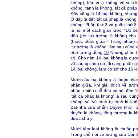
không), hữu vi là không, vô vi là k
không, tánh là không, tất cả pháp
Đây cũng là 14 loại không, nhưng
Ở đây là đặt ‘tất cả pháp là không’
không. Phần thứ 2 và phần thứ 3
là nói một cách giản lược: “Do b
đến (do tự) tướng là không cho
(thuộc phần giữa – Trung phần) 
‘tự tướng là không’ làm sau cùng 
nhã
tương đồng.
10
Nhưng phần t
có. Cho nên 14 loại không là đượ
về sau bị chép dời đi sang phần g
14 loại không, làm cơ sở cho 16 lo
Mười sáu loại không là thuộc phầ
phần giữa, khi giải thích về tướ
phần, nhiều chỗ đều có nói đến 16
‘tất cả pháp là không’ là sau cùn
không’ và ‘vô tánh tự tánh là khô
Bát-nhã của phẩm Duyên khởi, từ 
duyên là không, tăng thượng là khô
được chú ý.
Mười tám loại không là thuộc p
Trong chỗ nói về tướng của Đại t