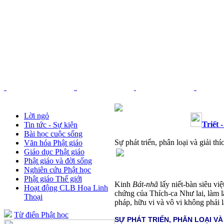
Trang chủ
Nhạc Phật giáo
Pháp âm
Thơ - Văn
Lời ngỏ
Triết 
Tin tức - Sự kiện
Bài học cuộc sống
Sự phát triển, phân loại và giải t
Văn hóa Phật giáo
Giáo dục Phật giáo
Phật giáo và đời sống
Nghiên cứu Phật học
Phật giáo Thế giới
Kinh
Bát-nhã
lấy niết-bàn siêu việ
Hoạt động CLB Hoa Linh
chứng của Thích-ca Như lai, làm l
Thoại
pháp, hữu vi và vô vi không phải l
Từ điển Phật học
SỰ PHÁT TRIỂN, PHÂN LOẠI VÀ