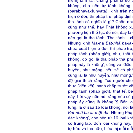
niệm] làm ra’, chẳng phải là do t
không, cho nên tự tánh không l
(parabhāva-śūnyatā): kinh trên n
hiện ở đời, thì pháp trụ, pháp địn
tha tánh có nghĩa là gì? Chân như,
cũng như thế, hay Phật không xu
phương tiện thế tục để nói, đây l
nên gọi là tha tánh. Tha tánh – c
Nhưng kinh
Ma-ha Bát-nhã ba-la
chưa xuất hiện ở đời, thì pháp tr
pháp tánh (pháp giới), như, thậ
không, đó gọi là tha pháp tha p
pháp này là không’, cùng với điề
huyễn, như mộng; nếu sẽ có pháp
cũng lại là như huyễn, như mộng,
độ
giải thích rằng: “có người ch
thức [kiến kết], sanh chấp trước v
pháp tánh (pháp giới), thật tế, 
này, bởi vậy nên nói rằng nếu có 
pháp ấy cũng là không.”
9
Bốn lo
tụng, là ở sau 16 loại không, nói 
Bát-nhã ba-la-mật-đa
. Nhưng Phạn
đắc không’, cho nên từ 16 loại kh
có trùng lặp. Bốn loại không này,
tự hữu và tha hữu, biểu thị mỗi mỗi