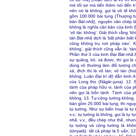
mé tối sơ mà tiến thêm nói đến tr
nên nó là không, gọi là vô tế k
gồm 100.000 bài tụng (Thượng 
bản
Bát-nhã
), nguyên văn chép là
không là nghĩa căn bản của kinh
‘vô tác không’. Giải thích rằng ‘k
tán Bát-nhã
dịch là ‘bất phân biệt
cũng không trụ nơi pháp nào’. 
không’, giải thích cũng vẫn là: ‘tá
Phần thứ 3 của kinh
Đại Bát-nhã 
sự quăng, bỏ, xả được, thì gọi là 
dùng vô thường làm đối tượng c
xả, đích thị là vô tán; vô tán (ho
không. Luận
Đại trí độ
dẫn kinh
A
của Long thọ (Nāgār-juna). 12. B
tánh của pháp hữu vi, tánh của ph
nên gọi là bổn tánh. Tánh của ph
không. 13. Tự-cộng tướng không,
bản gồm 25.000 bài tụng, thì nguy
tự tướng. Như sự biến hoại là tự
v.v.; tự tướng là không, gọi là tự
nhã
, v.v., đều chép như thế, nhưn
tự tướng và cộng tướng là khôn
śūnyatā): tất cả pháp là 5 uẩn, 12 