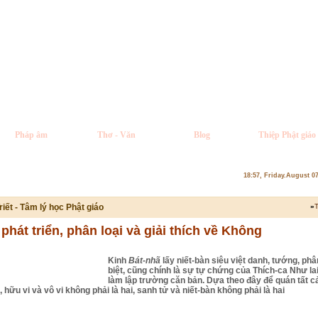
Pháp âm
Thơ - Văn
Blog
Thiệp Phật giáo
18:57, Friday.August 0
riết - Tâm lý học Phật giáo
»
T
phát triển, phân loại và giải thích về Không
Kinh
Bát-nhã
lấy niết-bàn siêu việt danh, tướng, phâ
biệt, cũng chính là sự tự chứng của Thích-ca Như lai
làm lập trường căn bản. Dựa theo đây để quán tất c
 hữu vi và vô vi không phải là hai, sanh tử và niết-bàn không phải là hai