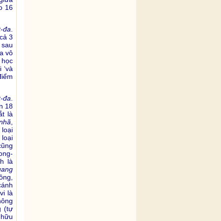
o 16
t-đa
.
(cả 3
 sau
ủa vô
 học
 ‘và
 điểm
t-đa
.
n 18
t là
nhã
,
 loại
loại
ũng
rong-
h là
uang
hông,
cánh
i là
hông
 (tự
 hữu