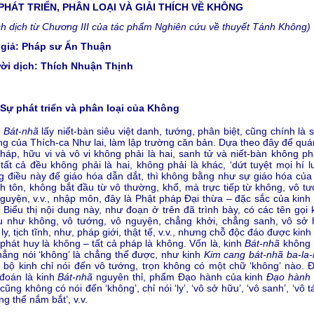
PHÁT TRIỂN, PHÂN LOẠI VÀ GIẢI THÍCH VỀ KHÔNG
ch dịch từ Chương III của tác phẩm Nghiên cứu về thuyết Tánh Không)
 giả: Pháp sư Ấn Thuận
ời dịch: Thích Nhuận Thịnh
Sự phát triển và phân loại của Không
h
Bát-nhã
lấy niết-bàn siêu việt danh, tướng, phân biệt, cũng chính là 
g của Thích-ca Như lai, làm lập trường căn bản. Dựa theo đây để quán
háp, hữu vi và vô vi không phải là hai, sanh tử và niết-bàn không phả
 tất cả đều không phải là hai, không phải là khác, ‘dứt tuyệt mọi hí l
 điều này để giáo hóa dẫn dắt, thì không bằng như sự giáo hóa của
h tôn, không bắt đầu từ vô thường, khổ, mà trực tiếp từ không, vô tư
guyện, v.v., nhập môn, đây là Phật pháp Đại thừa – đặc sắc của kinh
. Biểu thị nội dung này, như đoạn ở trên đã trình bày, có các tên gọi
u như không, vô tướng, vô nguyện, chẳng khởi, chẳng sanh, vô sở 
 ly, tịch tĩnh, như, pháp giới, thật tế, v.v., nhưng chỗ độc đáo được kinh
phát huy là không – tất cả pháp là không. Vốn là, kinh
Bát-nhã
không 
hẳng nói ‘không’ là chẳng thể được, như kinh
Kim cang bát-nhã ba-la
 bộ kinh chỉ nói đến vô tướng, trọn không có một chữ ‘không’ nào. 
đoán là kinh
Bát-nhã
nguyên thỉ, phẩm Đạo hành của kinh
Đạo hành 
cũng không có nói đến ‘không’, chỉ nói ‘ly’, ‘vô sở hữu’, ‘vô sanh’, ‘vô t
ng thể nắm bắt’, v.v.