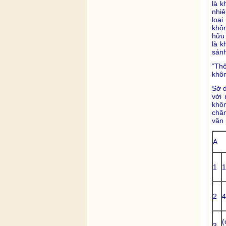
là k
nhiê
loại
khôn
hữu 
là k
sánh
“Thô
khôn
Sở d
với
khô
chăn
văn 
A
1
1
2
4
(
3