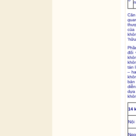
n
Căn 
qua
thượ
của 
khôn
‘hữu
Phầ
đối 
khôn
khôn
tán 
– ha
khô
bản
diễn
dựa 
khôn
14 
Nội
Ngo