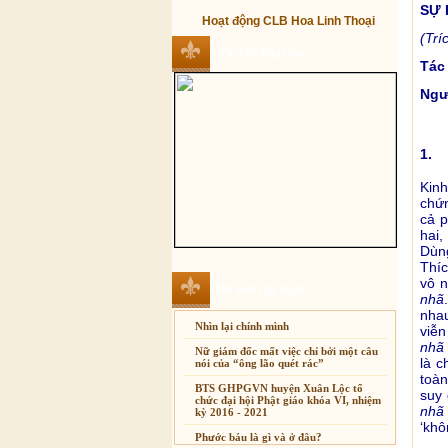
SỰ 
Hoạt động CLB Hoa Linh Thoại
(Trí
Từ điển Phật học
Tác
Ngư
1. 
Kin
chứn
cả p
hai,
Dùng
Thíc
vô n
Bài mới cập nhật
nhã
nha
Nhìn lại chính mình
viễn
nhã
Nữ giám đốc mất việc chỉ bởi một câu
là c
nói của “ông lão quét rác”
toàn
BTS GHPGVN huyện Xuân Lộc tổ
suy 
chức đại hội Phật giáo khóa VI, nhiệm
nhã
kỳ 2016 - 2021
‘khô
Phước báu là gì và ở đâu?