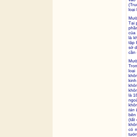
(Tru
loại
Mười
Tại 
phần
của 
là k
tập 
sở d
cần 
Mười
Tron
loại
khôn
kin
khôn
khô
là 1
ngoà
khôn
tán 
bên 
(tất
khôn
có n
tướn