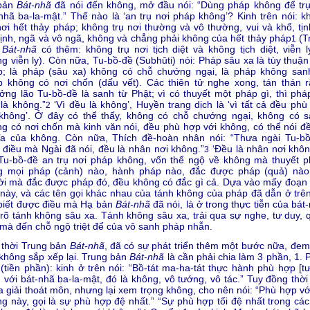
bản
Bát-nhã
đã nói đến không, mở đầu nói: “Dùng pháp không để trụ
nhã ba-la-mật.” Thế nào là ‘an trụ nơi pháp không’? Kinh trên nói: k
nơi hết thảy pháp; không trụ nơi thường và vô thường, vui và khổ, tịn
tịnh, ngã và vô ngã, không và chẳng phải không của hết thảy pháp
(T
1
n
Bát-nhã
có thêm: không trụ nơi tịch diệt và không tịch diệt, viễn l
g viễn ly). Còn nữa, Tu-bồ-đề (Subhūti) nói: Pháp sâu xa là tùy thuận
p; là pháp (sâu xa) không có chỗ chướng ngại, là pháp không sanh
 không có nơi chốn (dấu vết). Các thiên tử nghe xong, tán thán r
ởng lão Tu-bồ-đề là sanh từ Phật; vì có thuyết một pháp gì, thì phá
là không.”
‘Vì đều là không’, Huyền trang dịch là ‘vì tất cả đều phù
2
 không’. Ở đây có thể thấy, không có chỗ chướng ngại, không có s
g có nơi chốn mà kinh văn nói, đều phù hợp với không, có thể nói đề
ĩa của không. Còn nữa, Thích đề-hoàn nhân nói: “Thưa ngài Tu-bồ
điều mà Ngài đã nói, đều là nhân nơi không.”
‘Đều là nhân nơi không
3
Tu-bồ-đề an trụ nơi pháp không, vốn thể ngộ về không mà thuyết p
g mọi pháp (cảnh) nào, hành pháp nào, đắc được pháp (quả) nào,
i mà đắc được pháp đó, đều không có đắc gì cả. Dựa vào mấy đoạn 
này, và các tên gọi khác nhau của tánh không của pháp đã dẫn ở trên
biết được điều mà Hạ bản
Bát-nhã
đã nói, là ở trong thực tiễn của bát
rõ tánh không sâu xa. Tánh không sâu xa, trải qua sự nghe, tư duy, 
 mà đến chỗ ngộ triệt để của vô sanh pháp nhẫn.
 thời Trung bản
Bát-nhã
, đã có sự phát triển thêm một bước nữa, đem
 không sắp xếp lại. Trung bản
Bát-nhã
là cần phải chia làm 3 phần, 1. 
(tiền phần): kinh ở trên nói: “Bồ-tát ma-ha-tát thực hành phù hợp [t
 với bát-nhã ba-la-mật, đó là không, vô tướng, vô tác.” Tuy đồng thời
a giải thoát môn, nhưng lại xem trọng không, cho nên nói: “Phù hợp vớ
g này, gọi là sự phù hợp đệ nhất.” “Sự phù hợp tối đệ nhất trong các 