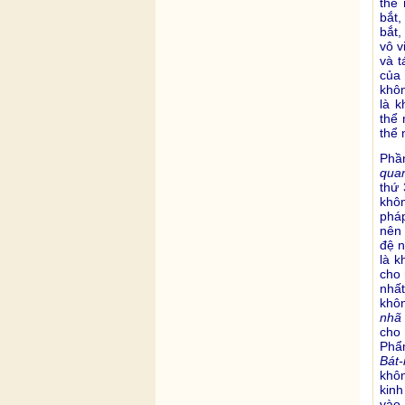
thể
bắt,
bắt,
vô v
và t
của 
khôn
là 
thể 
thể 
Phầ
qua
thứ 
khôn
pháp
nên 
đệ n
là k
cho 
nhất
khôn
nhã
cho
Phẩm
Bát-
khô
kin
vào 