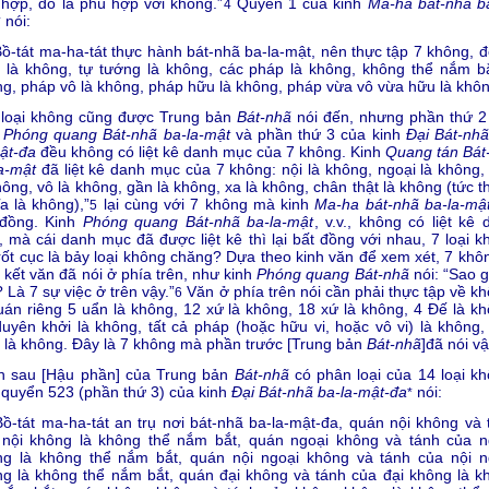
hợp, đó là phù hợp với không.”
Quyển 1 của kinh
Ma-ha bát-nhã ba
4
nói:
*
Bồ-tát ma-ha-tát thực hành bát-nhã ba-la-mật, nên thực tập 7 không, đ
 là không, tự tướng là không, các pháp là không, không thể nắm bắ
g, pháp vô là không, pháp hữu là không, pháp vừa vô vừa hữu là khôn
 loại không cũng được Trung bản
Bát-nhã
nói đến, nhưng phần thứ 2
h
Phóng quang Bát-nhã ba-la-mật
và phần thứ 3 của kinh
Đại Bát-nhã
ật-đa
đều không có liệt kê danh mục của 7 không. Kinh
Quang tán
Bát
a-mật
đã liệt kê danh mục của 7 không: nội là không, ngoại là không,
hông, vô là không, gần là không, xa là không, chân thật là không (tức 
a là không),”
lại cùng với 7 không mà kinh
Ma-ha bát-nhã ba-la-mậ
5
 đồng. Kinh
Phóng quang Bát-nhã ba-la-mật
, v.v., không có liệt kê
 mà cái danh mục đã được liệt kê thì lại bất đồng với nhau, 7 loại k
rốt cục là bảy loại không chăng? Dựa theo kinh văn để xem xét, 7 khôn
 kết văn đã nói ở phía trên, như kinh
Phóng quang Bát-nhã
nói: “Sao g
 Là 7 sự việc ở trên vậy.”
Văn ở phía trên nói cần phải thực tập về kh
6
uán riêng 5 uẩn là không, 12 xứ là không, 18 xứ là không, 4 Đế là kh
uyên khởi là không, tất cả pháp (hoặc hữu vi, hoặc vô vi) là không,
 là không. Đây là 7 không mà phần trước [Trung bản
Bát-nhã
]đã nói vậ
n sau [Hậu phần] của Trung bản
Bát-nhã
có phân loại của 14 loại kh
quyển 523 (phần thứ 3) của kinh
Đại Bát-nhã ba-la-mật-đa
nói:
*
Bồ-tát ma-ha-tát an trụ nơi bát-nhã ba-la-mật-đa, quán nội không và 
 nội không là không thể nắm bắt, quán ngoại không và tánh của n
ng là không thể nắm bắt, quán nội ngoại không và tánh của nội n
g là không thể nắm bắt, quán đại không và tánh của đại không là k