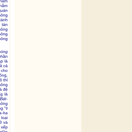
 nắm
 nắm
quán
hông
tánh
 tán
hông
hông
hông
hóng
phần
p là
t cả
 cho
ông,
ô thỉ
không
à đệ
g là
 Bát-
không
g.”
9
a-ha
loại
3 và
 xếp
giữa