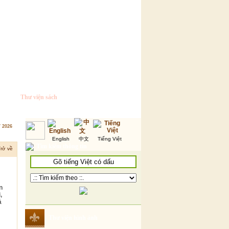
Thư viện sách
7 2026
English
中文
Tiếng Việt
Tìm kiếm thông tin
rở về
n
,
ả
Thư viện hình ảnh