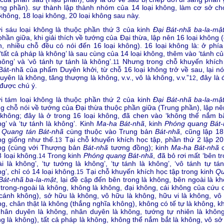
ng phần). sự thành lập thành nhóm của 14 loại không, làm cơ sở ch
 không, 18 loại không, 20 loại không sau này.
 sáu loại không là thuộc phần thứ 3 của kinh
Đại Bát-nhã ba-la-mậ
phần giữa, khi giải thích về tướng của Đại thừa, lập nên 16 loại không 
, nhiều chỗ đều có nói đến 16 loại không). 16 loại không là: ở phía
‘tất cả pháp là không’ là sau cùng của 14 loại không, thêm vào ‘tánh c
hông’ và ‘vô tánh tự tánh là không’.
Nhưng trong chỗ khuyến khích
11
Bát-nhã của phẩm Duyên khởi, từ chỗ 16 loại không trở về sau, lại nói
uyên là không, tăng thượng là không, v.v., vô là không, v.v.”
, đây là
12
được chú ý.
 tám loại không là thuộc phần thứ 2 của kinh
Đại Bát-nhã ba-la-mậ
g chỗ nói về tướng của Đại thừa thuộc phần giữa (Trung phần), lập nê
 không; đây là ở trong 16 loại không, đã chen vào ‘không thể nắm bắ
g’ và ‘tự tánh là không’. Kinh
Ma-ha Bát-nhã
, kinh
Phóng quang Bát-
h
Quang tán Bát-nhã
cùng thuộc vào Trung bản
Bát-nhã
, cũng lập 18
g giống như thế.
Tại chỗ khuyến khích học tập, phần thứ 2 lập 20 
13
ng (cùng với Thượng bản
Bát-nhã
tương đồng); kinh
Ma-ha Bát-nhã
c
8 loại không.
Trong kinh
Phóng quang Bát-nhã
, đã bỏ rơi mất ‘bên t
14
i là không’, ‘tự tướng là không’, ‘tự tánh là không’, ‘vô tánh tự tán
g’, chỉ có 14 loại không.
Tại chỗ khuyến khích học tập trong kinh
Q
15
Bát-nhã ba-la-mật
, lại đề cập đến bên trong là không, bên ngoài là k
trong-ngoài là không, không là không, đại không, cái không của cứu 
 cánh không), sở hữu là không, vô hữu là không, hữu vi là không, vô v
g, chân thật là không (thắng nghĩa không), không có tế tự là không, k
hân duyên là không, nhân duyên là không, tướng tự nhiên là không
g là không), tất cả pháp là không, không thể nắm bắt là không, vô sở