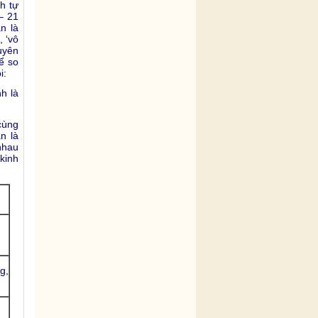
h tự
– 21
án là
, ‘vô
duyên
ể so
i:
h là
cùng
n là
nhau
kinh
g,