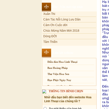
Hạ 
Sự thương-ghét của con người
bát-
Thơ - Văn mới cập nhật
Xuân Thi
trụ 
Mối lo của con người
bất 
Cảm Tác Nỗi Lòng Lưu Dân
Cải đạo: Nguyên nhân & giải pháp
bả
Cảm Ơn Cuộc đời
khôn
Nỗi lòng của các bệnh nhân nghèo
phá
Chúc Mừng Năm Mới 2018
An Giang: Tịnh thất Quy Nguyên
pháp
phát quà từ thiện tại xã Cư Yang
Dòng ĐỜI
“Trư
đều 
Tâm Thiền
Tịnh xá Ngọc Đăng khai giảng Thiền
dành cho Người bận rộn
với
Chuông Ngân
khôn
Kính mừng Phật Đản
ngh
Như 
Liên kết website
Anh không chết đâu em
nói 
Kiếp này
dùn
Diễn đàn Hoa Linh Thoại
ngườ
văn 
Ban Hoằng Pháp
thể 
Thư Viện Hoa Sen
làm 
sát,
Đạo Phật Ngày Nay
Đến
Trang nhà Quảng Đức
loại
THÔNG TIN BÌNH CHỌN
Báo Giác Ngộ
đầu 
Nhờ đâu bạn biết đến website Hoa
ưng]
Vesak 2014
Linh Thoại của chúng tôi ?
ra b
khôn
Sự giới thiệu của bạn bè