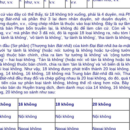
hư, v.v.
như, v.v.
v.v.
v.v.
cứ vào đây có thể thấy, từ 18 không trở xuống, phải là 4 duyên, mà
P
ng Bát-nhã
và phần thứ 3 lại đem nhân duyên, sở duyên duyên, 
ng duyên, v.v., cũng chép nhầm là thuộc vào loại không. Đây là sự lầm
tả bản Phạn bổn truyền lại, là không đủ để làm căn cứ. Còn về ‘v
g, v.v.’ mà phần thứ 3 đã nói, đó là ngoài 18 loại không ra, nêu tóm 
 tánh là không’, ‘vô tánh là không’, ‘tự tánh là không’, ‘tha tánh là không
n đầu (Sơ phần) (Thượng bản
Bát nhã
) của kinh
Đại Bát-nhã ba-la-mậ
với ‘tự tánh là không’ (hoặc nói: tướng là không hoặc tự-cộng tướn
g) thuộc bản chính, chia ra làm ‘tự tướng là không’ và ‘cộng tướn
g’ – hai loại không. ‘Tán là không’ (hoặc nói: vô tán là không hoặc t
là không) thuộc bản chính, chia ra làm ‘tán là không’ và ‘vô biến dị là k
i loại không. Như vậy, 18 không được phát triển thành 20 loại không.
ng, 14 không, 16 không, 18 không mà Trung bản
Bát-nhã
đã nói, Th
Bát-nhã
đều thay đổi và chép giống nhau là 20 loại không, do đó, quá 
 tiến của sự phân loại tánh không, không thể rõ ràng hơn nữa. Bây 
vào bản do Huyền trang dịch, đem danh mục của 14 không, 16 không
g, 20 không so sánh như sau:
không
16 không
18 không
20 không
 không
Nội không
Nội không
Nội không
ại không
Ngoại không
Ngoại không
Ngoại không