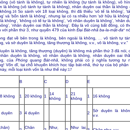
hông (vô tánh là không), tự nhiên là không (tự tánh là không), vô hìn
n là không (vô tánh tự tánh là không), nhân duyên oai thần là không 
 không.
So sánh với 18 loại không, thì đã thiếu ‘vô tế là không’, ‘t
16
g’ và ‘bổn tánh là không’, nhưng lại có ra nhiều hơn ‘sở hữu là không’
là không’, ‘không có tế tự là không’, ‘vô nhân duyên là không’, ‘nhân 
hông’, ‘nhân duyên oai thần là không’. Đây là vô cùng bất đồng, có th
 với phần thứ 3, như quyển 479 của kinh
Đại Bát-nhã ba-la-mật-đa
nó
*
ng đạt về bên trong là không, bên ngoài là không, … vô tánh tự tán
g, và sở duyên là không, tăng thượng là không, v.v., vô là không, v.v.”
uyên là không, tăng thượng (duyên) là không mà phần thứ 3 đã nói, 
 nhân duyên là không, vô nhân duyên là không, nhân duyên oai thầ
ng, của
Phóng quang Bát-nhã
, không phải có ý nghĩa tương tự 
g! Vốn dĩ, tại chỗ khuyến khích học tập bát-nhã, thứ tự của bộ phận 
này, mỗi loại kinh vốn là như thế này:
17
B
C
D
E
14
21
8 không
1
20 không
1
1
1
16 không
không
không
Sở duyên là khôn
 duyên
3
4 duyên
2
v.v.
chân)
Chân
Như,
Như lai,
2
2
2
3
Chân như, v.v.