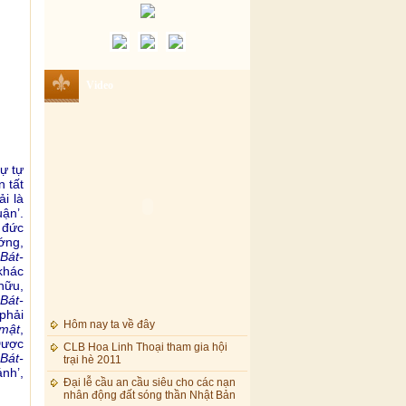
Video
sự tự
 tất
i là
uận’.
 đức
ớng,
Bát-
 khác
hữu,
Bát-
phải
Hôm nay ta về đây
-mật
,
Được
CLB Hoa Linh Thoại tham gia hội
trại hè 2011
Bát-
ánh’,
Đại lễ cầu an cầu siêu cho các nạn
nhân động đất sóng thần Nhật Bản