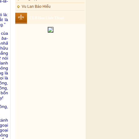
-la-
Vu Lan Báo Hiếu
ó là:
CLB Hoa Linh Thoại
t là
g.”
 của
 ba-
-nhã
 hữu
thắng
t
nói
 danh
hông
g là
ọi là
ông,
ông,
 bổn
y!
ông,
tánh
goại
goại
hông