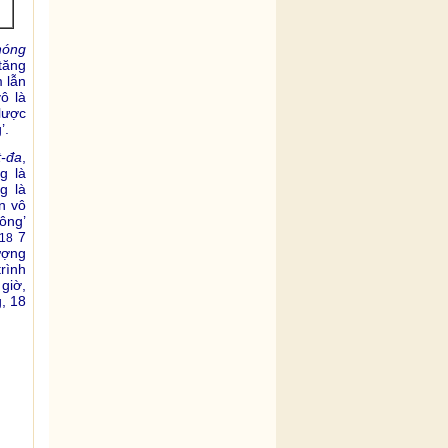
hóng
tăng
 lẫn
ô là
lược
’.
t-đa
,
g là
g là
án vô
hông’
7
18
ượng
trình
giờ,
, 18