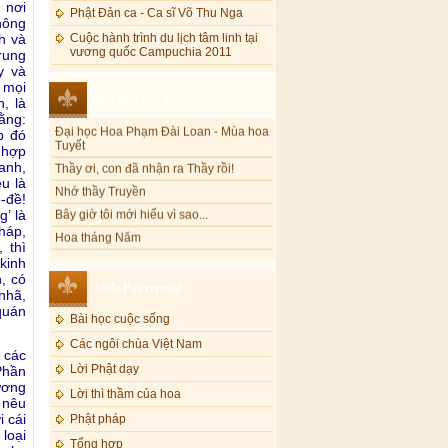
 nơi
Phật Đản ca - Ca sĩ Võ Thu Nga
hông
Cuộc hành trình du lịch tâm linh tại
h và
vương quốc Campuchia 2011
rung
y và
 mọi
Blog mới cập nhật
, là
Đại học Hoa Phạm Đài Loan - Mùa hoa
ằng:
Tuyết
p đó
Thầy ơi, con đã nhận ra Thầy rồi!
 hợp
Nhớ thầy Truyền
anh,
u là
Bây giờ tôi mới hiểu vì sao...
-đề!
Hoa tháng Năm
’ là
háp,
Cổ phần công đức
 thì
Tôi mắc nợ ông Sáu
kinh
, có
Đi tìm vũ khúc mùa hè
Slide Powerpoint
-nhã,
Mơ màng Phật dạy....
quán
Bài học cuộc sống
Lời thú tội của chị gái nhỏ nhen
Các ngôi chùa Việt Nam
 các
Lời Phật dạy
Phần
ương
Lời thì thầm của hoa
 nêu
Phật pháp
i cái
loại
Tổng hợp