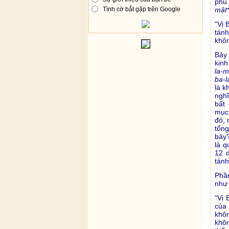
phù 
mật
Tình cờ bắt gặp trên Google
“Vị 
tánh
khôn
Bảy
kin
la-m
ba-l
là k
nghĩ
bất
mục,
đó, 
tổng
bảy?
là q
12 d
tánh
Phầ
như 
“Vị 
của
khô
khôn