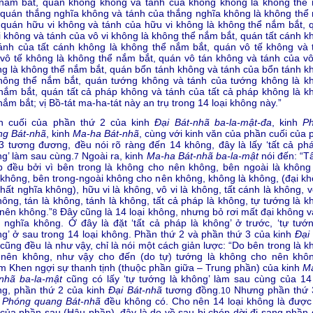
 nắm bắt, quán không không và tánh của không không là không thể
 quán thắng nghĩa không và tánh của thắng nghĩa không là không thể
 quán hữu vi không và tánh của hữu vi không là không thể nắm bắt, 
i không và tánh của vô vi không là không thể nắm bắt, quán tất cánh k
ánh của tất cánh không là không thể nắm bắt, quán vô tế không và 
vô tế không là không thể nắm bắt, quán vô tán không và tánh của vô
g là không thể nắm bắt, quán bổn tánh không và tánh của bổn tánh k
không thể nắm bắt, quán tướng không và tánh của tướng không là k
nắm bắt, quán tất cả pháp không và tánh của tất cả pháp không là k
nắm bắt; vị Bồ-tát ma-ha-tát này an trụ trong 14 loại không này.”
n cuối của phần thứ 2 của kinh
Đại Bát-nhã ba-la-mật-đa
, kinh
P
ng Bát-nhã
, kinh
Ma-ha Bát-nhã
, cùng với kinh văn của phần cuối của 
3 tương đương, đều nói rõ ràng đến 14 không, đây là lấy ‘tất cả phá
g’ làm sau cùng.
Ngoài ra, kinh
Ma-ha Bát-nhã ba-la-mật
nói đến: “Tấ
7
 đều bởi vì bên trong là không cho nên không, bên ngoài là không
không, bên trong-ngoài không cho nên không, không là không, (đại kh
hất nghĩa không), hữu vi là không, vô vi là không, tất cánh là không, v
hông, tán là không, tánh là không, tất cả pháp là không, tự tướng là 
nên không.”
Đây cũng là 14 loại không, nhưng bỏ rơi mất đại không v
8
 nghĩa không. Ở đây là đặt ‘tất cả pháp là không’ ở trước, ‘tự tướn
g’ ở sau trong 14 loại không. Phần thứ 2 và phần thứ 3 của kinh
Đại
cũng đều là như vậy, chỉ là nói một cách giản lược: “Do bên trong là 
 nên không, như vậy cho đến (do tự) tướng là không cho nên khôn
 Khen ngợi sự thanh tịnh (thuộc phần giữa – Trung phần) của kinh
M
nhã ba-la-mật
cũng có lấy ‘tự tướng là không’ làm sau cùng của 14 
ng, phần thứ 2 của kinh
Đại Bát-nhã
tương đồng.
Nhưng phần thứ 
10
h
Phóng quang Bát-nhã
đều không có. Cho nên 14 loại không là được
của phần sau (Hậu phần), đây là do về sau bị chép dời đi sang phần 