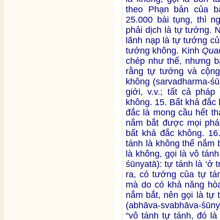
theo Phạn bản của b
25.000 bài tụng, thì n
phải dịch là tự tướng. 
lãnh nạp là tự tướng của
tướng không. Kinh
Qua
chép như thế, nhưng bả
rằng tự tướng và cộng
không (sarvadharma-śūn
giới, v.v.; tất cả phá
không. 15. Bất khả đắc
đắc là mong cầu hết th
nắm bắt được mọi pháp]
bất khả đắc không. 16
tánh là không thể nắm 
là không, gọi là vô tá
śūnyatā): tự tánh là ‘
ra, có tướng của tự tá
mà do có khả năng hòa
nắm bắt, nên gọi là tự
(abhāva-svabhāva-śūny
“vô tánh tự tánh, đó l