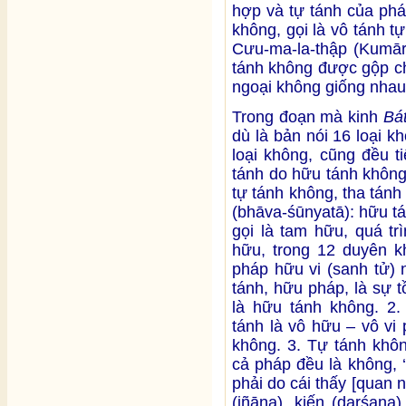
hợp và tự tánh của ph
không, gọi là vô tánh 
Cưu-ma-la-thập (Kumāra
tánh không được gộp ch
ngoại không giống nhau
Trong đoạn mà kinh
Bá
dù là bản nói 16 loại k
loại không, cũng đều ti
tánh do hữu tánh không
tự tánh không, tha tánh
(bhāva-śūnyatā): hữu tá
gọi là tam hữu, quá tr
hữu, trong 12 duyên kh
pháp hữu vi (sanh tử) 
tánh, hữu pháp, là sự t
là hữu tánh không. 2.
tánh là vô hữu – vô vi 
không. 3. Tự tánh khôn
cả pháp đều là không, 
phải do cái thấy [quan n
(jñāna), kiến (darśana