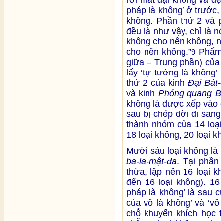
pháp là không’ ở trước, 
không. Phần thứ 2 và 
đều là như vậy, chỉ là n
không cho nên không, n
cho nên không.”
Phẩm 
9
giữa – Trung phần) của
lấy ‘tự tướng là không
thứ 2 của kinh
Đại Bát
và kinh
Phóng quang B
không là được xếp vào 
sau bị chép dời đi san
thành nhóm của 14 loại
18 loại không, 20 loại k
Mười sáu loại không là
ba-la-mật-đa
. Tại phần
thừa, lập nên 16 loại 
đến 16 loại không). 16
pháp là không’ là sau 
của vô là không’ và ‘vô
chỗ khuyến khích học 