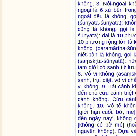
không. 3. Nội-ngoại kh
ngoại là 6 xứ bên tron
ngoài đều là không, gọ
(śūnyatā-śūnyatā): khô
cũng là không, gọi l
śūnyatā): đại là 10 ph
10 phương rộng lớn là k
không (paramārtha-śūny
niết-bàn là không, gọi
(saṃskṛta-śūnyatā): hữu
tam giới có sanh tử lưu
8. Vô vi không (asaṃsk
sanh, trụ, diệt, vô vi c
vi không. 9. Tất cánh k
đến chỗ cứu cánh triệt
cánh không. Cứu cánh 
không. 10. Vô tế không
[giới hạn cuối, bờ, mé
đến ngày nay’, không c
[không có bờ mé] (hoặ
nguyên không). Dựa và