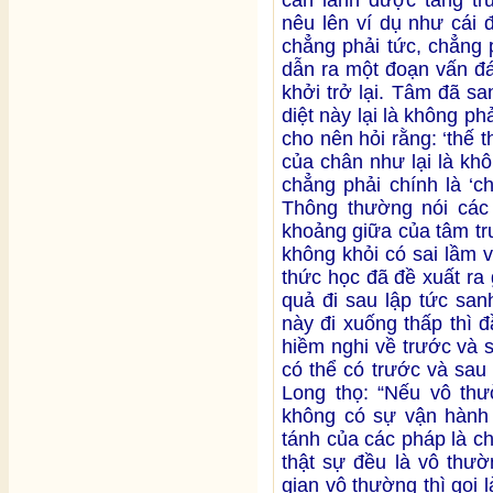
nêu lên ví dụ như cái đ
chẳng phải tức, chẳng p
dẫn ra một đoạn vấn đá
khởi trở lại. Tâm đã sa
diệt này lại là không phả
cho nên hỏi rằng: ‘thế 
của chân như lại là kh
chẳng phải chính là ‘c
Thông thường nói các
khoảng giữa của tâm tr
không khỏi có sai lầm 
thức học đã đề xuất ra g
quả đi sau lập tức san
này đi xuống thấp thì đầ
hiềm nghi về trước và s
có thể có trước và sa
Long thọ: “Nếu vô thườ
không có sự vận hành 
tánh của các pháp là c
thật sự đều là vô thườ
gian vô thường thì gọi 