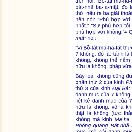
trên nói: “Bồ-tát ma-ha
bát-nhã ba-la-mật, đó 
thời nêu ra ba giải tho
nên nói: “Phù hợp với
nhất.” “Sự phù hợp tối
phù hợp với không.”
Q
4
mật
nói:
*
“Vị Bồ-tát ma-ha-tát th
7 không, đó là: tánh là
không, không thể nắm 
hữu là không, pháp vừa
Bảy loại không cũng đ
phần thứ 2 của kinh
Ph
thứ 3 của kinh
Đại Bát
danh mục của 7 không
liệt kê danh mục của 7
hữu là không, vô là kh
thật là không (tức thắ
không mà kinh
Ma-ha 
Phóng quang Bát-nhã 
mục, mà cái danh mục 