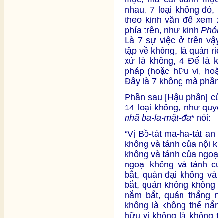
nhau, 7 loại không đó,
theo kinh văn để xem x
phía trên, như kinh
Phó
Là 7 sự việc ở trên vậy
tập về không, là quán r
xứ là không, 4 Đế là k
pháp (hoặc hữu vi, hoặ
Đây là 7 không mà phần
Phần sau [Hậu phần] c
14 loại không, như quy
nhã ba-la-mật-đa
nói:
*
“Vị Bồ-tát ma-ha-tát an
không và tánh của nội 
không và tánh của ngoạ
ngoại không và tánh c
bắt, quán đại không và
bắt, quán không không 
nắm bắt, quán thắng n
không là không thể nắ
hữu vi không là không 