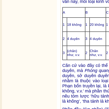
văn này, mỗi loại kinh v
A
B
C
1
18 không
1
20 không
1
2
4 duyên
3
4 duyên
(chân)
Chân
3
2
2
như, v.v.
như, v.v.
Căn cứ vào đây có thể 
duyên, mà
Phóng quan
duyên, sở duyên duyên
nhầm là thuộc vào loại
Phạn bổn truyền lại, là
không, v.v.’ mà phần thứ
nêu tóm lược ‘hữu tánh 
là không’, ‘tha tánh là k