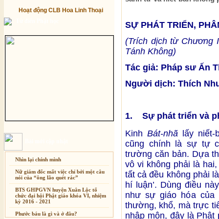
Hoạt động CLB Hoa Linh Thoại
Từ điển Phật học
SỰ PHÁT TRIỂN, PHÂ
(Trích dịch từ Chương 
Tánh Không)
Tác giả: Pháp sư Ấn 
Người dịch: Thích Nh
1. Sự phát triển và p
Kinh
Bát-nhã
lấy niết-
Bài mới cập nhật
cũng chính là sự tự c
trường căn bản. Dựa th
Nhìn lại chính mình
vô vi không phải là hai,
Nữ giám đốc mất việc chỉ bởi một câu
tất cả đều không phải là
nói của “ông lão quét rác”
hí luận’. Dùng điều nà
BTS GHPGVN huyện Xuân Lộc tổ
như sự giáo hóa của 
chức đại hội Phật giáo khóa VI, nhiệm
kỳ 2016 - 2021
thường, khổ, mà trực ti
nhập môn, đây là Phật 
Phước báu là gì và ở đâu?
Xuân Thi