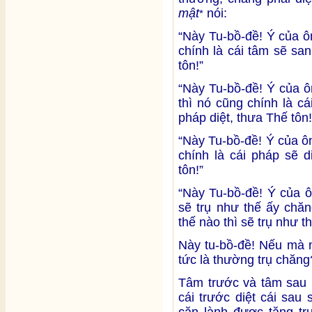
mật
nói:
*
“Này Tu-bồ-đề! Ý của 
chính là cái tâm sẽ sa
tôn!”
“Này Tu-bồ-đề! Ý của 
thì nó cũng chính là c
pháp diệt, thưa Thế tôn!
“Này Tu-bồ-đề! Ý của ô
chính là cái pháp sẽ 
tôn!”
“Này Tu-bồ-đề! Ý của 
sẽ trụ như thế ấy chă
thế nào thì sẽ trụ như th
Này tu-bồ-đề! Nếu mà n
tức là thường trụ chăng
Tâm trước và tâm sau l
cái trước diệt cái sau
căn lành được tăng tr