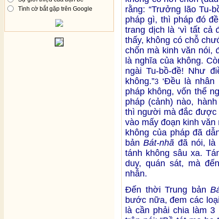
rằng: “Trưởng lão Tu-b
Tình cờ bắt gặp trên Google
pháp gì, thì pháp đó đề
trang dịch là ‘vì tất c
thấy, không có chỗ chư
chốn mà kinh văn nói, 
là nghĩa của không. Cò
ngài Tu-bồ-đề! Như đi
không.”
‘Đều là nhân n
3
pháp không, vốn thể n
pháp (cảnh) nào, hành
thì người mà đắc được 
vào mấy đoạn kinh văn 
không của pháp đã dẫn
bản
Bát-nhã
đã nói, là
tánh không sâu xa. Tán
duy, quán sát, mà đến
nhẫn.
Đến thời Trung bản
B
bước nữa, đem các loại
là cần phải chia làm 3