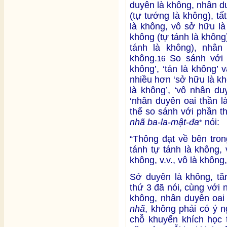
duyên là không, nhân d
(tự tướng là không), t
là không, vô sở hữu là
không (tự tánh là không)
tánh là không), nhân
không.
So sánh với 1
16
không’, ‘tán là không’ 
nhiều hơn ‘sở hữu là khô
là không’, ‘vô nhân du
‘nhân duyên oai thần l
thể so sánh với phần t
nhã ba-la-mật-đa
nói:
*
“Thông đạt về bên tron
tánh tự tánh là không,
không, v.v., vô là không,
Sở duyên là không, tă
thứ 3 đã nói, cùng với
không, nhân duyên oai
nhã
, không phải có ý n
chỗ khuyến khích học 