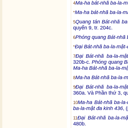
Ma-ha bát-nhã ba-la-m
4
Ma-ha bát-nhã ba-la-mậ
*
Quang tán Bát-nhã ba-
5
quyển 9, tr. 204c.
Phóng quang Bát-nhã b
6
Đại Bát-nhã ba-la-mật-
*
Đại Bát-nhã ba-la-mậ
7
320b-c.
Phóng quang Bá
Ma-ha Bát-nhã ba-la-mậ
Ma-ha Bát-nhã ba-la-m
8
Đại Bát-nhã ba-la-mậ
9
360a. Và Phần thứ 3, qu
Ma-ha Bát-nhã ba-la-
10
ba-la-mật đa kinh 436
, 
Đại Bát-nhã ba-la-m
11
480b.