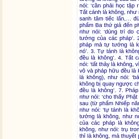
nói: ‘cần phải học tập 
Tất cánh là không, như n
sanh tâm tiếc lẩn,… đ
phẩm Ba thứ giả đến ph
như nói: ‘dùng trí do
tướng của các pháp’. 2
pháp mà tự tướng là k
nó’. 3. Tự tánh là khôn
đều là không’. 4. Tất 
nói: ‘tất thảy là không, 
vô và pháp hữu đều là 
là không), như nói: ‘b
không bị quay ngược ch
đều là không’. 7. Pháp
như nói: ‘cho thấy Phật 
sau (từ phẩm Nhiếp năm
như nói: ‘tự tánh là k
tướng là không, như nó
của các pháp là không’
không, như nói: trụ tro
thỉ là không, mà thuyết