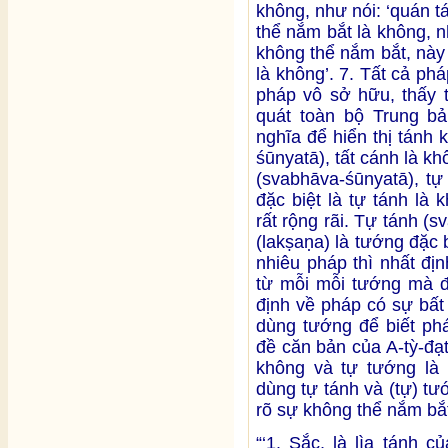
không, như nói: ‘quán t
thể nắm bắt là không, n
không thể nắm bắt, này
là không’. 7. Tất cả ph
pháp vô sở hữu, thấy t
quát toàn bộ Trung b
nghĩa để hiển thị tánh 
śūnyatā), tất cánh là kh
(svabhāva-śūnyatā), tự
đặc biệt là tự tánh là
rất rộng rãi. Tự tánh (
(lakṣaṇa) là tướng đặc 
nhiêu pháp thì nhất đị
từ mỗi mỗi tướng mà đ
định về pháp có sự bất
dùng tướng để biết phá
đề căn bản của A-tỳ-đạ
không và tự tướng là 
dùng tự tánh và (tự) t
rõ sự không thể nắm bắt
“‘1. Sắc, là lìa tánh 