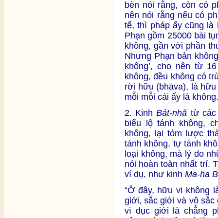
bèn nói rằng, còn có 
nên nói rằng nếu có ph
tế, thì pháp ấy cũng là
Phạn gồm 25000 bài tụng,
không, gần với phần th
Nhưng Phạn bản không c
không’, cho nên từ 16 
không, đều không có tr
rời hữu (bhāva), là hữu
mỗi mỗi cái ấy là không
2. Kinh
Bát-nhã
từ các
biểu lộ tánh không, c
không, lại tóm lược th
tánh không, tự tánh khô
loại không, mà lý do nh
nói hoàn toàn nhất trí.
ví dụ, như kinh
Ma-ha B
“Ở đây, hữu vi không l
giới, sắc giới và vô sắc 
vì dục giới là chẳng p