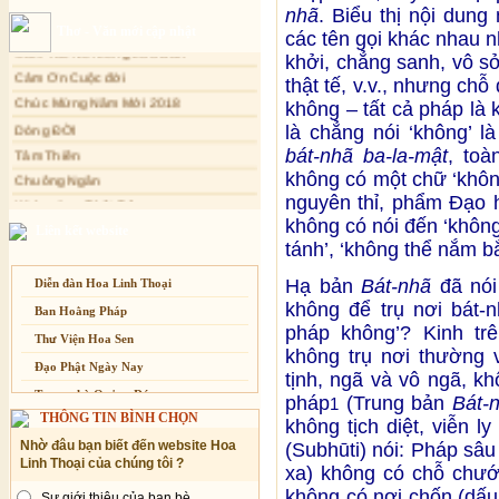
nhã
. Biểu thị nội dung
Sự thương-ghét của con người
Cảm Tác Nỗi Lòng Lưu Dân
Thơ - Văn mới cập nhật
các tên gọi khác nhau 
Mối lo của con người
Cảm Ơn Cuộc đời
khởi, chẳng sanh, vô sở 
Cải đạo: Nguyên nhân & giải pháp
Chúc Mừng Năm Mới 2018
thật tế, v.v., nhưng ch
Nỗi lòng của các bệnh nhân nghèo
Dòng ĐỜI
không – tất cả pháp là 
Tâm Thiền
An Giang: Tịnh thất Quy Nguyên
là chẳng nói ‘không’ 
phát quà từ thiện tại xã Cư Yang
bát-nhã ba-la-mật
, toà
Chuông Ngân
Tịnh xá Ngọc Đăng khai giảng Thiền
không có một chữ ‘khôn
Kính mừng Phật Đản
dành cho Người bận rộn
nguyên thỉ, phẩm Đạo 
Anh không chết đâu em
không có nói đến ‘không’,
Kiếp này
Liên kết website
tánh’, ‘không thể nắm bắt
Hạ bản
Bát-nhã
đã nói
Diễn đàn Hoa Linh Thoại
không để trụ nơi bát-n
Ban Hoằng Pháp
pháp không’? Kinh trê
Thư Viện Hoa Sen
không trụ nơi thường v
Đạo Phật Ngày Nay
tịnh, ngã và vô ngã, k
Trang nhà Quảng Đức
pháp
(Trung bản
Bát-
1
THÔNG TIN BÌNH CHỌN
không tịch diệt, viễn l
Báo Giác Ngộ
Nhờ đâu bạn biết đến website Hoa
(Subhūti) nói: Pháp sâu
Vesak 2014
Linh Thoại của chúng tôi ?
xa) không có chỗ chướ
không có nơi chốn (dấu 
Sự giới thiệu của bạn bè