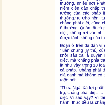
thường, nhiều nơi Phật
niệm điên đảo chấp t
tướng của các pháp l
thường.”
Cho nên, tư
10
chẳng phải diệt, cũng 
ô thường. Quán tất cả 
diệt, không rơi vào nh
được tánh không của tr
Đoạn ở trên đã dẫn ví d
“luận chứng [lý thú] c
khởi sâu xa là duyên 
diệt’, mà ‘chẳng phỉa t
là như vậy’ trong 18 loạ
cả pháp. Chẳng phải t
giả danh mà không có t
mật
nói:
*
“Thưa Ngài Xá-lợi-phất
trụ, chẳng phải diệt. 
diệt. Vì sao vậy? Vì t
hành, thức đều là chẳn