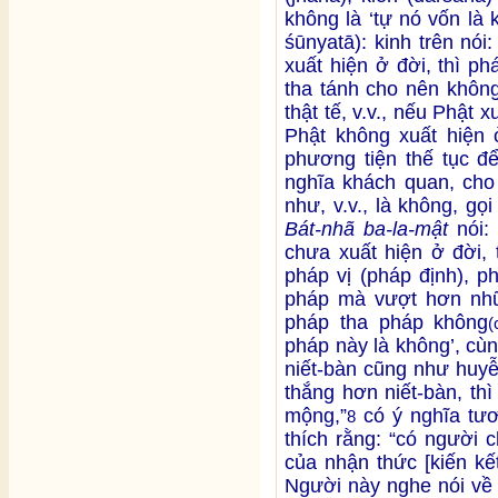
không là ‘tự nó vốn là
śūnyatā): kinh trên nó
xuất hiện ở đời, thì ph
tha tánh cho nên không
thật tế, v.v., nếu Phật 
Phật không xuất hiện 
phương tiện thế tục để
nghĩa khách quan, cho 
như, v.v., là không, g
Bát-nhã ba-la-mật
nói: 
chưa xuất hiện ở đời, 
pháp vị (pháp định), ph
pháp mà vượt hơn nhữn
pháp tha pháp không
(
pháp này là không’, cù
niết-bàn cũng như huy
thắng hơn niết-bàn, thì
mộng,”
có ý nghĩa tư
8
thích rằng: “có người 
của nhận thức [kiến kế
Người này nghe nói về n