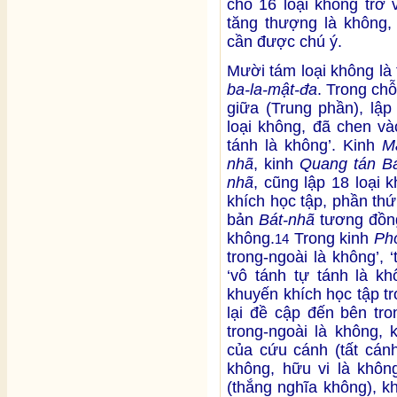
chỗ 16 loại không trở 
tăng thượng là không, v
cần được chú ý.
Mười tám loại không là
ba-la-mật-đa
. Trong ch
giữa (Trung phần), lập
loại không, đã chen và
tánh là không’. Kinh
M
nhã
, kinh
Quang tán B
nhã
, cũng lập 18 loại 
khích học tập, phần th
bản
Bát-nhã
tương đồng
không.
Trong kinh
Ph
14
trong-ngoài là không’, ‘
‘vô tánh tự tánh là kh
khuyến khích học tập t
lại đề cập đến bên tro
trong-ngoài là không, 
của cứu cánh (tất cán
không, hữu vi là không
(thắng nghĩa không), k