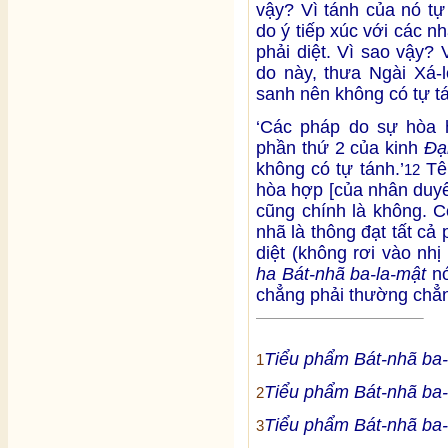
vậy? Vì tánh của nó tự
do ý tiếp xúc với các 
phải diệt. Vì sao vậy? 
do này, thưa Ngài Xá-
sanh nên không có tự tá
‘Các pháp do sự hòa 
phần thứ 2 của kinh
Đạ
không có tự tánh.’
Tên
12
hòa hợp [của nhân duyê
cũng chính là không. C
nhã là thông đạt tất cả
diệt (không rơi vào nh
ha Bát-nhã ba-la-mật
nó
chẳng phải thường chẳn
Tiểu phẩm Bát-nhã ba-
1
Tiểu phẩm Bát-nhã ba-
2
Tiểu phẩm Bát-nhã ba-
3