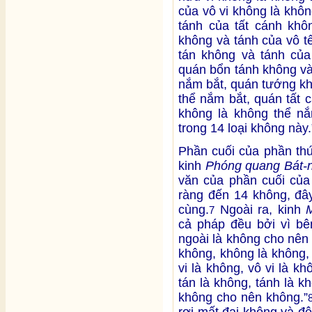
của vô vi không là khô
tánh của tất cánh khô
không và tánh của vô t
tán không và tánh của
quán bổn tánh không và
nắm bắt, quán tướng kh
thể nắm bắt, quán tất 
không là không thể nắm
trong 14 loại không này.
Phần cuối của phần th
kinh
Phóng quang Bát-
văn của phần cuối của
ràng đến 14 không, đây
cùng.
Ngoài ra, kinh
7
cả pháp đều bởi vì bê
ngoài là không cho nên
không, không là không,
vi là không, vô vi là kh
tán là không, tánh là k
không cho nên không.”
rơi mất đại không và đệ