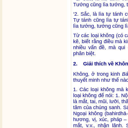
Tướng cũng lìa tướng, t
‘2. Sắc, là lìa tự tán
Tự tánh cũng lìa tự tá
lìa tướng, tướng cũng lì
Từ các loại không (có các
kê, biết rằng điều mà k
nhiều vấn đề, mà qui 
phân biệt.
2. Giải thích về Khô
Không, ở trong kinh
Bá
thuyết minh như thế nà
1. Các loại không mà 
loại không để nói: 1. N
là mắt, tai, mũi, lưỡi, t
tâm của chúng sanh. Sáu
Ngoại không (bahirdhā-
hương, vị, xúc, pháp –
mắt, v.v., nhận lãnh.