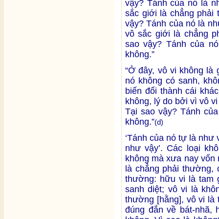
vậy? Tánh của nó là nh
sắc giới là chẳng phải
vậy? Tánh của nó là như
vô sắc giới là chẳng p
sao vậy? Tánh của nó 
không.”
“Ở đây, vô vi không là
nó không có sanh, khôn
biến đổi thành cái khác
không, lý do bởi vì vô v
Tại sao vậy? Tánh của 
không.”
(d)
‘Tánh của nó tự là như v
như vậy’. Các loại kh
không mà xưa nay vốn n
là chẳng phải thường, 
thường: hữu vi là tam 
sanh diệt; vô vi là kh
thường [hằng], vô vi l
đúng đắn về bát-nhã, h