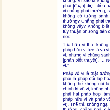
không. Vì sao là không
phải [đoạn] diệt. điều
vi chẳng phải thường, s
không có tướng sanh, 
thường? Chẳng phải thườ
không vậy? Không biết 
tùy thuận phương tiện 
nói:
“Lìa hữu vi thời không
pháp hữu vi tức là vô vi
vi, nhưng vì chúng san
[phân biệt thuyết]. … 
vi.”
Pháp vô vi là thật tướ
phải là pháp đối lập ho
không thể không nói là 
chính là vô vi, không nh
phải hai pháp hợp làm
pháp hữu vi và pháp vô
vi). Thế thì, không ngạ
thường, chẳng phải diệ