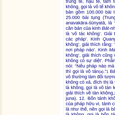
trung tế, hậu tế, tam 
không, gọi là vô tế khô
bản gồm 100.000 bài
25.000 bài tụng (Tru
anavakāra-śūnyatā, là 
căn bản của kinh
Bát-n
là ‘vô tác không’. Giải
các pháp’. Kinh
Quang
không’, giải thích rằng
nơi pháp nào’. Kinh
Ma
không’, giải thích cũng 
không có sự diệt’. Phầ
nói: “Nếu pháp nào mà
thì gọi là vô tán
.”
Bá
(a)
1
vô thường làm đối tượn
không có xả, đích thị là 
là không, gọi là vô tán
giải thích về tán không,
juna). 12. Bổn tánh khô
của pháp hữu vi, tánh c
là như thế, nên gọi là 
là không, gọi là bổn 