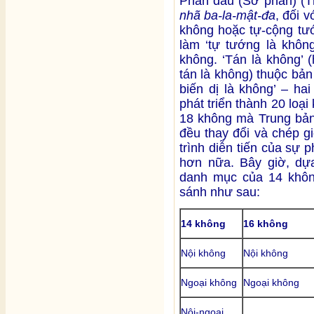
Phần đầu (Sơ phần) (
nhã ba-la-mật-đa
, đối v
không hoặc tự-cộng tướ
làm ‘tự tướng là không
không. ‘Tán là không’ 
tán là không) thuộc bản 
biến dị là không’ – ha
phát triển thành 20 loại
18 không mà Trung bả
đều thay đổi và chép g
trình diễn tiến của sự 
hơn nữa. Bây giờ, dự
danh mục của 14 khôn
sánh như sau:
14 không
16 không
Nội không
Nội không
Ngoại không
Ngoại không
Nội-ngoại