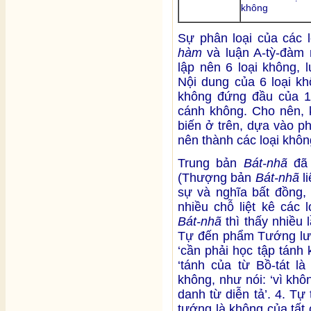
không
Sự phân loại của các l
hàm
và luận A-tỳ-đàm
lập nên 6 loại không, 
Nội dung của 6 loại kh
không đứng đầu của 14 
cánh không. Cho nên,
biến ở trên, dựa vào p
nên thành các loại khôn
Trung bản
Bát-nhã
đã 
(Thượng bản
Bát-nhã
li
sự và nghĩa bất đồng, 
nhiều chỗ liệt kê các 
Bát-nhã
thì thấy nhiều
Tự đến phẩm Tướng lưỡi
‘cần phải học tập tánh 
‘tánh của từ Bồ-tát l
không, như nói: ‘vì kh
danh từ diễn tả’. 4. Tự
tướng là không của tất 