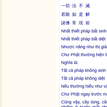
一切 法 不 滅
若能 如 是 解
諸佛 常 現 前
Nhất thiết pháp bất sinh
Nhất thiết pháp bất diệt
Nhược năng như thị giả
Chư Phật thường hiện t
Nghĩa là:
Tất cả pháp không sinh
Tất cả pháp không diệt
Nếu thường hiểu như v
Chư Phật ngay trước m
Cũng vậy, cây tùng, câ