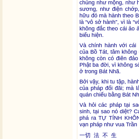
chúng như mộng, như h
sương, như điện chớp,
hữu đó mà hành theo B
là “vô sở hành”, vì là “
không đắc theo cái ảo ả
biểu hiện.
Và chính hành với cái
của Bồ Tát, tâm không 
không còn có điên đảo 
Phật ba đời, vì không s
ở trong Bát Nhã.
Bởi vậy, khi tu tập, hà
của pháp đối đãi; mà l
quán chiếu bằng Bát Nh
Và hỏi các pháp tại sa
sinh, tại sao nó diệt? C
phá ra TỰ TÍNH KHÔNG,
vạn pháp như vua Trần 
一切 法 不 生