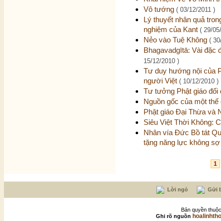
Vô tướng
( 03/12/2011 )
Lý thuyết nhân quả trong
nghiệm của Kant
( 29/05
Nẻo vào Tuệ Không
( 30
Bhagavadgītā: Vài đặc 
15/12/2010 )
Tư duy hướng nội của Ph
người Việt
( 10/12/2010 )
Tư tưởng Phật giáo đối
Nguồn gốc của một thế 
Phật giáo Đại Thừa và
Siêu Việt Thời Không: 
Nhân vía Đức Bồ tát Qu
tặng năng lực không sợ
1
Lời ngỏ
Gửi b
Bản quyền thuộc
hoalinhth
Ghi rõ nguồn