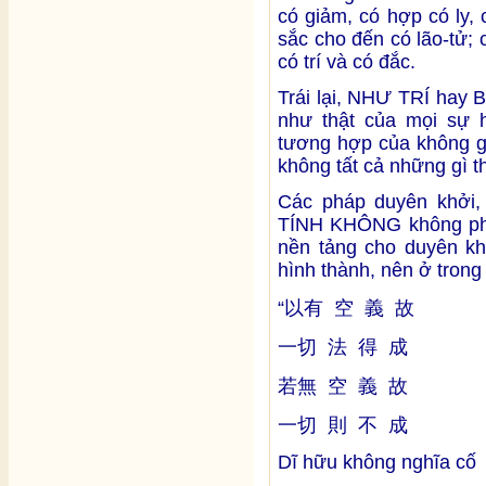
có giảm, có hợp có ly,
sắc cho đến có lão-tử; c
có trí và có đắc.
Trái lại, NHƯ TRÍ hay
như thật của mọi sự h
tương hợp của không gi
không tất cả những gì t
Các pháp duyên khởi,
TÍNH KHÔNG không phải
nền tảng cho duyên kh
hình thành, nên ở trong
“以有 空 義 故
一切 法 得 成
若無 空 義 故
一切 則 不 成
Dĩ hữu không nghĩa cố