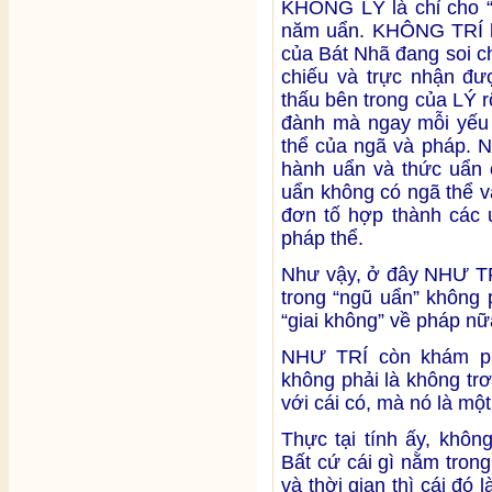
KHÔNG LÝ là chỉ cho “
năm uẩn. KHÔNG TRÍ 
của Bát Nhã đang soi c
chiếu và trực nhận 
thấu bên trong của LÝ r
đành mà ngay mỗi yếu 
thể của ngã và pháp. N
hành uẩn và thức uẩn 
uẩn không có ngã thể v
đơn tố hợp thành các 
pháp thể.
Như vậy, ở đây NHƯ T
trong “ngũ uẩn” không 
“giai không” về pháp nữ
NHƯ TRÍ còn khám ph
không phải là không trơ
với cái có, mà nó là một
Thực tại tính ấy, khôn
Bất cứ cái gì nằm tron
và thời gian thì cái đó l