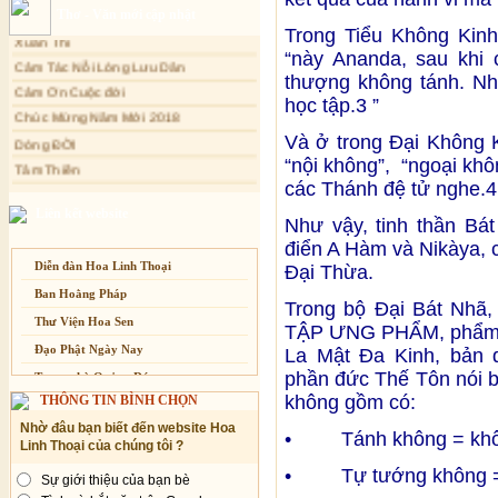
Thơ - Văn mới cập nhật
Xuân Thi
Mối lo của con người
Trong Tiểu Không Kinh,
Cảm Tác Nỗi Lòng Lưu Dân
Cải đạo: Nguyên nhân & giải pháp
“này Ananda, sau khi 
Cảm Ơn Cuộc đời
thượng không tánh. Nh
Nỗi lòng của các bệnh nhân nghèo
Chúc Mừng Năm Mới 2018
học tập.3 ”
An Giang: Tịnh thất Quy Nguyên
Dòng ĐỜI
phát quà từ thiện tại xã Cư Yang
Và ở trong Đại Không K
Tâm Thiền
Tịnh xá Ngọc Đăng khai giảng Thiền
“nội không”, “ngoại khô
dành cho Người bận rộn
Chuông Ngân
các Thánh đệ tử nghe.4
Kính mừng Phật Đản
Liên kết website
Anh không chết đâu em
Như vậy, tinh thần Bá
điển A Hàm và Nikàya, c
Kiếp này
Diễn đàn Hoa Linh Thoại
Đại Thừa.
Ban Hoằng Pháp
Trong bộ Đại Bát Nhã,
Thư Viện Hoa Sen
TẬP ƯNG PHẨM, phẩm b
Đạo Phật Ngày Nay
La Mật Đa Kinh, bản 
phần đức Thế Tôn nói b
Trang nhà Quảng Đức
không gồm có:
THÔNG TIN BÌNH CHỌN
Báo Giác Ngộ
Nhờ đâu bạn biết đến website Hoa
Vesak 2014
• Tánh không = khôn
Linh Thoại của chúng tôi ?
• Tự tướng không = 
Sự giới thiệu của bạn bè