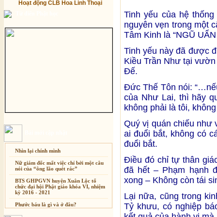
Hoạt động CLB Hoa Linh Thoại
Tinh yếu của hệ thống
Từ điển Phật học
nguyên vẹn trong một 
Tâm Kinh là “NGŨ UẨ
Tinh yếu này đã được 
Kiều Trần Như tại vườn
Đế.
Đức Thế Tôn nói: “…nế
của Như Lai, thì hãy q
không phải là tôi, không 
Quý vị quán chiếu như vậ
ai đuổi bắt, không có c
Bài mới cập nhật
đuổi bắt.
Nhìn lại chính mình
Điều đó chỉ tự thân giá
Nữ giám đốc mất việc chỉ bởi một câu
đã hết – Phạm hạnh đ
nói của “ông lão quét rác”
xong – Không còn tái si
BTS GHPGVN huyện Xuân Lộc tổ
chức đại hội Phật giáo khóa VI, nhiệm
kỳ 2016 - 2021
Lại nữa, cũng trong ki
Phước báu là gì và ở đâu?
Tỷ khưu, có nghiệp bá
kết quả của hành vi mà k
Sự thương-ghét của con người