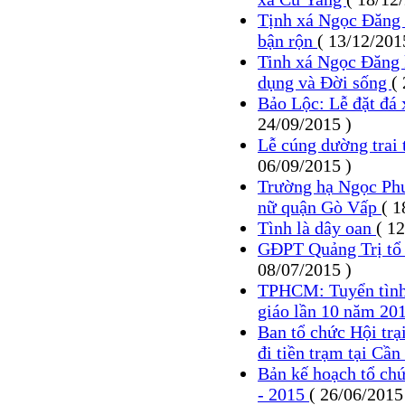
Tịnh xá Ngọc Đăng 
bận rộn
( 13/12/201
Tinh xá Ngọc Đăng 
dụng và Đời sống
(
Bảo Lộc: Lễ đặt đá
24/09/2015 )
Lễ cúng dường trai 
06/09/2015 )
Trường hạ Ngọc Phư
nữ quận Gò Vấp
( 1
Tình là dây oan
( 1
GĐPT Quảng Trị tổ 
08/07/2015 )
TPHCM: Tuyển tình 
giáo lần 10 năm 20
Ban tổ chức Hội trại
đi tiền trạm tại Cầ
Bản kế hoạch tổ chức
- 2015
( 26/06/2015