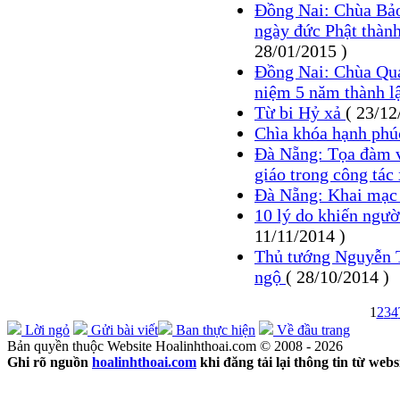
Đồng Nai: Chùa Bảo
ngày đức Phật thành
28/01/2015 )
Đồng Nai: Chùa Qua
niệm 5 năm thành l
Từ bi Hỷ xả
( 23/12
Chìa khóa hạnh phú
Đà Nẵng: Tọa đàm v
giáo trong công tác
Đà Nẵng: Khai mạc
10 lý do khiến ngườ
11/11/2014 )
Thủ tướng Nguyễn T
ngộ
( 28/10/2014 )
1
2
3
4
Lời ngỏ
Gửi bài viết
Ban thực hiện
Về đầu trang
Bản quyền thuộc Website Hoalinhthoai.com © 2008 - 2026
Ghi rõ nguồn
hoalinhthoai.com
khi đăng tải lại thông tin từ webs