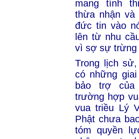
mang tính t
thừa nhận và 
đức tin vào nó
lên từ nhu cầ
vì sợ sự trừng 
Trong lịch sử
có những gia
bảo trợ của
trường hợp vu
vua triều Lý 
Phật chưa bao
tóm quyền lực