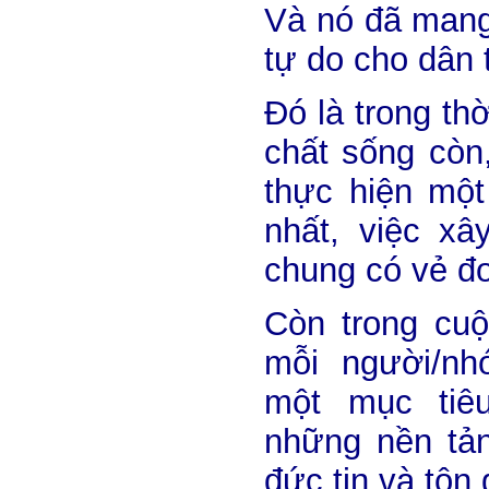
Và nó đã mang 
tự do cho dân 
Đó là trong thờ
chất sống còn
thực hiện một
nhất, việc xâ
chung có vẻ đ
Còn trong cuộ
mỗi người/nh
một mục tiêu
những nền tả
đức tin và tôn 