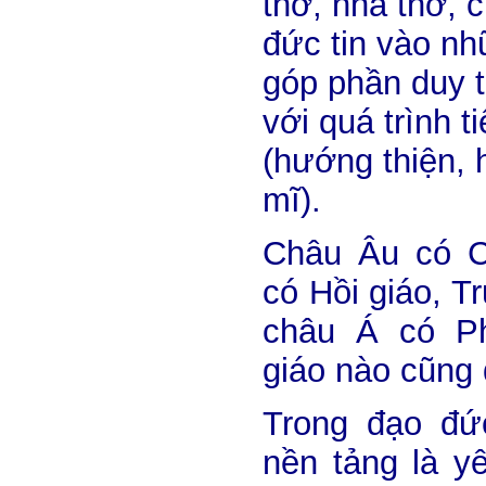
thờ, nhà thờ, 
đức tin vào nhữ
góp phần duy t
với quá trình t
(hướng thiện,
mĩ).
Châu Âu có C
có Hồi giáo, T
châu Á có Ph
giáo nào cũng 
Trong đạo đức
nền tảng là y