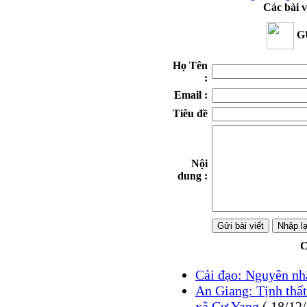
Các bài v
GỬ
Họ Tên
:
Email :
Tiêu đề
Nội
dung :
C
Cải đạo: Nguyên nh
An Giang: Tịnh thất
xã Cư Yang
( 18/12