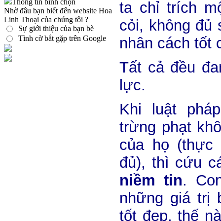
Thông tin bình chọn
ta chỉ trích 
Nhờ đâu bạn biết đến website Hoa
Linh Thoại của chúng tôi ?
cỏi, không đủ
Sự giới thiệu của bạn bè
Tình cờ bắt gặp trên Google
nhân cách tốt 
Tất cả đều đa
lực.
Khi luật phá
trừng phạt kh
của họ (thực 
đủ), thì cứu c
niềm tin
. Co
những giá trị 
tốt đẹp, thế n