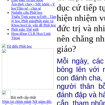
Ẩm thực chay - Sức khỏe - Y
dục cứ tiếp t
học
Tâm sự - chia sẻ
Nghiên cứu Phật học
hiện nhiệm vụ
Thiền Tịnh song tu
Triết - Tâm
lý học Phật giáo
Phật giáo và
Khoa học
Các vấn đề Phật học
đức trị và n
Phật giáo Thế giới
Hoạt động CLB Hoa Linh
nên chăng nh
Thoại
giáo?
Từ điển Phật học
Mỗi ngày, các
bỏng lên với 
con đánh cha,
người thân b
đánh đập và h
Bài mới cập nhật
cắp, tham nhũ
Nhìn lại chính mình
Nữ giám đốc