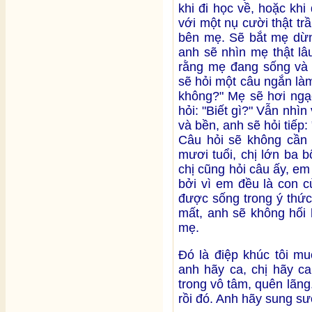
khi đi học về, hoặc kh
với một nụ cười thật tr
bên mẹ. Sẽ bắt mẹ dừn
anh sẽ nhìn mẹ thật lâu
rằng mẹ đang sống và 
sẽ hỏi một câu ngắn làm
không?" Mẹ sẽ hơi ngạ
hỏi: "Biết gì?" Vẫn nhì
và bền, anh sẽ hỏi tiếp
Câu hỏi sẽ không cần 
mươi tuổi, chị lớn ba b
chị cũng hỏi câu ấy, em 
bởi vì em đều là con 
được sống trong ý thức
mất, anh sẽ không hối 
mẹ.
Đó là điệp khúc tôi m
anh hãy ca, chị hãy c
trong vô tâm, quên lãng
rồi đó. Anh hãy sung sư