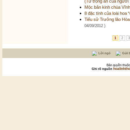
(Tứ trọng ân của người 
Mộc bản kinh chùa Vĩnh 
8 đặc tính của loài hoa
Tiểu sử Trưởng lão Hòa
04/09/2012 )
1
2
Lời ngỏ
Gửi b
Bản quyền thuộc
hoalinhth
Ghi rõ nguồn