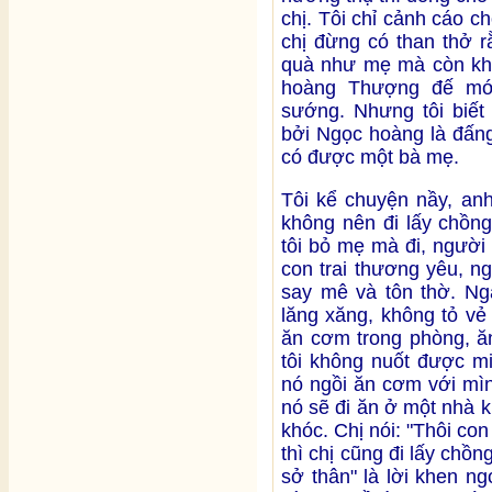
chị. Tôi chỉ cảnh cáo c
chị đừng có than thở r
quà như mẹ mà còn khô
hoàng Thượng đế mới
sướng. Nhưng tôi biế
bởi Ngọc hoàng là đấng
có được một bà mẹ.
Tôi kể chuyện nầy, anh
không nên đi lấy chồng
tôi bỏ mẹ mà đi, người
con trai thương yêu, n
say mê và tôn thờ. Ngà
lăng xăng, không tỏ vẻ
ăn cơm trong phòng, ăn
tôi không nuốt được m
nó ngồi ăn cơm với mìn
nó sẽ đi ăn ở một nhà 
khóc. Chị nói: "Thôi co
thì chị cũng đi lấy chồn
sở thân" là lời khen ng