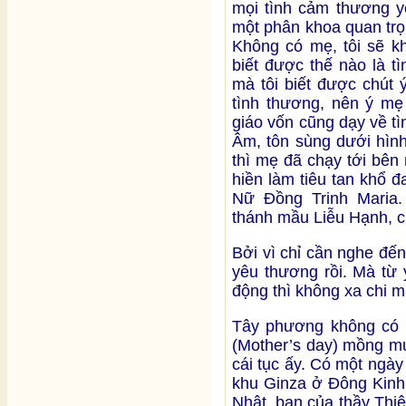
mọi tình cảm thương y
một phân khoa quan trọ
Không có mẹ, tôi sẽ k
biết được thế nào là t
mà tôi biết được chút 
tình thương, nên ý mẹ
giáo vốn cũng dạy về t
Âm, tôn sùng dưới hìn
thì mẹ đã chạy tới bên 
hiền làm tiêu tan khổ 
Nữ Đồng Trinh Maria.
thánh mầu Liễu Hạnh, c
Bởi vì chỉ cần nghe đến
yêu thương rồi. Mà từ 
động thì không xa chi 
Tây phương không có 
(Mother’s day) mồng mư
cái tục ấy. Có một ngày 
khu Ginza ở Đông Kinh
Nhật, bạn của thầy Thiê