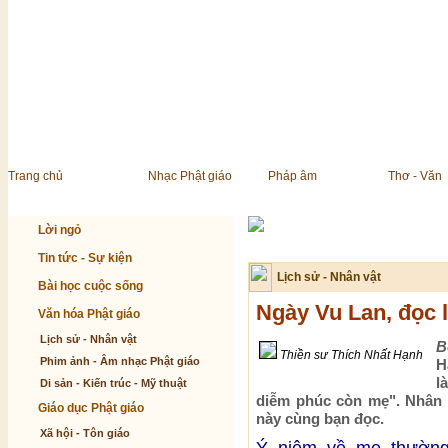
Trang chủ
Nhạc Phật giáo
Pháp âm
Thơ - Văn
Lời ngỏ
Tin tức - Sự kiện
Lịch sử - Nhân vật
Bài học cuộc sống
Ngày Vu Lan, đọc l
Văn hóa Phật giáo
Lịch sử - Nhân vật
B
Thiền sư Thích Nhất Hạnh
Phim ảnh - Âm nhạc Phật giáo
H
l
Di sản - Kiến trúc - Mỹ thuật
diễm phúc còn mẹ". Nhân 
Giáo dục Phật giáo
này cùng bạn đọc.
Xã hội - Tôn giáo