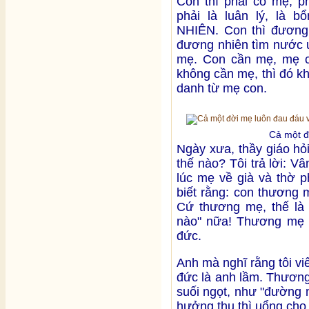
Con thì phải có mẹ, 
phải là luân lý, là
NHIÊN. Con thì đương 
đương nhiên tìm nước 
mẹ. Con cần mẹ, mẹ c
không cần mẹ, thì đó k
danh từ mẹ con.
Cả một đ
Ngày xưa, thầy giáo hỏ
thế nào? Tôi trả lời: V
lúc mẹ về già và thờ p
biết rằng: con thương m
Cứ thương mẹ, thế là đ
nào" nữa! Thương mẹ k
đức.
Anh mà nghĩ rằng tôi vi
đức là anh lầm. Thươn
suối ngọt, như "đường 
hưởng thụ thì uổng cho 