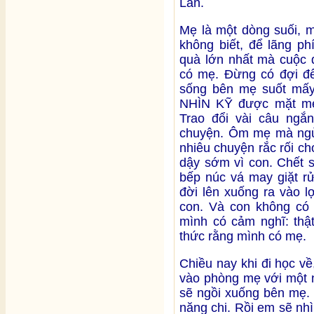
Lan.
Mẹ là một dòng suối, m
không biết, để lãng p
quà lớn nhất mà cuộc 
có mẹ. Đừng có đợi đến
sống bên mẹ suốt mấy
NHÌN KỸ được mặt mẹ 
Trao đổi vài câu ngắn
chuyện. Ôm mẹ mà ngủ 
nhiêu chuyện rắc rối c
dậy sớm vì con. Chết 
bếp núc vá may giặt r
đời lên xuống ra vào l
con. Và con không có 
mình có cảm nghĩ: thậ
thức rằng mình có mẹ.
Chiều nay khi đi học về
vào phòng mẹ với một n
sẽ ngồi xuống bên mẹ.
năng chi. Rồi em sẽ nhì