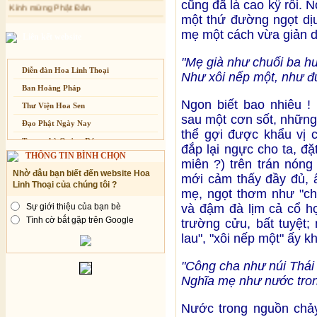
cũng đã là cao kÿ rồi. N
dành cho Người bận rộn
Anh không chết đâu em
một thứ đường ngọt dịu
Kiếp này
mẹ một cách vừa giản d
Liên kết website
"Mẹ già như chuối ba h
Diễn đàn Hoa Linh Thoại
Như xôi nếp một, như đ
Ban Hoằng Pháp
Ngon biết bao nhiêu !
Thư Viện Hoa Sen
sau một cơn sốt, những
Đạo Phật Ngày Nay
thể gợi được khẩu vị 
Trang nhà Quảng Đức
đắp lại ngực cho ta, đặt
THÔNG TIN BÌNH CHỌN
Báo Giác Ngộ
miên ?) trên trán nóng 
Nhờ đâu bạn biết đến website Hoa
Vesak 2014
mới cảm thấy đầy đủ, 
Linh Thoại của chúng tôi ?
mẹ, ngọt thơm như "ch
và đậm đà lịm cả cổ h
Sự giới thiệu của bạn bè
Tình cờ bắt gặp trên Google
trường cửu, bất tuyệt
lau", "xôi nếp một" ấy k
"Công cha như núi Thái
Nghĩa mẹ như nước tron
Nước trong nguồn chảy 