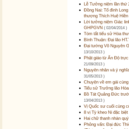
Lễ Tưởng niệm lần thứ 
Đồng Nai: Tổ đình Long 
thượng Thích Huệ Hiề
Lời tưởng niệm Giác lin
GHPGVN
( 02/04/2014 )
Tóm tắt tiểu sử Hòa th
Bình Thuận: Đại lão HT.T
Đại tướng Võ Nguyên G
13/10/2013 )
Phật giáo từ Ấn Độ trực
21/09/2013 )
Nguyên nhân và ý nghĩa
31/05/2013 )
Chuyện về em gái cùng
Tiểu sử Trưởng lão Hò
Bồ Tát Quảng Đức trước 
13/04/2013 )
Vị Quốc sư cuối cùng c
8 vị Tỳ kheo Ni đặc biệ
Hai chữ thanh nhàn qu
Phỏng vấn: Đại đức Thí