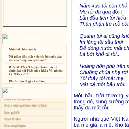
Năm xưa tôi còn nhỏ
Mẹ tôi đã qua đời !
Lần đầu tiên tôi hiểu
Thân phận trẻ mồ côi
Quanh tôi ai cũng kh
Bài mới cập nhật
Im lặng tôi sầu thôi
Ðể dòng nước mắt ch
Nhìn lại chính mình
Là bớt khổ đi rồi...
Nữ giám đốc mất việc chỉ bởi một câu
nói của “ông lão quét rác”
Hoàng hôn phủ trên 
BTS GHPGVN huyện Xuân Lộc tổ
chức đại hội Phật giáo khóa VI, nhiệm
Chuông chùa nhẹ rơi 
kỳ 2016 - 2021
Tôi thấy tôi mất mẹ
Xuân Thi
Phước báu là gì và ở đâu?
Mất cả một bầu trời.
Cảm Tác Nỗi Lòng Lưu Dân
Sự thương-ghét của con người
Thơ - Văn mới cập nhật
Cảm Ơn Cuộc đời
Một bầu trời thương y
Mối lo của con người
Chúc Mừng Năm Mới 2018
trong đó, sung sướng m
Cải đạo: Nguyên nhân & giải pháp
Dòng ĐỜI
thấy đã mất rồi.
Nỗi lòng của các bệnh nhân nghèo
Tâm Thiền
An Giang: Tịnh thất Quy Nguyên
Người nhà quê Việt Na
Chuông Ngân
phát quà từ thiện tại xã Cư Yang
bà mẹ già là một kho t
Kính mừng Phật Đản
Tịnh xá Ngọc Đăng khai giảng Thiền