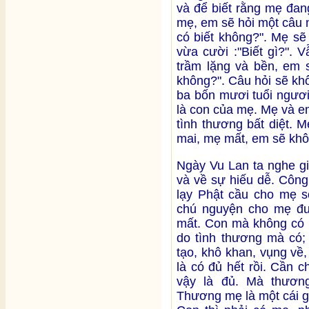
và để biết rằng mẹ đa
mẹ, em sẽ hỏi một câu 
có biết không?". Mẹ sẽ
vừa cười :"Biết gì?". 
trầm lặng và bền, em 
không?". Câu hỏi sẽ kh
ba bốn mươi tuổi ngươi
là con của mẹ. Mẹ và e
tình thương bất diệt. 
mai, mẹ mất, em sẽ khô
Ngày Vu Lan ta nghe gi
và về sự hiếu dễ. Công
lạy Phật cầu cho mẹ s
chú nguyện cho mẹ đượ
mất. Con mà không có h
do tình thương mà có; 
tạo, khô khan, vụng về
là có đủ hết rồi. Cần 
vậy là đủ. Mà thươn
Thương mẹ là một cái gì