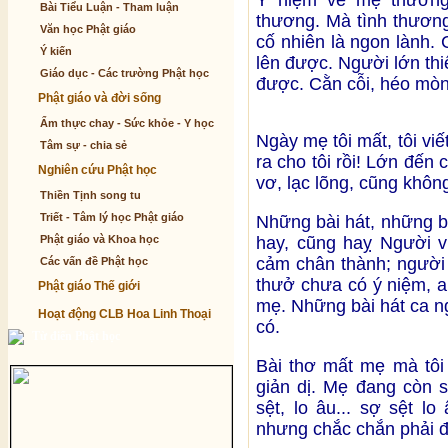
Ý niệm về mẹ thường 
Bài Tiểu Luận - Tham luận
thương. Mà tình thương
Văn học Phật giáo
cố nhiên là ngon lành. 
Ý kiến
lên được. Người lớn thi
Giáo dục - Các trường Phật học
được. Cằn cỗi, héo mòn
Phật giáo và đời sống
Ẩm thực chay - Sức khỏe - Y học
Ngày mẹ tôi mất, tôi viế
Tâm sự - chia sẻ
ra cho tôi rồi! Lớn đế
Nghiên cứu Phật học
vơ, lạc lõng, cũng không
Thiền Tịnh song tu
Triết - Tâm lý học Phật giáo
Những bài hát, những b
Phật giáo và Khoa học
hay, cũng haỵ Người vi
cảm chân thành; người 
Các vấn đề Phật học
thưở chưa có ý niệm, a
Phật giáo Thế giới
mẹ. Những bài hát ca n
Hoạt động CLB Hoa Linh Thoại
có.
Từ điển Phật học
Bài thơ mất mẹ mà tôi 
giản dị. Mẹ đang còn s
sệt, lo âu... sợ sệt l
nhưng chắc chắn phải đ