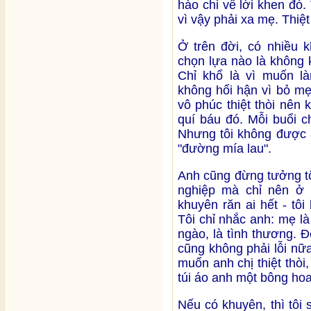
hào chi về lời khen đó.
vì vậy phải xa mẹ. Thiệt 
Ở trên đời, có nhiều 
chọn lựa nào là không 
Chỉ khổ là vì muốn l
không hối hận vì bỏ mẹ 
vô phúc thiệt thòi nên
quí báu đó. Mỗi buổi c
Nhưng tôi không được ă
"đường mía lau".
Anh cũng đừng tưởng tô
nghiệp mà chỉ nên ở n
khuyên răn ai hết - tôi
Tôi chỉ nhắc anh: mẹ là 
ngào, là tình thương. 
cũng không phải lỗi nữa
muốn anh chị thiệt thòi, 
túi áo anh một bông hoa
Nếu có khuyên, thì tôi