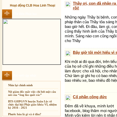
Thầy ơi, con đã nhận ra
Hoạt động CLB Hoa Linh Thoại
rồi!
Từ điển Phật học
Những ngày Thầy bị bệnh, con
pháp thân của Thầy tỏa sáng 
bao giờ hết. Đi đâu, làm gì, co
cũng thấy hình ảnh của Thầy 
mình. Sáng nào con cũng ngồi 
cho Thầy
Bây giờ tôi mới hiểu vì s
Khi một ai đó qua đời, trên tiể
của họ sẽ chỉ ghi những điều 
làm được cho xã hội, cho nhân 
Chứ làm gì ghi họ có bao nhiê
Bài mới cập nhật
bao nhiêu xe, bao nhiêu đồ hiệ
Nhìn lại chính mình
Nữ giám đốc mất việc chỉ bởi một câu
nói của “ông lão quét rác”
Cổ phần công đức
BTS GHPGVN huyện Xuân Lộc tổ
chức đại hội Phật giáo khóa VI, nhiệm
Đêm đã về khuya, mình lướt
kỳ 2016 - 2021
facebook, blog thăm mọi ngườ
Phước báu là gì và ở đâu?
Mình vốn kiệm lời nên ít nhắn t