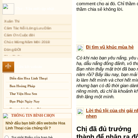
comment cho ai đó. Chỉ thầm 
Sự thương-ghét của con người
Thơ - Văn mới cập nhật
thầm chia sẻ không lời.
Mối lo của con người
Xuân Thi
Cải đạo: Nguyên nhân & giải pháp
Cảm Tác Nỗi Lòng Lưu Dân
Nỗi lòng của các bệnh nhân nghèo
Cảm Ơn Cuộc đời
An Giang: Tịnh thất Quy Nguyên
phát quà từ thiện tại xã Cư Yang
Chúc Mừng Năm Mới 2018
Đi tìm vũ khúc mùa hè
Dòng ĐỜI
Tịnh xá Ngọc Đăng khai giảng Thiền
dành cho Người bận rộn
Tâm Thiền
Có khi nào bạn yêu nắng, yêu
Chuông Ngân
hạ, dẫu nắng đỏng đảnh, vô t
Liên kết website
Kính mừng Phật Đản
Bạn nhìn thấy mặt trời đã bao 
năm rồi? Bấy lâu nay, bạn mả
Anh không chết đâu em
Diễn đàn Hoa Linh Thoại
lo làm hết mình và chơi hết mì
Kiếp này
nhưng bạn có đủ thời gian dàn
Ban Hoằng Pháp
riêng mình, dù chỉ là khoảnh k
Thư Viện Hoa Sen
tĩnh lặng một mình.
Đạo Phật Ngày Nay
Trang nhà Quảng Đức
Lời thú tội của chị gái 
THÔNG TIN BÌNH CHỌN
nhen
Báo Giác Ngộ
Nhờ đâu bạn biết đến website Hoa
Vesak 2014
Chị đã đủ trưởng
Linh Thoại của chúng tôi ?
thành để nhận ra đ
Sự giới thiệu của bạn bè