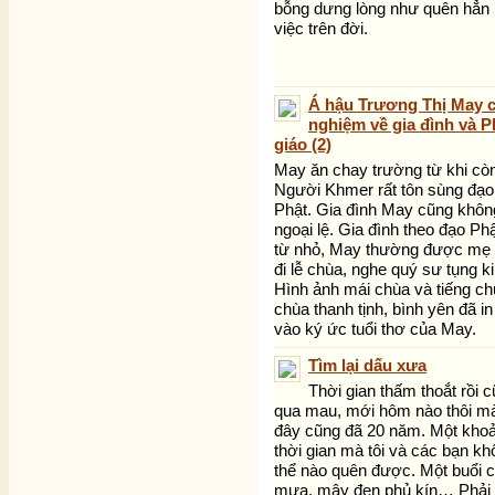
bỗng dưng lòng như quên hẳn
việc trên đời.
Á hậu Trương Thị May 
nghiệm về gia đình và P
giáo (2)
May ăn chay trường từ khi cò
Người Khmer rất tôn sùng đạo
Phật. Gia đình May cũng khôn
ngoại lệ. Gia đình theo đạo Ph
từ nhỏ, May thường được mẹ
đi lễ chùa, nghe quý sư tụng ki
Hình ảnh mái chùa và tiếng c
chùa thanh tịnh, bình yên đã i
vào ký ức tuổi thơ của May.
Tìm lại dấu xưa
Thời gian thấm thoắt rồi 
qua mau, mới hôm nào thôi m
đây cũng đã 20 năm. Một kho
thời gian mà tôi và các bạn kh
thể nào quên được. Một buổi c
mưa, mây đen phủ kín… Phải