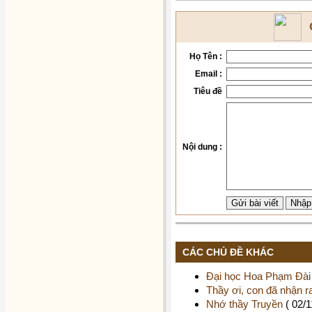
Họ Tên :
Email :
Tiêu đề
Nội dung :
CÁC CHỦ ĐỀ KHÁC
Đại học Hoa Phạm Đài 
Thầy ơi, con đã nhận ra
Nhớ thầy Truyền
( 02/1