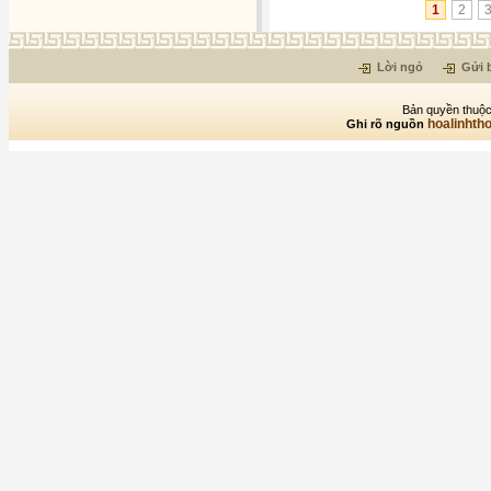
1
2
Lời ngỏ
Gửi b
Bản quyền thuộc
hoalinhth
Ghi rõ nguồn