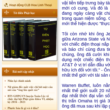
vật liên tiếp trưng bày 
Hoạt động CLB Hoa Linh Thoại
mới có cung. Và đó là
đang ngày càng vật chấ
Từ điển Phật học
trong quan niệm sống. G
mới thể hiện được "thực 
Tôi còn nhớ khi ông Je
giữa Arizona State và
với chiếc điện thoại nắp
và báo chí cùng đưa ti
chúng, ông đã cười khi 
dụng một chiếc điện th
AT&T ở vị trí dẫn đầu vớ
hữu ích đối với tôi." - 
Bài mới cập nhật
nhất thế giới với tài sả
Nhìn lại chính mình
Warren Buffet, luôn n
Nữ giám đốc mất việc chỉ bởi một câu
nhất thế giới suốt 20 
nói của “ông lão quét rác”
đại nhất thời đại vẫn s
BTS GHPGVN huyện Xuân Lộc tổ
chức đại hội Phật giáo khóa VI, nhiệm
thị trấn Omaha trị gi
kỳ 2016 - 2021
ông đã mua sau khi lập 
Phước báu là gì và ở đâu?