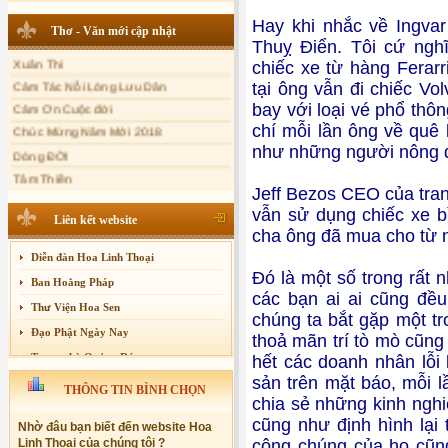
Sự thương-ghét của con người
Hay khi nhắc về Ingvar
Thơ - Văn mới cập nhật
Mối lo của con người
Thuỵ Điển. Tôi cứ ngh
Xuân Thi
chiếc xe từ hàng Ferarr
Cải đạo: Nguyên nhân & giải pháp
Cảm Tác Nỗi Lòng Lưu Dân
tại ông vẫn đi chiếc Vo
Nỗi lòng của các bệnh nhân nghèo
Cảm Ơn Cuộc đời
bay với loại vé phổ th
An Giang: Tịnh thất Quy Nguyên
Chúc Mừng Năm Mới 2018
chí mỗi lần ông về quê l
phát quà từ thiện tại xã Cư Yang
Dòng ĐỜI
như những người nông 
Tịnh xá Ngọc Đăng khai giảng Thiền
Tâm Thiền
dành cho Người bận rộn
Chuông Ngân
Jeff Bezos CEO của tran
vẫn sử dụng chiếc xe b
Kính mừng Phật Đản
Liên kết website
cha ông đã mua cho từ 
Anh không chết đâu em
Diễn đàn Hoa Linh Thoại
Kiếp này
Đó là một số trong rất n
Ban Hoằng Pháp
các bạn ai ai cũng đ
Thư Viện Hoa Sen
chúng ta bắt gặp một tr
Đạo Phật Ngày Nay
thoả mãn trí tò mò cũng
Trang nhà Quảng Đức
hết các doanh nhân lỗi 
sản trên mặt báo, mỗi l
Báo Giác Ngộ
THÔNG TIN BÌNH CHỌN
chia sẻ những kinh nghi
Vesak 2014
cũng như định hình lại 
Nhờ đâu bạn biết đến website Hoa
Linh Thoại của chúng tôi ?
công chúng của họ cũn