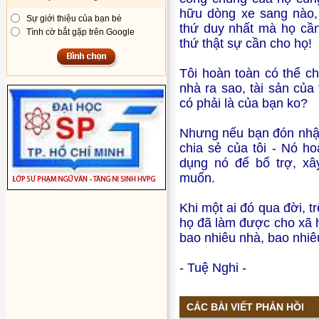
hữu dòng xe sang nào, 
Sự giới thiệu của bạn bè
thứ duy nhất mà họ cần
Tình cờ bắt gặp trên Google
thứ thật sự cần cho họ!
Tôi hoàn toàn có thể ch
nhà ra sao, tài sản của
có phải là của bạn ko?
Nhưng nếu bạn đón nhậ
chia sẻ của tôi - Nó h
dụng nó để bổ trợ, x
muốn.
Khi một ai đó qua đời, t
họ đã làm được cho xã h
bao nhiêu nhà, bao nhiê
- Tuệ Nghi -
CÁC BÀI VIẾT PHẢN HỒI