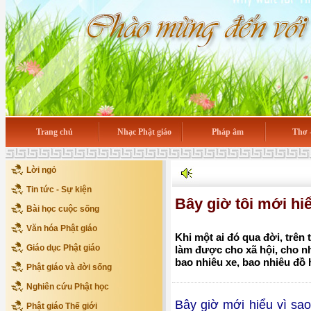
Trang chủ
Nhạc Phật giáo
Pháp âm
Thơ 
Lời ngỏ
Tin tức - Sự kiện
Bây giờ tôi mới hiể
Bài học cuộc sống
Văn hóa Phật giáo
Khi một ai đó qua đời, trên 
Giáo dục Phật giáo
làm được cho xã hội, cho nh
bao nhiêu xe, bao nhiêu đồ 
Phật giáo và đời sống
Nghiên cứu Phật học
Bây giờ mới hiểu vì sa
Phật giáo Thế giới