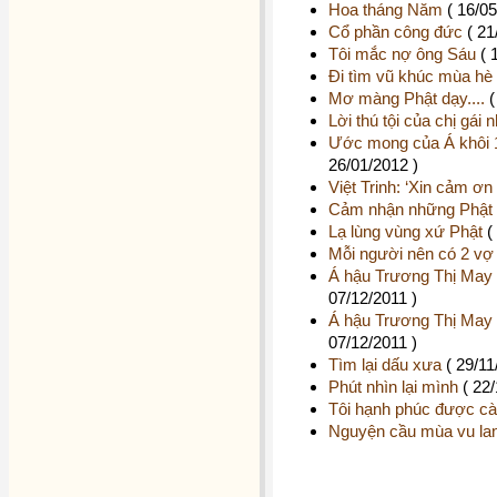
Hoa tháng Năm
( 16/05
Cổ phần công đức
( 21
Tôi mắc nợ ông Sáu
( 
Đi tìm vũ khúc mùa hè
Mơ màng Phật dạy....
(
Lời thú tội của chị gái 
Ước mong của Á khôi
26/01/2012 )
Việt Trinh: ‘Xin cảm ơn 
Cảm nhận những Phật 
Lạ lùng vùng xứ Phật
(
Mỗi người nên có 2 vợ
Á hậu Trương Thị May c
07/12/2011 )
Á hậu Trương Thị May c
07/12/2011 )
Tìm lại dấu xưa
( 29/11
Phút nhìn lại mình
( 22/
Tôi hạnh phúc được cài
Nguyện cầu mùa vu lan