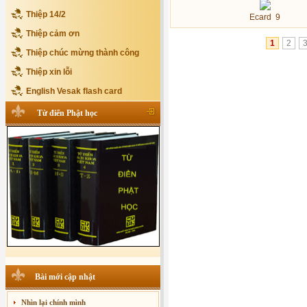
Thiệp 14/2
Ecard 9
Thiệp cảm ơn
1
2
Thiệp chúc mừng thành công
Thiệp xin lỗi
English Vesak flash card
Từ điển Phật học
Bài mới cập nhật
Nhìn lại chính mình