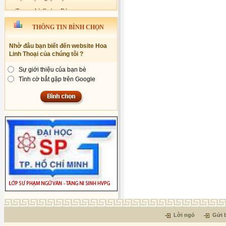
Trang nhà Quảng Đức
Báo Giác Ngộ
THÔNG TIN BÌNH CHỌN
Vesak 2014
Nhờ đâu bạn biết đến website Hoa
Linh Thoại của chúng tôi ?
Sự giới thiệu của bạn bè
Tình cờ bắt gặp trên Google
Lời ngỏ
Gửi b