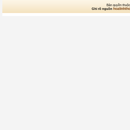
Bản quyền thuộc
hoalinhth
Ghi rõ nguồn