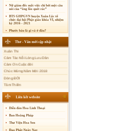
Nữ giám đốc mất việc chỉ bởi một câu
nói của “ông lão quét rác”
BTS GHPGVN huyện Xuân Lộc tổ
chức đại hội Phật giáo khóa VI, nhiệm
kỳ 2016 - 2021
Phước báu là gì và ở đâu?
Sự thương-ghét của con người
Thơ - Văn mới cập nhật
Mối lo của con người
Xuân Thi
Cải đạo: Nguyên nhân & giải pháp
Cảm Tác Nỗi Lòng Lưu Dân
Nỗi lòng của các bệnh nhân nghèo
Cảm Ơn Cuộc đời
An Giang: Tịnh thất Quy Nguyên
Chúc Mừng Năm Mới 2018
phát quà từ thiện tại xã Cư Yang
Dòng ĐỜI
Tịnh xá Ngọc Đăng khai giảng Thiền
dành cho Người bận rộn
Tâm Thiền
Chuông Ngân
Kính mừng Phật Đản
Liên kết website
Anh không chết đâu em
Diễn đàn Hoa Linh Thoại
Kiếp này
Ban Hoằng Pháp
Thư Viện Hoa Sen
Đạo Phật Ngày Nay