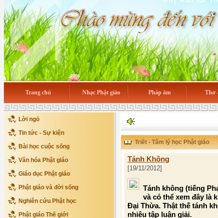
Trang chủ
Nhạc Phật giáo
Pháp âm
Thơ 
Lời ngỏ
Tin tức - Sự kiện
Triết - Tâm lý học Phật giáo
Bài học cuộc sống
Tánh Không
Văn hóa Phật giáo
[19/11/2012]
Giáo dục Phật giáo
Phật giáo và đời sống
Tánh không (tiếng Ph
và có thể xem đây là 
Nghiên cứu Phật học
Đại Thừa. Thật thế tánh kh
nhiêu tập luận giải.
Phật giáo Thế giới