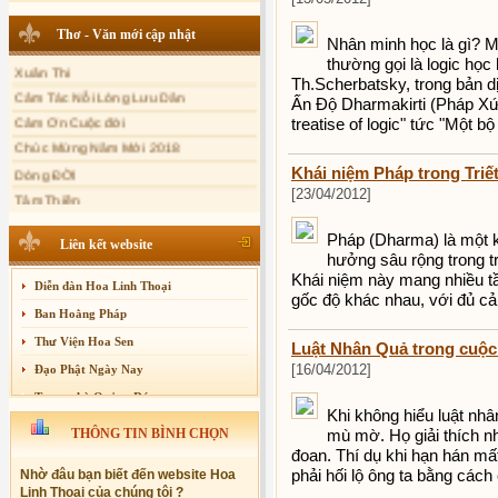
Sự thương-ghét của con người
Thơ - Văn mới cập nhật
Nhân minh học là gì? 
Mối lo của con người
Xuân Thi
thường gọi là logic học
Cải đạo: Nguyên nhân & giải pháp
Th.Scherbatsky, trong bản 
Cảm Tác Nỗi Lòng Lưu Dân
Ấn Ðộ Dharmakirti (Pháp Xứn
Nỗi lòng của các bệnh nhân nghèo
Cảm Ơn Cuộc đời
treatise of logic" tức "Một bộ
An Giang: Tịnh thất Quy Nguyên
Chúc Mừng Năm Mới 2018
phát quà từ thiện tại xã Cư Yang
Dòng ĐỜI
Khái niệm Pháp trong Triế
Tịnh xá Ngọc Đăng khai giảng Thiền
dành cho Người bận rộn
Tâm Thiền
[23/04/2012]
Chuông Ngân
Pháp (Dharma) là một 
Kính mừng Phật Đản
Liên kết website
hưởng sâu rộng trong tr
Anh không chết đâu em
Khái niệm này mang nhiều tầ
Diễn đàn Hoa Linh Thoại
Kiếp này
gốc độ khác nhau, với đủ cả 
Ban Hoằng Pháp
Thư Viện Hoa Sen
Luật Nhân Quả trong cuộc
[16/04/2012]
Đạo Phật Ngày Nay
Trang nhà Quảng Đức
Khi không hiểu luật nhâ
Báo Giác Ngộ
THÔNG TIN BÌNH CHỌN
mù mờ. Họ giải thích n
Vesak 2014
đoan. Thí dụ khi hạn hán mất
phải hối lộ ông ta bằng các
Nhờ đâu bạn biết đến website Hoa
Linh Thoại của chúng tôi ?