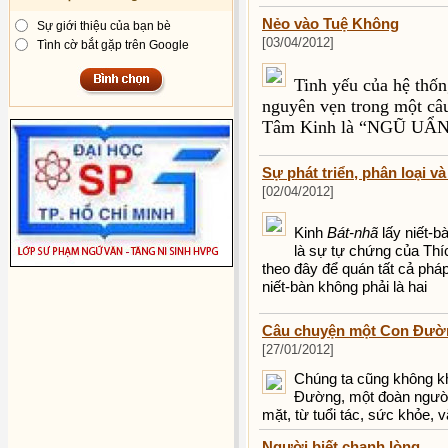
Nẻo vào Tuệ Không
Sự giới thiệu của bạn bè
[03/04/2012]
Tình cờ bắt gặp trên Google
Tinh yếu của hệ thố
nguyên vẹn trong một câ
Tâm Kinh là “NGŨ UẨ
Sự phát triển, phân loại và
[02/04/2012]
Kinh
Bát-nhã
lấy niết-b
là sự tự chứng của Thí
theo đây để quán tất cả pháp
niết-bàn không phải là hai
Câu chuyện một Con Đườn
[27/01/2012]
Chúng ta cũng không k
Đường, một đoàn người 
mặt, từ tuổi tác, sức khỏe, v
Người biết chạnh lòng...