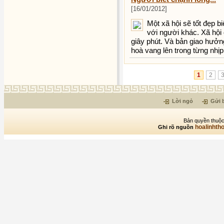
[16/01/2012]
Một xã hội sẽ tốt đẹp b
với người khác. Xã hội 
giây phút. Và bản giao hưởng
hoà vang lên trong từng nhị
1
2
Lời ngỏ
Gửi b
Bản quyền thuộc
hoalinhth
Ghi rõ nguồn