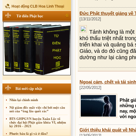
Hoạt động CLB Hoa Linh Thoại
Đức Phật thuyết giảng về
Từ điển Phật học
[13/11/2012]
Tánh không là một 
khó thấu triệt nhất tro
triển khai và quảng bá 
Giáo, và do đó cũng đã
dường như lại càng phứ
Ngoại cảm, chết và tái sin
[22/05/2012]
Bài mới cập nhật
Phật gi
Nhìn lại chính mình
những n
Nữ giám đốc mất việc chỉ bởi một câu
nay, mộ
nói của “ông lão quét rác”
với ngo
BTS GHPGVN huyện Xuân Lộc tổ
chức đại hội Phật giáo khóa VI, nhiệm
kỳ 2016 - 2021
Giới thiệu khái quát về N
Phước báu là gì và ở đâu?
[13/05/2012]